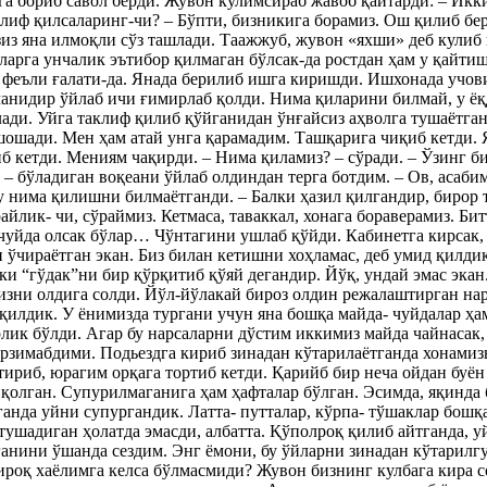
га бориб савол берди. Жувон кулимсираб жавоб қайтарди: – Икк
лиф қилсаларинг-чи? – Бўпти, бизникига борамиз. Ош қилиб бер
з яна илмоқли сўз ташлади. Таажжуб, жувон «яхши» деб кулиб 
ларга унчалик эътибор қилмаган бўлсак-да ростдан ҳам у қайти
 феъли ғалати-да. Янада берилиб ишга киришди. Ишхонада учов
анидир ўйлаб ичи ғимирлаб қолди. Нима қиларини билмай, у ёқ
ади. Уйга таклиф қилиб қўйганидан ўнғайсиз аҳволга тушаётган
шошади. Мен ҳам атай унга қарамадим. Ташқарига чиқиб кетди. 
б кетди. Мениям чақирди. – Нима қиламиз? – cўради. – Ўзинг би
 – бўладиган воқеани ўйлаб олдиндан терга ботдим. – Ов, асабим
 у нима қилишни билмаётганди. – Балки ҳазил қилгандир, биро
айлик- чи, сўраймиз. Кетмаса, таваккал, хонага бораверамиз. Бит
 чуйда олсак бўлар… Чўнтагини ушлаб қўйди. Кабинетга кирсак
 ўчираётган экан. Биз билан кетишни хоҳламас, деб умид қилди
ки “гўдак”ни бир қўрқитиб қўяй дегандир. Йўқ, ундай эмас экан
бизни олдига солди. Йўл-йўлакай бироз олдин режалаштирган н
қилдик. У ёнимизда тургани учун яна бошқа майда- чуйдалар ҳ
ик бўлди. Агар бу нарсаларни дўстим иккимиз майда чайнасак,
рзимабдими. Подьездга кириб зинадан кўтарилаётганда хонами
тириб, юрагим орқага тортиб кетди. Қарийб бир неча ойдан буё
қолган. Супурилмаганига ҳам ҳафталар бўлган. Эсимда, яқинда
анда уйни супургандик. Латта- путталар, кўрпа- тўшаклар бошқ
тушадиган ҳолатда эмасди, албатта. Қўполроқ қилиб айтганда, 
ганини ўшанда сездим. Энг ёмони, бу ўйларни зинадан кўтарилг
ироқ хаёлимга келса бўлмасмиди? Жувон бизнинг кулбага кира с