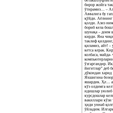
бетакаллуфлиги
бирор жойга так
ўтирамиз… – Ази
Аввалига бу гап
қўйди. Аёлнинг
қолди. Азиз ним
бориб кела бошл
шунақа – доим 
кирди. Яна чиқи
таклиф қилдинг,
қиламиз, айт! –
кетса керак. Кир
колбаса, майда-
компьютерларни
ўзгаргандир. Ик
йигитлар” деб 
дўкондан харид 
Яхшигина бозорл
яшардик. Ҳе… а
кўз олдимга кел
идишлар уюлиб 
курсдошлар келг
вакиллари кўзи 
ҳиди уннаб қол
ўйладим. Илгар