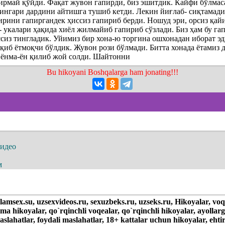
пирмай қўйди. Фақат жувон гапирди, биз эшитдик. Кайфи бўлмас
сингари дардини айтишга тушиб кетди. Лекин йиғлаб- сиқтамади
рини гапиргандек ҳиссиз гапириб берди. Ношуд эри, орсиз қай
- укалари ҳақида хиёл жилмайиб гапириб сўзлади. Биз ҳам бу г
ссиз тингладик. Уйимиз бир хона-ю торгина ошхонадан иборат э
қиб ётмоқчи бўлдик. Жувон рози бўлмади. Битта хонада ётамиз д
а ёнма-ён қилиб жой солди. Шайтонни
Bu hikoyani Boshqalarga ham jonating!!!
видео
м
olamsex.su, uzsexvideos.ru, sexuzbeks.ru, uzseks.ru, Hikoyalar, voq
ima hikoyalar, qo`rqinchli voqealar, qo`rqinchli hikoyalar, ayollar
slahatlar, foydali maslahatlar, 18+ kattalar uchun hikoyalar, ehtir