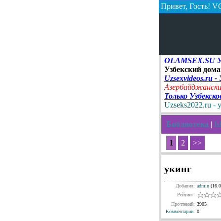
Привет, Гость!
VO
OLAMSEX.SU Узб
Узбекский дома
Uzsexvideos.ru -
Азербайджански
Только Узбекск
Uzseks2022.ru - 
Библиотека
|
I
1
2
>>
укинг
Добавил:
admin
(16.0
Рейтинг:
Прочтений:
3905
Комментарии
:
0