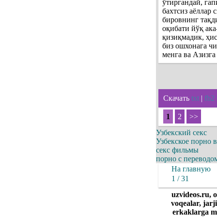
ўтиргандай, га
бахтсиз аёллар 
бировнинг тақди
оқибати йўқ ака
қизиқмадик, ҳи
биз ошхонага чи
менга ва Азизг
Скачать
txt
|
fb2
1
2
>>
Узбекский секс
Узбекское порно 
секс фильмы
порно с переводо
На главную
1 / 31
uzvideos.ru, 
voqealar, jarj
erkaklarga ma