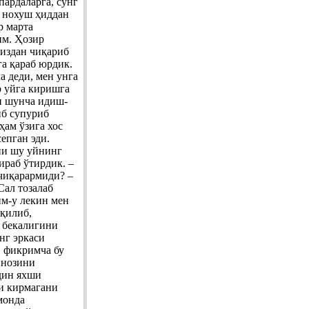
ардаларга, сўнг
н нохуш ҳиддан
р марта
им. Ҳозир
миздан чиқариб
а қараб юрдик.
а деди, мен унга
р уйга киришга
н шунча идиш-
иб супуриб
ҳам ўзига хос
епган эди.
ини шу уйнинг
ираб ўтирдик. –
 чиқарармиди? –
Сал тозалаб
им-у лекин мен
қилиб,
н бекалигини
нг эркаси
, фикримча бу
 нозини
лдин яхши
ви кирмагани
монда