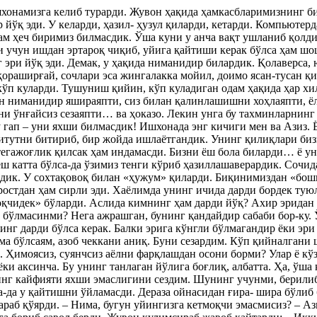
шхонамизга келиб турарди. Жувон ҳақида ҳамкасбларимизнинг б
р йўқ эди. У келарди, ҳазил- ҳузул қиларди, кетарди. Компьютер
м ҳеч биримиз билмасдик. Ўша куни у анча вақт ушланиб қолди
и учун ишдан эртароқ чиқиб, уйига қайтиши керак бўлса ҳам ш
 эри йўқ эди. Демак, у ҳақида ниманидир билардик. Қолаверса,
қораширғай, сочлари эса жингалакка мойил, доимо ясан-тусан қи
кўп куларди. Тушуниш қийин, кўп куладиган одам ҳақида ҳар хи
ан ниманидир яшираяпти, сиз билан қалинлашишни хоҳлаяпти, ё
ни ўнғайсиз сезаяпти… ва ҳоказо. Лекин унга бу тахминларнинг
 гап – уни яхши билмасдик! Ишхонада энг кичиги мен ва Азиз.
титутни битириб, бир жойда ишлаётгандик. Унинг қилиқлари биз
тегажоғлик қилсак ҳам индамасди. Бизни ёш бола биларди… ё ун
ёш катта бўлса-да ўзимиз тенги кўриб ҳазиллашаверардик. Сочид
рдик. У сохтақовоқ билан «ҳужум» қиларди. Биқинимиздан «бош
ростдан ҳам сирли эди. Хаёлимда унинг ичида дарди бордек тую
оқчидек» бўларди. Аслида кимнинг ҳам дарди йўқ? Ахир эридан 
и бўлмасинми? Нега ажрашган, бунинг қандайдир сабаби бор-ку.
нинг дарди бўлса керак. Балки эрига кўнгли бўлмагандир ёки эри
ма бўлсаям, азоб чеккани аниқ. Буни сезардим. Кўп қийналгани
. Ҳимоясиз, суянчсиз аёлни фарқлашдан осони борми? Улар ё кў
ёки аксинча. Бу унинг танлаган йўлига боғлиқ, албатта. Ҳа, ўша
инг кайфияти яхши эмаслигини сездим. Шунинг учунми, берили
а-да у қайтишни ўйламасди. Дераза ойнасидан ғира- шира бўлиб
араб қўярди. – Нима, бугун уйингизга кетмоқчи эмасмисиз? – Аз