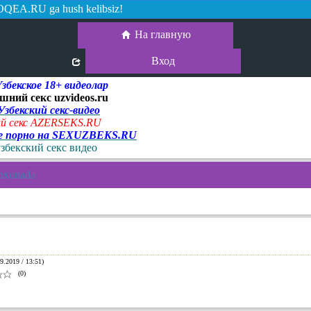
QEA.RU ga hush kelibsiz!
На главную
Вход
екское 18+ видеолар
шний секс uzvideos.ru
 Узбекский секс-видео
й секс AZERSEKS.RU
ое порно на SEXUZBEKS.RU
узбекский секс видео
shxonada
9.2019 / 13:51)
(0)