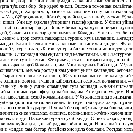
ан-очиқ жирканганини яширмади. Аввалига ярми узилиб ётган п
ўрпа-тўшакка бир- бир қараб чиқди. Ошхона томондан келаётга
удек бўлди. Ҳайронман, расво уйда яшашимиз шу пайтгача биро
. – Узр, бўйдоқчилик, айбга буюрмайсиз, – гапни бурмоқчи бўлд
и, киши. Уни шу аҳволда ўтиришга таклиф қилдик. У бизни уйи
йланиб келинглар” деди. Ошнам билан кўча муюлишидаги дўконг
қиб, ўзимизча нималар қилишимизни ўйладик. У менга сен бошл
, дедим. Бирор соатча ташқарида турдик, кўча айландик. Негади
асдик. Қайтиб келганимизда хонамизни танимай қолдик. Жуво
 ювиб улгургани-ю, чўлтоқ супурги билан хонани чиннидек қил
мадик. Ошхонадан ҳам ёқимли ҳид келаётганди. Ош! Дастурхон 
и аёл иси тутиб кетган. Фикримча, сумкачасидаги атирдан олиб с
алик ораста, деб ўйламагандим. Унга меҳрим ийиб кетди. У ўз
бошлаганди. Биз эса ростдан ҳам унинг уйига келгандек, бегонас
”ларинг чет элга кетган экан, бўлмаса иккалангизни ҳам қувиб
 олдинги ҳорғин, тушкун кайфиятидан асар ҳам қолмаганди. – 
лади-ку. Энди у ўзини опамиздай тута бошлади. Азизни билмад
либ келганимиздан афсус қила бошладим. Аниқроғи, уялдим. Иш
ган нарсаларни сезиб қолмадимикан. У ўз хонадонида эришмага
улбада қилишга интилаётганди. Бир кунгина бўлса-да эрли уйни
тгани сезилиб турарди. Шундай беозор шўхлик қила бошладики
қилиғига сира ўхшамас, аксинча, рафиқанинг, жуфти- ҳалолнинг
да бахтли эди. Паловхонтўрани сузиб келди. Ошнам овқатдан о
а коньяк қуйганди, қатъий рад жавобини олди. Ичига шайтон су
ини мендан ҳам баттар ўнғайсиз ҳис қила бошлади. Ростдан меҳ