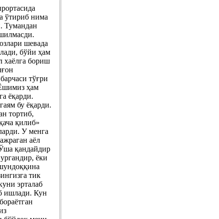
ирортасида
да ўтириб нима
. Тумандан
ошилмасди.
 юзлари шевада
лади, бўйи ҳам
л хаёлга бориш
лғон
 барчаси тўғри
 Ёшимиз ҳам
га ёқарди.
гаям бу ёқарди.
ан тортиб,
қача қилиб»
ларди. У менга
ажраган аёл
 Ўша қандайдир
 ургандир, ёки
 шундоққина
зингизга тик
 куни эрталаб
б ишлади. Кун
 бораётган
из