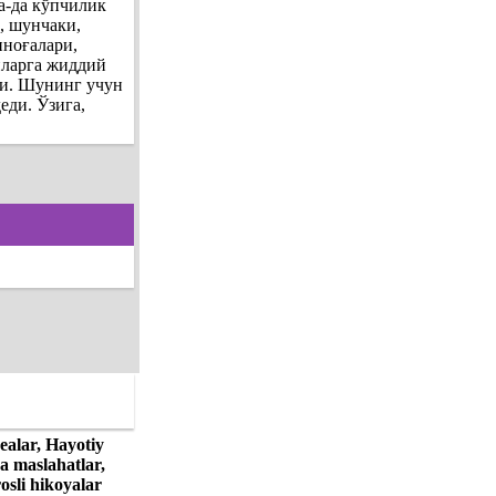
а-да кўпчилик
, шунчаки,
иноғалари,
апларга жиддий
ди. Шунинг учун
еди. Ўзига,
ealar, Hayotiy
ga maslahatlar,
osli hikoyalar