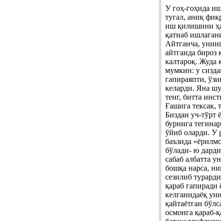
У гоҳ-гоҳида и
тугал, аниқ фик
иш қилишини ҳа
қатнаб ишлаган
Айтганча, унинг
айтганда бироз 
калтароқ. Жуда 
мумкин: у сизд
гапираяпти, ўзи
келарди. Яна шу
тенг, битта инс
Ғашига тексак, 
Биздан уч-тўрт 
бурнига тегина
ўйиб оларди. У 
баъзида «ёрилм
бўлади- ю дард
сабаб албатта у
бошқа нарса, ни
сезилиб турарди
қараб гапиради 
келганидаёқ ун
қайтаётган бўлс
осмонга қараб-қ