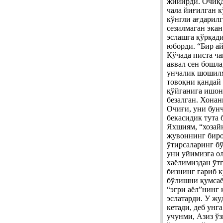
жийирди. Очиқд
чала йиғилган к
кўнгли ағдарилг
сезилмаган экан
эслашга қўрқад
юборди. “Бир а
Кўчада писта ча
аввал сен бошла
унчалик шошилм
товоқни қандай
қўйганига ишон
безалган. Хонан
Очиғи, уни бунч
бекасидик тута 
Яхшиям, “хозайн
жувоннинг бироз
ўтирсаларинг бў
уни уйимизга о
хаёлимиздан ўт
бизнинг ғариб к
бўлишни қумсаё
“эгри аёл”нинг 
эслатарди. У жу
кетади, деб унг
учунми, Азиз ўз