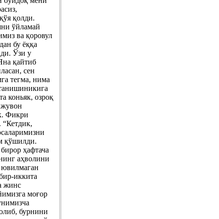
и бўйдоқ мени
асиз,
қўя қолди.
шни ўйламай
имиз ва қоровул
дан бу ёққа
ди. Ўзи у
Яна қайтиб
ласан, сен
га тегма, нима
р танишиникига
та коньяк, озроқ
, жувон
к. Фикри
. “Кетдик,
арсаларимизни
ам қўшилди.
 бирор ҳафтача
знинг аҳволини
н ювилмаган
 бир-иккита
а жинс
уйимизга моғор
унимизча
олиб, бурнини