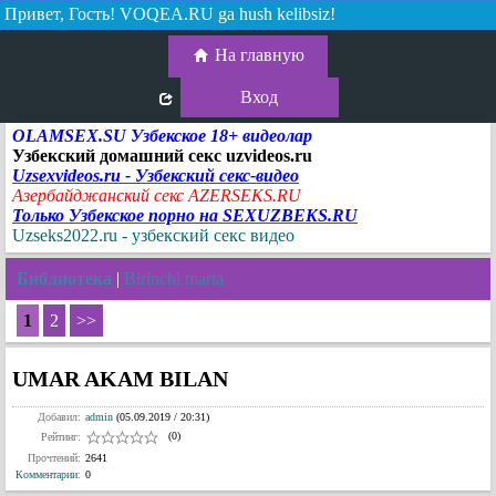
Привет, Гость!
VOQEA.RU ga hush kelibsiz!
На главную
Вход
OLAMSEX.SU Узбекское 18+ видеолар
Узбекский домашний секс uzvideos.ru
Uzsexvideos.ru - Узбекский секс-видео
Азербайджанский секс AZERSEKS.RU
Только Узбекское порно на SEXUZBEKS.RU
Uzseks2022.ru - узбекский секс видео
Библиотека
|
Birinchi marta
1
2
>>
UMAR AKAM BILAN
Добавил:
admin
(05.09.2019 / 20:31)
(0)
Рейтинг:
Прочтений:
2641
Комментарии
:
0