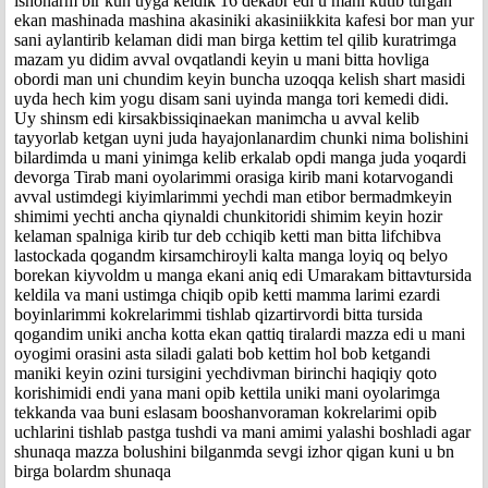
ishonarm bir kun uyga keldik 16 dekabr edi u mani kutib turgan
ekan mashinada mashina akasiniki akasiniikkita kafesi bor man yur
sani aylantirib kelaman didi man birga kettim tel qilib kuratrimga
mazam yu didim avval ovqatlandi keyin u mani bitta hovliga
obordi man uni chundim keyin buncha uzoqqa kelish shart masidi
uyda hech kim yogu disam sani uyinda manga tori kemedi didi.
Uy shinsm edi kirsakbissiqinaekan manimcha u avval kelib
tayyorlab ketgan uyni juda hayajonlanardim chunki nima bolishini
bilardimda u mani yinimga kelib erkalab opdi manga juda yoqardi
devorga Tirab mani oyolarimmi orasiga kirib mani kotarvogandi
avval ustimdegi kiyimlarimmi yechdi man etibor bermadmkeyin
shimimi yechti ancha qiynaldi chunkitoridi shimim keyin hozir
kelaman spalniga kirib tur deb cchiqib ketti man bitta lifchibva
lastockada qogandm kirsamchiroyli kalta manga loyiq oq belyo
borekan kiyvoldm u manga ekani aniq edi Umarakam bittavtursida
keldila va mani ustimga chiqib opib ketti mamma larimi ezardi
boyinlarimmi kokrelarimmi tishlab qizartirvordi bitta tursida
qogandim uniki ancha kotta ekan qattiq tiralardi mazza edi u mani
oyogimi orasini asta siladi galati bob kettim hol bob ketgandi
maniki keyin ozini tursigini yechdivman birinchi haqiqiy qoto
korishimidi endi yana mani opib kettila uniki mani oyolarimga
tekkanda vaa buni eslasam booshanvoraman kokrelarimi opib
uchlarini tishlab pastga tushdi va mani amimi yalashi boshladi agar
shunaqa mazza bolushini bilganmda sevgi izhor qigan kuni u bn
birga bolardm shunaqa