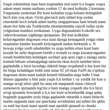
Faqat sokinishma man buni toqimadim real ozim b.n bogan voqea
salom mani ismim maftuna yoshim 17 da med kollejda 2 kursman.
Fargonada yasheman Bir kuni kolejdan uyga kelsam doimgidek
hech kim yoq ekan. Oyim glavrach juda ishlari kop uydan
ertavketib kech keladi adam harbiy unigapirmasa ham boladi mani
akam bor bitta ula Toshkentda islominstitutida oqiydi xullas uyda
yolgizman kunduzi zerikaman. Uyga dugonalarim b.nkelib sex
videovkoraman yigitlarga qiziqaman. Bir kun kollejdan
kelayotgandm dugonam owa kuni darsga kemagandi yolgiz edim
orqamdan kimdur kuzatib kelyotgandi undan berkinish u. N
bowqa yolga yurib adashtrdim va uyga kettim ertasi kuni ham
kuzatti bu safar dugonam boridi u toxtadi va nega kuzatayotganini
soradi hushbichim kelishgan sochlari qop qora yigit u manga taniw
korindi bilsam whatsappdagi taniwim ekan keyin tanidim biroz
gaplashdik u bizzi lavashga obkirdi birga ovqatlandi u har kuni biz
bn birga keladdigan boldi ismi umar 92 yil ekan FarPi da o'qirkan
dugonam doim mani tashab ketardi bilmadim nega balki Umar
iltimos qigandur u bnn juda yaqin b,b kettim 1 oy yurdik bir kun u
manga sevgi izhor qildi bu aniq edi maqtanish masu chiroyli
zamonaviy qizmanda tog'risi u ham manga yoqardi shu b,n bizzi
sevgi qissamiz bowlandi u b,n har kuni uchrashardik unga qattq
boglanib qogandm uyda birga gaplashib otirardik u mani birinchi
martta opganda man uni qanchalar sevishimmi uni taftini his qldm
va endi har kuni mani opardi man qarshili qimasdi m chunki