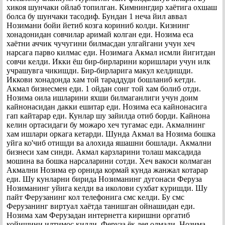
хикоя шунчаки ойлаб топилган. Кимнингдир хаётига охшаш
болса бу шунчаки тасодиф. Бундан 1 неча йил аввал
Нозимани бойи йетиб козга кориниб колди. Кизнинг
хонадонидан совчилар аримай колган еди. Нозима еса
хаётни аччик чучугини билмасдан улгайгани учун хеч
нарсага парво килмас еди. Нозимага Акмал исмли йигитдан
совчи келди. Икки ёш бир-бирларини коришлари учун илк
учрашувга чикишди. Бир-бирларига макул келдишди.
Иккови хонадонда хам той тараддуди бошланиб кетди.
Акмал бизнесмен еди. 1 ойдан сонг той хам болиб отди.
Нозима оила ишларини яхши билмаганлиги учун доим
кайнонасидан дакки ешитар еди. Нозима еса кайнонасига
гап кайтарар еди. Кунлар шу зайилда отиб борди. Кайнона
келин ортасидаги бу можаро хеч тугамас еди. Акмалнинг
хам ишлари оркага кетарди. Шунда Акмал ва Нозима бошка
уйга ко'чиб отишди ва алохида яшашни бошлади. Акмални
бизнеси хам синди. Акмал карзларини толаш максадида
мошина ва бошка нарсаларини сотди. Хеч вакоси колмаган
Акмални Нозима ер орнида кормай кунда жанжал котарар
еди. Шу кунларни бирида Нозиманинг дугонаси Феруза
Нозиманинг уйига келди ва иколови сухбат куришди. Шу
пайт Ферузанинг кол телефонига смс келди. Бу смс
Ферузанинг виртуал хаётда танишган ойнашидан еди.
Нозима хам Ферузадан интернетга киришни оргатиб
койишини илтимос килди. Феруза ёк дея олмади. Нозима