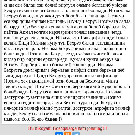
енди ози билан ози болиб виртуал оламга богланиб у йерда
Бехруз исмли йигит билан гаплашишни бошлади. Нозима ва
Бехруз бошида шунчаки дост болиб гаплашишди. Нозима
еса хар доим еридан нолирди. Шунда Бехруз Нозимага далда
берарди. Сухбатлари кундан-кунга очик болиб борарди. Бу
пайтда Акмал колган карзларини толаш максадида четда
ишлаш учун ёлга чикди. Нозима еса 1 яшар фарзанди билан
колди. Енди Нозима куну тун Бехруз билан гаплашишини
ойлаб кувонарди. Нозима Бехруз билан телда гаплашишни
бошлашди. Нозима ва Бехруз телда хаёлан жинсий алока
килар бир-бирини еркалар еди. Кундан кунга Бехруз ва
Нозима бир бирларига богланиб колишарди. Нозима
Бехрузга доим еримга бермаган кайфди сизга бераман деб
такидлар еди. Шунда Бехруз учрашишни таклиф килди
Нозима хеч иккиланмай рози болди ва Бехрузни уйига
таклиф килди. Нозима озига оро бериб ясаниб жуда чиройли
болиб олди. Бехруз еса шанпан шоколад оволди. Нозима
дастурхон тузаётганда ешик конгироги чалинди. Нозима
ешикни очди ташкарида еса Бехруз турар еди. Бехрузни
ичкарига таклиф килиб тузалган дастурхон атрофига таклиф
килди. Бехруз ва нозима шанпан виносидан озгина ичишди.
(давоми бор. Кечро ёзаман!)
Bu hikoyani Boshqalarga ham jonating!!!