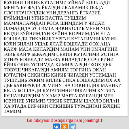
КУЛИНИ ТИКИБ КУТАГИМИ УЙНАЙ БОШЛАДИ
МЕНГА БУ ЖУДА ЁКАРДИ ИКАЛАМИЗ ТЕЗДА
ЯЛОНГОЧ БУЛДИК УНИ ДЕВАНГА ЁТКАЗИБ
БУЙМИДАН УПИБ ПАСТГА ТУШДИМ
МАММАЛАРИДАН РОСА ШИМДИМ У ЧИДАЙ
ОЛМАДИДА УСТИМГА ЧИКИБ ОЛИБ МЕНИ УПА
КЕТДИ БУЙНИМДАН КЕЙИН КОРНИМДАН УПА
БОШЛАДИ ТИКАЙИБ ТУРГАН КУТАГИМНИ КУРИБ
КУЛИ БИЛАН УШАБ ЯЛАЙ БОШЛАДИ ООХ АНА
КАЙФ МАЗА КИЛАРДИМ МАНАМ УНИ ЭМЧАГИНИ
ЭЗИБ КАЙФ БЕРАРДИМ СЕКИН КУТАГИМИ УСТИГА
УТИРА БОШЛАДИ МАЗЗА КИЛАРДИК СОЧЛРИНИ
ЁЙИБ ОЛИБ УСТИМДА КИМИРЛАРДИ ОХОХ ДЕБ
ТОВУШ ЧИКАРАРДИ АМИЯМ ТОРГИНА ЭКАН
КУТАГИМ СИКИЛИБ КИРИБ ЧИГАРДИ УСТИМДАН
ТУШИДИБ РАКИМ КИЛИБ СИКА БОШЛАДИМ ОХ АХ
ДЕБ БАКИРАРДИ 20 МИНУТЧА СИКИШДИК МАНИКИ
КЕЛА БОШЛАДИ КУТАГИМНИ ЧИКАРИМ КУТИГА
БУШАНВОРДИМ У ХАМ 2 МАРТА БУШАНДИ МЕН
ЮВИНИБ УЙИМИЗ ЧИКИБ КЕТДИМ ШАХЛО БИЛАН
ХАФТАДА БИР-ИКИ СИКИШИБ ТУРАДИГАН БУЛДИК
ТАМОМ
Bu hikoyani Boshqalarga ham jonating!!!