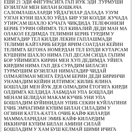
ЁШИ 21 ЭДИ ФИГУРАСИГА ГАП ЙУК ЭДИ .ТУРМУШИ
БУЗИЛГАН МЕН БИЛАН БОШКАЧА
САЛОМЛАШАЛАРДИ УЙДАГИЛАР ДАЛАДА УЗУМ
УЗГАН КУНИ ШАХЛО УЙДА БИР УЗИ КОЛДИ .КУЧАДА
УТИРСАМ ШАХЛО КУЧАГА ЧИКДИДА ТЕЛЕФОНИЗИ
БЕРИБ ТУРИН ОЙИМГА ТЕЛ КИВАЛИЙ ДЕДИ МАН МА
ОЛАКОЛ ЕЕДИМДА ТЕЛИМНИ БЕРИБ ТУРДИМ У
КИМГАДИР ТЕЛ КИЛДИ ЛЕКИН ГАПЛАШМАДИ
ТЕЛИМИ КАЙТАРИБ БЕРДИ ЯРИМ СОАТДАН КЕЙИН
ТЕЛИМГА БЕГОНА НОМЕРДАН ТЕЛ БУЛДИ КУТАРСАМ
КУШНИМ ШАХЛО НИМА ГАП ДЕСАМ СИЗДА ГАПИМ
БОР УЙИМИЗГА КИРИН МЕН ХУП ДЕДИМДА УЙИГА
КИРДИМ НИМА ГАП ДЕБ СУРАДИМ БИЛАСИЗ
ТУРМУШИМ БУЗИЛГАН НИМАГАДИР ЧИДАЙ
ОЛМАЯПМАН МЕНГА ЁРДАМ БЕРИН ДЕДИ БИРИНЧИ
УНАМАДИМ КЕЙИН ИЛТИМОС КИЛИБ ЯЛИНА
БОШЛАДИ МЕН ЙУК ДЕЯ ОЛМАДИМ ЁТОГИГА КИРДИ
ОЛДИМГА КЕЛДИДА ЛАБМДАН УПА БОЩЛАДИ
МЕНАМ БЕЛИДАН МАКАМ КУЧИБ УНИ УПА
БОШЛАДИМ БУЙИНИДАН УПИБ СЕКИН КУЙЛАГИНИ
ЕЧИБ ЭМЧАГИМИ КУЛИМ БИЛАН СИЛАДИМ У
ОГЗИНИ КАТТА-КАТТА ОЧИБ КАЙФ КИЛАРДИ
МАММАЛАРИДАН ЭМИБ КАЙФ КИЛАРДИМ
ИККИНЧИ КУЛИМ БИЛАН АМИНИ СИЛАЙ
БОШЛАДИМ У ХАМ БУШ КЕЛМАЙ ШИМИ ИЧИГА