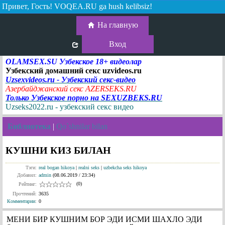
Привет, Гость!
VOQEA.RU ga hush kelibsiz!
На главную
Вход
OLAMSEX.SU Узбекское 18+ видеолар
Узбекский домашний секс uzvideos.ru
Uzsexvideos.ru - Узбекский секс-видео
Азербайджанский секс AZERSEKS.RU
Только Узбекское порно на SEXUZBEKS.RU
Uzseks2022.ru - узбекский секс видео
Библиотека
|
Qo`shnilar bilan
КУШНИ КИЗ БИЛАН
Тэги:
real bogan hikoya
|
realni seks
|
uzbekcha seks hikoya
Добавил:
admin
(08.06.2019 / 23:34)
(0)
Рейтинг:
Прочтений:
3635
Комментарии
:
0
МЕНИ БИР КУШНИМ БОР ЭДИ ИСМИ ШАХЛО ЭДИ