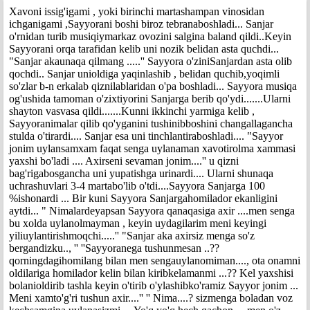
Xavoni issig'igami , yoki birinchi martashampan vinosidan
ichganigami ,Sayyorani boshi biroz tebranaboshladi... Sanjar
o'rnidan turib musiqiymarkaz ovozini salgina baland qildi..Keyin
Sayyorani orqa tarafidan kelib uni nozik belidan asta quchdi...
"Sanjar akaunaqa qilmang .....'' Sayyora o'ziniSanjardan asta olib
qochdi.. Sanjar unioldiga yaqinlashib , belidan quchib,yoqimli
so'zlar b-n erkalab qiznilablaridan o'pa boshladi... Sayyora musiqa
og'ushida tamoman o'zixtiyorini Sanjarga berib qo'ydi.......Ularni
shayton vasvasa qildi.......Kunni ikkinchi yarmiga kelib ,
Sayyoranimalar qilib qo'yganini tushinibboshini changallagancha
stulda o'tirardi.... Sanjar esa uni tinchlantiraboshladi.... "Sayyor
jonim uylansamxam faqat senga uylanaman xavotirolma xammasi
yaxshi bo'ladi .... Axirseni sevaman jonim....'' u qizni
bag'rigabosgancha uni yupatishga urinardi.... Ularni shunaqa
uchrashuvlari 3-4 martabo'lib o'tdi....Sayyora Sanjarga 100
%ishonardi ... Bir kuni Sayyora Sanjargahomilador ekanligini
aytdi... " Nimalardeyapsan Sayyora qanaqasiga axir ....men senga
bu xolda uylanolmayman , keyin uydagilarim meni keyingi
yiliuylantirishmoqchi.....'' "Sanjar aka axirsiz menga so'z
bergandizku.., '' ''Sayyoranega tushunmesan ..??
qorningdagihomilang bilan men sengauylanomiman...., ota onamni
oldilariga homilador kelin bilan kiribkelamanmi ...?? Kel yaxshisi
bolanioldirib tashla keyin o'tirib o'ylashibko'ramiz Sayyor jonim ...
Meni xamto'g'ri tushun axir....'' '' Nima....? sizmenga boladan voz