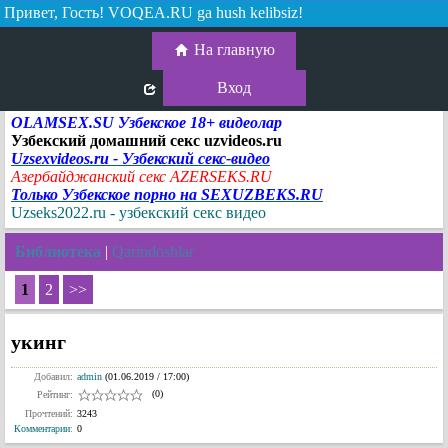
Привет, Гость!
VOQEA.RU ga hush kelibsiz!
На главную
Вход
OLAMSEX.SU Узбекское 18+ видеолар
Узбекский домашний секс uzvideos.ru
Uzsexvideos.ru - Узбекский секс-видео
Азербайджанский секс AZERSEKS.RU
Только Узбекское порно на SEXUZBEKS.RU
Uzseks2022.ru - узбекский секс видео
Библиотека
|
Qarindoshlar
1
2
>>
укинг
Добавил:
admin
(01.06.2019 / 17:00)
(0)
Рейтинг:
Прочтений:
3243
Комментарии
:
0