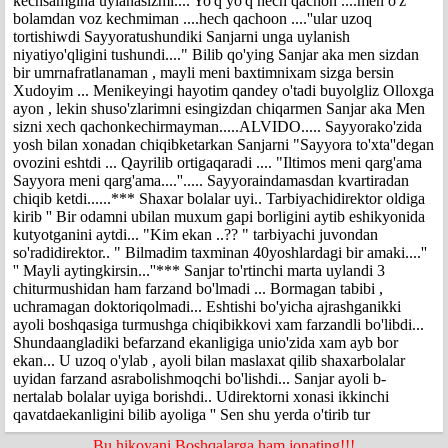
kechsamgina uylanasizmi.... Yo'q yo'q hech qachon ....men o'z
bolamdan voz kechmiman ....hech qachoon ....''ular uzoq
tortishiwdi Sayyoratushundiki Sanjarni unga uylanish
niyatiyo'qligini tushundi...." Bilib qo'ying Sanjar aka men sizdan
bir umrnafratlanaman , mayli meni baxtimnixam sizga bersin
Xudoyim ... Menikeyingi hayotim qandey o'tadi buyolgliz Olloxga
ayon , lekin shuso'zlarimni esingizdan chiqarmen Sanjar aka Men
sizni xech qachonkechirmayman.....ALVIDO..... Sayyorako'zida
yosh bilan xonadan chiqibketarkan Sanjarni "Sayyora to'xta''degan
ovozini eshtdi ... Qayrilib ortigaqaradi .... "Iltimos meni qarg'ama
Sayyora meni qarg'ama....''..... Sayyoraindamasdan kvartiradan
chiqib ketdi......*** Shaxar bolalar uyi.. Tarbiyachidirektor oldiga
kirib '' Bir odamni ubilan muxum gapi borligini aytib eshikyonida
kutyotganini aytdi... "Kim ekan ..?? " tarbiyachi juvondan
so'radidirektor.. " Bilmadim taxminan 40yoshlardagi bir amaki....''
'' Mayli aytingkirsin...''*** Sanjar to'rtinchi marta uylandi 3
chiturmushidan ham farzand bo'lmadi ... Bormagan tabibi ,
uchramagan doktoriqolmadi... Eshtishi bo'yicha ajrashganikki
ayoli boshqasiga turmushga chiqibikkovi xam farzandli bo'libdi...
Shundaangladiki befarzand ekanligiga unio'zida xam ayb bor
ekan... U uzoq o'ylab , ayoli bilan maslaxat qilib shaxarbolalar
uyidan farzand asrabolishmoqchi bo'lishdi... Sanjar ayoli b-
nertalab bolalar uyiga borishdi.. Udirektorni xonasi ikkinchi
qavatdaekanligini bilib ayoliga '' Sen shu yerda o'tirib tur
Bu hikoyani Boshqalarga ham jonating!!!