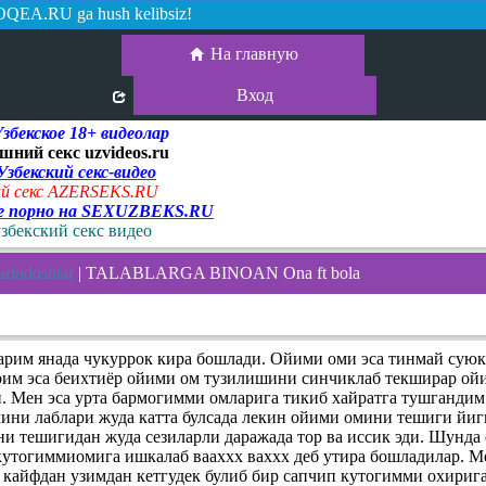
QEA.RU ga hush kelibsiz!
На главную
Вход
екское 18+ видеолар
шний секс uzvideos.ru
 Узбекский секс-видео
й секс AZERSEKS.RU
ое порно на SEXUZBEKS.RU
узбекский секс видео
rindoshlar
| TALABLARGA BINOAN Ona ft bola
арим янада чукуррок кира бошлади. Ойими оми эса тинмай суюк
рим эса беихтиёр ойими ом тузилишини синчиклаб текширар ойи
и. Мен эса урта бармогимми омларига тикиб хайратга тушгандим
мини лаблари жуда катта булсада лекин ойими омини тешиги йи
и тешигидан жуда сезиларли даражада тор ва иссик эди. Шунда 
 кутогиммиомига ишкалаб вааххх ваххх деб утира бошладилар. М
 кайфдан узимдан кетгудек булиб бир сапчип кутогимми охириг