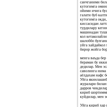
санчганими била
кутогимга омин
ойими ичига бу
галати буб калт
кутогимга окди
киссасидан латт
турдилару кеги
машинадан туши
кол кетаколайл
шалоббо булган
уйга хайдайкол
бирор жойга бор
менга ваъда бер
бераман бу икки
дедилар. Мен эс
саволинга нима 
аёлдахам нафс б
Уйга якинлашиб
журалари билан
дарров чикдилар
кириб шортимми
куйдилар, мен э
Уйга кириб хар 