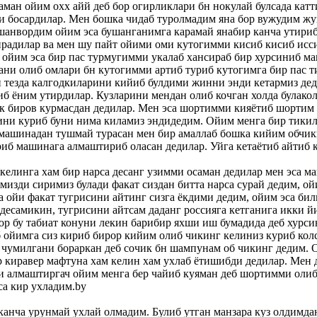
ман ойим охх айй деб бор огирликлари бн нокулай булсада катт
и босардилар. Мен бошка чидаб туролмадим яна бор вужудим ж
шанвордим ойим эса бушанганимга карамай янабир канча утириб
ирадилар ва мен шу пайт ойими оми кутогимми кисиб кисиб исс
, ойим эса бир пас турмугимми укалаб хансираб бир хурсиниб м
ани олиб омлари бн кутогимми артиб туриб кутогимга бир пас 
н тезда калгодкиларини кийиб булдими жинни энди кетармиз де
б ёним утирдилар. Кузларини мендан олиб кочган холда булако
ик биров курмасдан дедилар. Мен эса шортимми кияётиб шортим 
ини куриб буни нима киламиз эндидедим. Ойим менга бир тикил
 машинадан тушмай турасан мен бир амаллаб бошка кийим обчик
иб машинага алмаштириб оласан дедилар. Уйга кетаётиб айтиб 
 келинга хам бир нарса десанг узимми осаман дедилар мен эса м
мизди сиримиз булади факат сиздан битта нарса сурай дедим, ой
а ойи факат тугрисини айтинг сизга ёкдими дедим, ойим эса би
десамикин, тугрисини айтсам даданг россияга кетганига икки й
ор бу табиат конуни лекин барибир яхши иш бумадида деб хурси
 ойимга сиз кириб бирор кийим олиб чикинг келиниз куриб кол
 чумилгани бораркан деб сочик бн шампунам об чикинг дедим. 
 киравер мафтуна хам келин хам ухлаб ётишибди дедилар. Мен 
 алмаштиргач ойим менга бер чайиб куяман деб шортимми олиб
са кир ухладим.by
канча урунмай ухлай олмадим. Булиб утган манзара куз олдимда