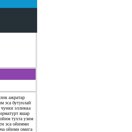
лик ажратар
м эса бутунлай
 чунки элликка
гирматурт яшар
ойим тухта узим
ен эса ойимми
ача ойими омига