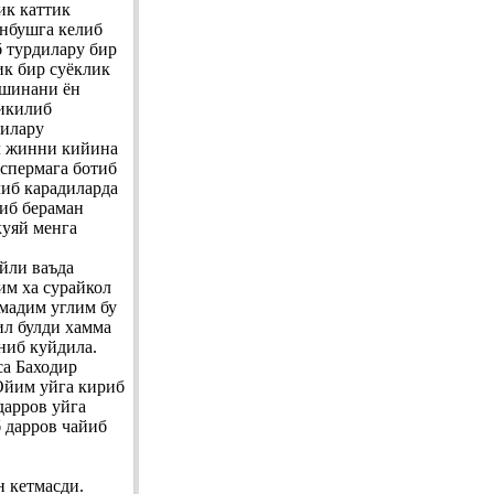
ик каттик
унбушга келиб
 турдилару бир
ик бир суёклик
ашинани ён
тикилиб
дилару
л жинни кийина
спермага ботиб
иб карадиларда
иб бераман
куяй менга
айли ваъда
им ха сурайкол
лмадим углим бу
ил булди хамма
ниб куйдила.
са Баходир
Ойим уйга кириб
дарров уйга
 дарров чайиб
н кетмасди.