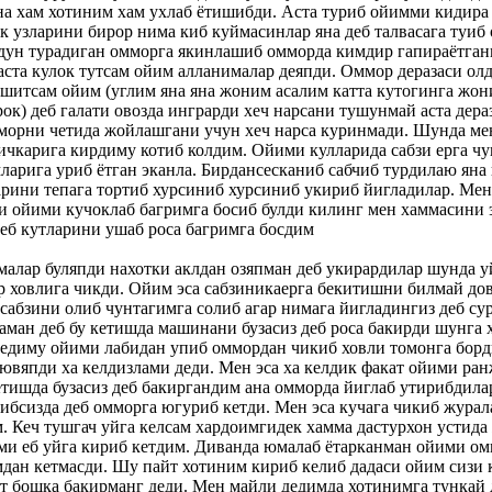
а хам хотиним хам ухлаб ётишибди. Аста туриб ойимми кидира
к узларини бирор нима киб куймасинлар яна деб талвасага туиб
дун турадиган омморга якинлашиб омморда кимдир гапираётга
ста кулок тутсам ойим алланималар деяпди. Оммор деразаси олд
эшитсам ойим (углим яна яна жоним асалим катта кутогинга жо
ок) деб галати овозда инграрди хеч нарсани тушунмай аста дера
мморни четида жойлашгани учун хеч нарса куринмади. Шунда ме
ичкарига кирдиму котиб колдим. Ойими кулларида сабзи ерга чу
ларига уриб ётган эканла. Бирдансесканиб сабчиб турдилаю яна 
арини тепага тортиб хурсиниб хурсиниб укириб йигладилар. Мен
и ойими кучоклаб багримга босиб булди килинг мен хаммасини
еб кутларини ушаб роса багримга босдим
алар буляпди нахотки аклдан озяпман деб укирардилар шунда 
р ховлига чикди. Ойим эса сабзиникаерга бекитишни билмай дов
сабзини олиб чунтагимга солиб агар нимага йигладингиз деб с
аман деб бу кетишда машинани бузасиз деб роса бакирди шунга 
дедиму ойими лабидан упиб оммордан чикиб ховли томонга борд
ювяпди ха келдизлами деди. Мен эса ха келдик факат ойими ра
тишда бузасиз деб бакиргандим ана омморда йиглаб утирибдила
ибсизда деб омморга югуриб кетди. Мен эса кучага чикиб журал
. Кеч тушгач уйга келсам хардоимгидек хамма дастурхон устид
ми еб уйга кириб кетдим. Диванда юмалаб ётарканман ойими о
мдан кетмасди. Шу пайт хотиним кириб келиб дадаси ойим сизи 
т бошка бакирманг деди. Мен майли дедимда хотинимга тункай