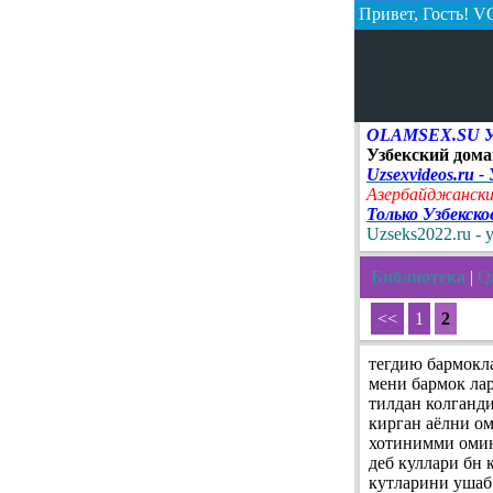
Привет, Гость!
VO
OLAMSEX.SU Узб
Узбекский дома
Uzsexvideos.ru -
Азербайджански
Только Узбекск
Uzseks2022.ru - 
Библиотека
|
Qa
<<
1
2
тегдию бармокл
мени бармок ла
тилдан колганд
кирган аёлни о
хотинимми омин
деб куллари бн
кутларини ушаб