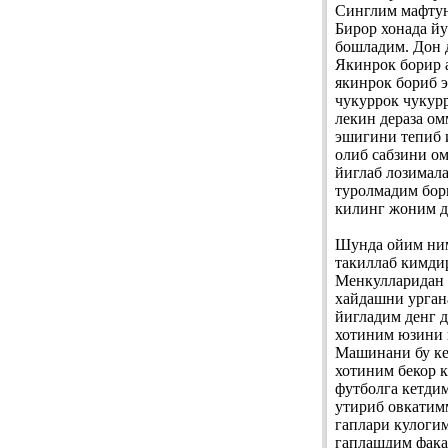
Синглим мафтун
Бирор хонада йу
бошладим. Дон 
Якинрок борир а
якинрок бориб 
чукуррок чукурр
лекин дераза о
эшигини тепиб 
олиб сабзини ом
йиглаб лозимал
туролмадим бор
килинг жоним д
Шунда ойим ним
такиллаб кимди
Менкулларидан 
хайдашни урган
йигладим денг 
хотиним юзини 
Машинани бу ке
хотиним бекор к
футболга кетдим
утириб овкатим
гаплари кулоги
гаплашдим фака