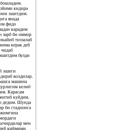
 бошладим.
 ойими кидира
нини эшитдим.
ига янада
ним фидо
задан карадим
н зарб бн оммор
нкайиб тиззалаб
нима керак деб
 чидаб
 эшитдим булди
уй эшиги
дираб колдилар.
урашса машина
хурлигим келиб
им. Карасам
нжитиб куйдим.
р дедим. Шунда
ар бн стадионга
а жимгина
ммордаги
кечирдилар мен
 деб киймими