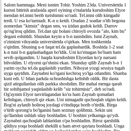
Salom hammaga. Meni ismim Tohir. Yoshim 23da. Universitetda 1
kursni bitirish arafasida aprel oyining o'rtalarida kursdoshim Elyor
mendan tel.imni berib turishimni so'radi. Tel.imni olib kimgadir
terdi. U esa ko'tarmadi. K-n u ketdi. Oradan 2 soatlar o'tib begona
nomerdan "kimsiz" degan sms, va izidan gudok keldi. Darrov
qo'ng'iroq qildim. Tel.dan qiz bolani chiroyli ovozda "alo, kim bu"
degani eshitildi. Shundan keyin u b-n tanishdim. Ismi Zaynab,
o'zimizni viloyatda universitetda o'qirkan. Men toshkentda
o'qirdim. Shuning u-n faqat tel.da gaplashardik. Boshida 1-2 soat
k-n tuni b-n gaplashadigan bo'ldik. Uni ko'rmagan bo'lsam ham
sevib qolgandim. U haqda kursdoshim Elyordan ko'p narsani
bilvoldim. U elyorni qo'shnisi ekan. Shunday qilib Zaynab b-n 1
yarim oycha tel.da gaplashib yurdim. Nihoyat yozgi sessiya tugab
uyga qaytdim. Zaynabni ko'rgani kechroq yo'lga otlandim. Shanba
kuni edi. U bilan parkda uchrashishga kelishib oldik. Bir dasta
qizil atirgullardan olib parkka shoshdim. Bir mahal menga qarab
bir sohibjamol yaqinlashib kelib "siz tohirmisiz", deb so'radi.
Og'aynim Elyor tasvirlagandan ko'ra ham Zaynab qomatlari
kelishgan, chiroyli qiz ekan. Uni nimagadir quchoqlab olgim keldi.
Bog'ni aylanib holiroq joydagi o'rindiqqa borib o'tirdik. Birga
o'tirib qorong'u bo'lganini ham sezmay qolibmiz. Sekin uni
qo'llaridan ushlab silay boshladim. U boshini yelkamga qo'ydi.
Zaynabni quchoqlab lablaridan o'pa boshladim. Biroz qarshilik
qildiyu yoqa boshladi shekilli u ham atvet qaytara boshladi. Unga