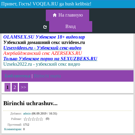
Привет, Гость!
VOQEA.RU ga hush kelibsiz!
На главную
Вход
OLAMSEX.SU Узбекское 18+ видеолар
Узбекский домашний секс uzvideos.ru
Uzsexvideos.ru - Узбекский секс-видео
Азербайджанский секс AZERSEKS.RU
Только Узбекское порно на SEXUZBEKS.RU
Uzseks2022.ru - узбекский секс видео
Библиотека
|
Birinchi marta
1
2
>>
Birinchi uchrashuv...
Добавил:
admin
(06.09.2019 / 16:31)
(0)
Рейтинг:
Прочтений:
1712
Комментарии
:
0