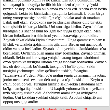
mahkam yopishib oldim va ko'kraklaridan so'ra boshladim. Biz
shunaqangi ham kayfga berilib bir-birimizni o'pardik, go'yoki
bizdan boshqa hech kim bu olamda yo'qdek edi. Ancha kech bo'lib
qolgandi. Lekin bir-birimizdan ayrilgimiz kelmasdi. U bilan birga
uning yotoqxonasiga bordik. Qiz o'g'il bolalar aralash turarkan.
Eshik qulf ekan. Yotoqxona navbatchisidan iltimos qilib bir-ikki
so'm qistirib ichkariga kirdik. Uni xonasiga kirdim. Zaynab bilan
turadigan qiz shanba kuni bo'lgani u-n uyiga ketgan ekan. Men
birdan futbolkam b-n shimimni yechib karavotga yotib oldim.
Zaynab shkaf oldida kiyim almashtirardi. Unga qaramasam ham u
liftchik va tursikda qolganini his qilardim. Birdan uni quchoqlab
oldim va o'pa boshladim. Siynabandini yechib ko'kraklaridan so'ra
boshladim. Qo'llarim bilan amini silay boshladim. Zaynab tinimsiz
ohlardi. Sekin uni karovatga yotqizib tarang turgan asbobimni
ozob qildim va tursigini ustidan amiga ishqalay boshladim. Zaynab
im, oh deb inqillab bo'shandi, tursigi ho'l bo'lib qoldi. Sekin
tursigini yechmoqchi edim qo'limdan ushlab, faqatgina
"aldamaysiz-a", dedi. Men yo'q asalim senga uylanaman, hayotim,
jonim meni, seni sevaman deb uni yana o'pa boshladim. Keyin u
o'zini bo'sh qo'ydi. Tursigini tushirib sekin-sekin asbobimni nam
bo'lgan amiga tiqa boshladim. U baqirib yubormaslik u-n yelkamni
uzib olguday tishlab oldi. Asbobimni amini ichiga oxirigacha
tiqdim. Uni ko'zidan yoshlari chiqib ketdi. Asbobni chiqarib uni
oppoq tursigiga artdim
Bu hikoyani Boshqalarga ham jonating!!!