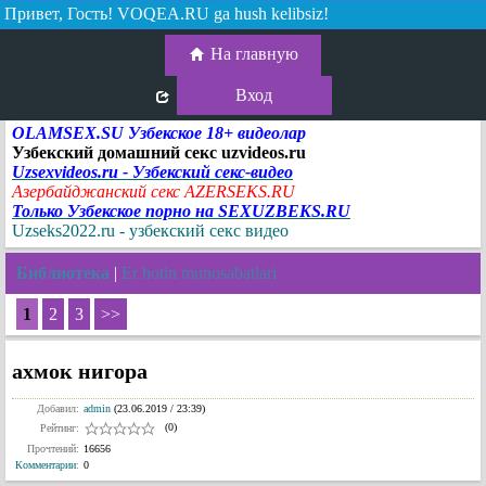
Привет, Гость!
VOQEA.RU ga hush kelibsiz!
На главную
Вход
OLAMSEX.SU Узбекское 18+ видеолар
Узбекский домашний секс uzvideos.ru
Uzsexvideos.ru - Узбекский секс-видео
Азербайджанский секс AZERSEKS.RU
Только Узбекское порно на SEXUZBEKS.RU
Uzseks2022.ru - узбекский секс видео
Библиотека
|
Er hotin munosabatlari
1
2
3
>>
ахмок нигора
Добавил:
admin
(23.06.2019 / 23:39)
(0)
Рейтинг:
Прочтений:
16656
Комментарии
:
0