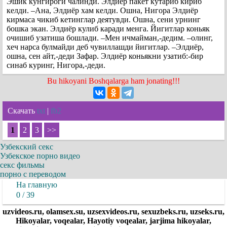
Эшик кунгироги чалинди. Элдиёр пакет кутариб кириб
келди. –Ана, Элдиёр хам келди. Ошна, Нигора Элдиёр
кирмаса чикиб кетинглар деятувди. Ошна, сени урнинг
бошка экан. Элдиёр кулиб каради менга. Йигитлар коньяк
очишиб узатиша бошлади. –Мен ичмайман,-дедим. –олинг,
хеч нарса булмайди деб чувиллашди йигитлар. –Элдиёр,
ошна, сен айт,-деди Зафар. Элдиёр коньякни узатиб:-бир
синаб куринг, Нигора,-деди.
Bu hikoyani Boshqalarga ham jonating!!!
Скачать
txt
|
fb2
1
2
3
>>
Узбекский секс
Узбекское порно видео
секс фильмы
порно с переводом
На главную
0 / 39
uzvideos.ru, olamsex.su, uzsexvideos.ru, sexuzbeks.ru, uzseks.ru,
Hikoyalar, voqealar, Hayotiy voqealar, jarjima hikoyalar,