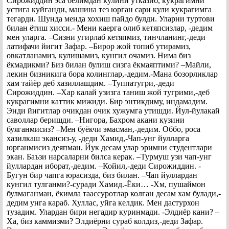
Сирожиддин эса белимдан кулини утказиб, кукрагимни
устига куйганди, машина тез юрган сари кули кукрагимга
тегарди. Шунда менда хохиш пайдо булди. Уларни туртови
билан ётиш хисси.- Мени каерга олиб кетяпсизлар, -дедим
мен уларга. –Сизни угирлаб кетяпмиз, тинчланинг,-деди
латифачи йигит Зафар. –Бирор жой топиб утирамиз,
овкатланамиз, кулишамиз, кунгил очамиз. Нима биз
ёкмадикми? Биз билан булиш сизга ёкмаяптими? –Майли,
лекин бизникига бора колинглар,-дедим.-Мана бозорликлар
хам тайёр деб хазиллашдим. –Туппатугри,-деди
Сирожиддин. –Хар калай узизга таниш жой тугрими,-деб
кукрагимни каттик мижиди. Бир энтикдиму, индамадим.
Энди йигитлар очикдан очик хужумга утишди. Йул-йулакай
саволлар беришди. –Нигора, Бахром акани кузини
буяганмисиз? –Мен буёкчи эмасман,-дедим. Оббо, роса
хазилкаш экансиз-у, -деди Хамид,-Чап-унг йулларга
юрганмисиз деяпман. Йук десам улар эримни студентлари
экан. Баъзи нарсаларни билса керак. –Турмуш узи чап-унг
йуллардан иборат,-дедим. –Койил,-деди Сирожиддин. -
Бугун бир чапга юрасизда, биз билан. –Чап йуллардан
кунгил тулганми?-суради Хамид.-Ёки… -Хм, пушаймон
булмаганман, ёкимла таассуротлар колган десам хам булади,-
дедим унга караб. Хуллас, уйга келдик. Мен дастурхон
тузадим. Улардан бири негадир куринмади. -Элдиёр кани? –
Ха, биз каммизми? Элдиёрни сураб колдиз,-деди Зафар.