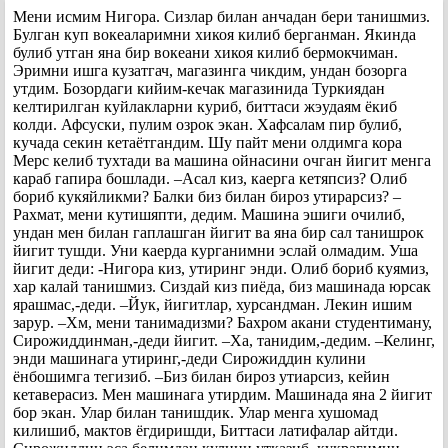
Мени исмим Нигора. Сизлар билан анчадан бери танишмиз.
Булган куп вокеаларимни хикоя килиб берганман. Якинда
булиб утган яна бир вокеани хикоя килиб бермокчиман.
Эримни ишга кузатгач, магазинга чикдим, ундан бозорга
утдим. Бозордаги кийим-кечак магазинида Туркиядан
келтирилган куйлакларни куриб, биттаси жэудаям ёкиб
колди. Афсуски, пулим озрок экан. Хафсалам пир булиб,
кучада секин кетаётгандим. Шу пайт мени олдимга кора
Мерс келиб тухтади ва машина ойнасини очган йигит менга
караб гапира бошлади. –Асал киз, каерга кетяпсиз? Олиб
бориб кукяйликми? Балки биз билан бироз утирарсиз? –
Рахмат, мени кутишяпти, дедим. Машина эшиги очилиб,
ундан мен билан гаплашган йигит ва яна бир сал танишрок
йигит тушди. Уни каерда курганимни эслай олмадим. Уша
йигит деди: -Нигора киз, утиринг энди. Олиб бориб куямиз,
хар калай танишмиз. Сиздай киз пиёда, биз машинада юрсак
ярашмас,-деди. –Йук, йигитлар, хурсандман. Лекин ишим
зарур. –Хм, мени танимадизми? Бахром акани студентиману,
Сирожиддинман,-деди йигит. –Ха, танидим,-дедим. –Келинг,
энди машинага утиринг,-деди Сирожиддин кулини
ёнбошимга тегизиб. –Биз билан бироз утиарсиз, кейин
кетаверасиз. Мен машинага утирдим. Машинада яна 2 йигит
бор экан. Улар билан танишдик. Улар менга хушомад
килишиб, мактов ёгдиришди, Биттаси латифалар айтди.