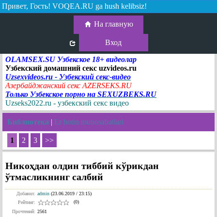
Привет, Гость!
VOQEA.RU ga hush kelibsiz!
На главную
Вход
OLAMSEX.SU Узбекское 18+ видеолар
Узбекский домашний секс uzvideos.ru
Uzsexvideos.ru - Узбекский секс-видео
Азербайджанский секс AZERSEKS.RU
Только Узбекское порно на SEXUZBEKS.RU
Uzseks2022.ru - узбекский секс видео
Библиотека
|
Er hotin munosabatlari
1
2
3
>>
Никоҳдан олдин тиббий кўрикдан
ўтмасликнинг салбий
Добавил:
admin
(23.06.2019 / 23:15)
(0)
Рейтинг:
Прочтений:
2561