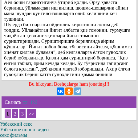
Аёл боши гарангсиганча ўтириб қолди. Орзу-ҳавасга
берилиш, ўйламасдан иш қилиш, шошма-шошарлик айнан
мана шундай кўнгилсизликларга олиб келишини кеч
тушинди.
Шу ерда бир нарсага ойдинлик киритишни лозим деб
топдик. Уйланаётган йигит албатта қиз томонни, турмушга
чиқаётган қизнинг яқинлари йигит томонни
суриштиришади. Суриштиришга борилганда айрим
қўшнилар “Йигит нобоп бола, тўғрисини айтсам, қўшнимга
хиёнат қилган бўламан”, деб келганларга ёлғон гувоҳлик
бериб юборадилар. Қизни ҳам суриштириб боришса, “Қиз
енгил табиат, ярим кечада келади. Бу тўғрисида гапирсанг
балога қоласан”, деб қизни мақтаб юборишади. Ахир ёлғон
гувоҳлик бериш катта гуноҳлигини ҳамма билиши
Bu hikoyani Boshqalarga ham jonating!!!
Скачать
txt
|
fb2
1
2
3
>>
Узбекский секс
Узбекское порно видео
секс фильмы