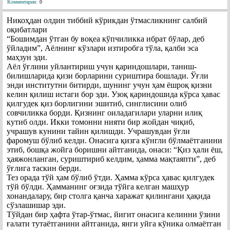
Комментарии
:
0
Никоҳдан олдин тиббий кўрикдан ўтмасликнинг салбий
оқибатлари
“Бошимдан ўтган бу воқеа кўпчиликка ибрат бўлар, деб
ўйладим”, Аёлнинг кўзлари изтиробга тўла, қалби эса
маҳзун эди.
Аёл ўғлини уйлантириш учун қариндошлари, таниш-
билишларида қизи борларини суриштира бошлади. Ўғли
энди институтни битирди, шунинг учун ҳам ёшроқ қизни
келин қилиш истаги бор эди. Узоқ қариндошида кўрса ҳавас
қилгудек қиз борлигини эшитиб, синглисини олиб
совчиликка борди. Қизнинг оиладагилари уларни илиқ
кутиб олди. Икки томонни нияти бир жойдан чиқиб,
учрашув кунини тайин қилишди. Учрашувдан ўғли
фаромуш бўлиб келди. Онасига қизга кўнгли бўлмаётганини
этиб, бошқа жойга боришни айтганида, онаси: “Қиз ҳали ёш,
ҳаяжонланган, суриштириб келдим, ҳамма мақтаяпти”, деб
ўғлига таскин берди.
Тез орада тўй ҳам бўлиб ўтди. Ҳамма кўрса ҳавас қилгудек
тўй бўлди. Ҳамманинг оғзида тўйга келган машҳур
хонандалару, бир столга қанча харажат қилингани ҳақида
сўзлашишар эди.
Тўйдан бир ҳафта ўтар-ўтмас, йигит онасига келинни ўзини
ғалати тутаётганини айтганида, янги уйга кўника олмаётган