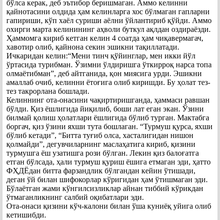
бўлса керак, деб эътибор беришмаган. Аммо келинни
қайнотасини олдида ҳам келинларга хос бўлмаган гапларни
гапириши, кўп хаёл суриши аёлни ўйлантириб қўйди. Аммо
охирги марта келинининг аҳволи буткул ақлдан оздираёзди.
Ҳаммомга кириб кетган келин 4 соатда ҳам чиқавермагач,
хавотир олиб, қайнона секин эшикни тақиллатади.
Ичкаридан келин:“Мени тинч қўйинглар, мен икки йўл
ўртасида турибман. Ўзимни ўлдиришга ўткирроқ нарса топа
олмаётибман”, деб айтганида, қон миясига урди. Эшикни
амаллаб очиб, келинни ётоғига олиб киришди. Бу ҳолат тез-
тез такрорлана бошлади.
Келиннинг ота-онасини чақиртиришганда, ҳаммаси равшан
бўлди. Қиз ёшлигида йиқилиб, боши лат еган экан. Ўзини
билмай қолиш ҳолатлари ёшлигида бўлиб турган. Мактабга
боргач, қиз ўзини яхши тута бошлаган. “Турмуш қурса, яхши
бўлиб кетади”, “Битта туғиб олса, хасталигидан нишон
қолмайди”, дегувчиларнинг маслаҳатига кириб, қизини
турмушга ёш узатишга рози бўлган. Лекин қиз балоғатга
етган бўлсада, ҳали турмуш қуриш ёшига етмаган эди, ҳатто
ФҲДЁдан битта фарзандлик бўлгандан кейин ўтишади,
деган ўй билан шифокорлар кўригидан ҳам ўтишмаган эди.
Бўлаётган жами кўнгилсизликлар айнан тиббий кўрикдан
ўтмаганликнинг салбий оқибатлари эди.
Ота-онаси қизини кўч-калони билан ўша куниёқ уйига олиб
кетишибди.