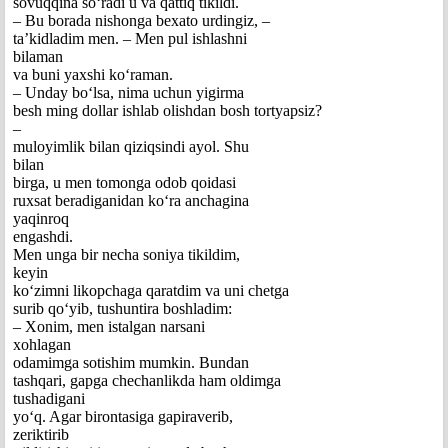
sovuqqina so‘radi u va qattiq tikildi.
– Bu borada nishonga bexato urdingiz, –
ta’kidladim men. – Men pul ishlashni
bilaman
va buni yaxshi ko‘raman.
– Unday bo‘lsa, nima uchun yigirma
besh ming dollar ishlab olishdan bosh tortyapsiz?
–
muloyimlik bilan qiziqsindi ayol. Shu
bilan
birga, u men tomonga odob qoidasi
ruxsat beradiganidan ko‘ra anchagina
yaqinroq
engashdi.
Men unga bir necha soniya tikildim,
keyin
ko‘zimni likopchaga qaratdim va uni chetga
surib qo‘yib, tushuntira boshladim:
– Xonim, men istalgan narsani
xohlagan
odamimga sotishim mumkin. Bundan
tashqari, gapga chechanlikda ham oldimga
tushadigani
yo‘q. Agar birontasiga gapiraverib,
zeriktirib