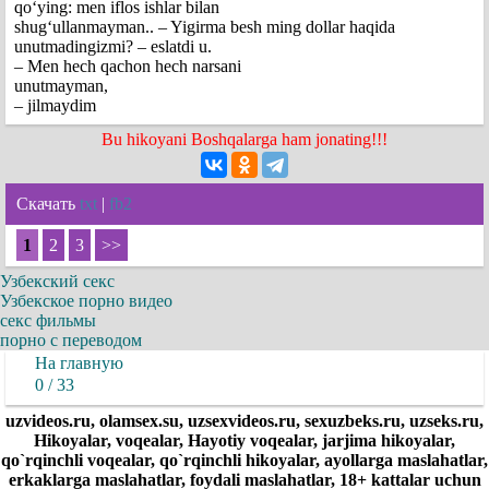
qo‘ying: men iflos ishlar bilan
shug‘ullanmayman.. – Yigirma besh ming dollar haqida
unutmadingizmi? – eslatdi u.
– Men hech qachon hech narsani
unutmayman,
– jilmaydim
Bu hikoyani Boshqalarga ham jonating!!!
Скачать
txt
|
fb2
1
2
3
>>
Узбекский секс
Узбекское порно видео
секс фильмы
порно с переводом
На главную
0 / 33
uzvideos.ru, olamsex.su, uzsexvideos.ru, sexuzbeks.ru, uzseks.ru,
Hikoyalar, voqealar, Hayotiy voqealar, jarjima hikoyalar,
qo`rqinchli voqealar, qo`rqinchli hikoyalar, ayollarga maslahatlar,
erkaklarga maslahatlar, foydali maslahatlar, 18+ kattalar uchun