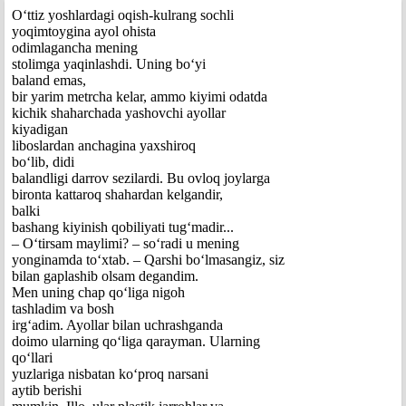
O‘ttiz yoshlardagi oqish-kulrang sochli
yoqimtoygina ayol ohista
odimlagancha mening
stolimga yaqinlashdi. Uning bo‘yi
baland emas,
bir yarim metrcha kelar, ammo kiyimi odatda
kichik shaharchada yashovchi ayollar
kiyadigan
liboslardan anchagina yaxshiroq
bo‘lib, didi
balandligi darrov sezilardi. Bu ovloq joylarga
bironta kattaroq shahardan kelgandir,
balki
bashang kiyinish qobiliyati tug‘madir...
– O‘tirsam maylimi? – so‘radi u mening
yonginamda to‘xtab. – Qarshi bo‘lmasangiz, siz
bilan gaplashib olsam degandim.
Men uning chap qo‘liga nigoh
tashladim va bosh
irg‘adim. Ayollar bilan uchrashganda
doimo ularning qo‘liga qarayman. Ularning
qo‘llari
yuzlariga nisbatan ko‘proq narsani
aytib berishi