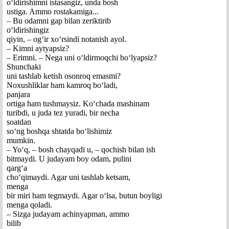
o‘ldirishimni istasangiz, unda bosh
ustiga. Ammo rostakamiga...
– Bu odamni gap bilan zeriktirib
o‘ldirishingiz
qiyin, – og‘ir xo‘rsindi notanish ayol.
– Kimni aytyapsiz?
– Erimni. – Nega uni o‘ldirmoqchi bo‘lyapsiz?
Shunchaki
uni tashlab ketish osonroq emasmi?
Noxushliklar ham kamroq bo‘ladi,
panjara
ortiga ham tushmaysiz. Ko‘chada mashinam
turibdi, u juda tez yuradi, bir necha
soatdan
so‘ng boshqa shtatda bo‘lishimiz
mumkin.
– Yo‘q, – bosh chayqadi u, – qochish bilan ish
bitmaydi. U judayam boy odam, pulini
qarg‘a
cho‘qimaydi. Agar uni tashlab ketsam,
menga
bir miri ham tegmaydi. Agar o‘lsa, butun boyligi
menga qoladi.
– Sizga judayam achinyapman, ammo
bilib