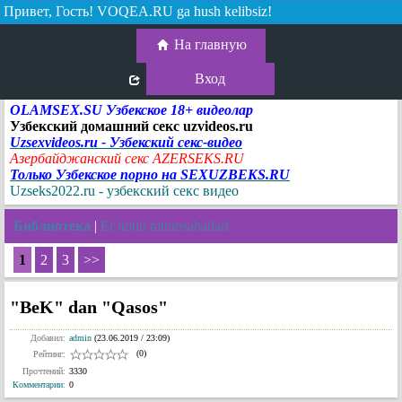
Привет, Гость!
VOQEA.RU ga hush kelibsiz!
На главную
Вход
OLAMSEX.SU Узбекское 18+ видеолар
Узбекский домашний секс uzvideos.ru
Uzsexvideos.ru - Узбекский секс-видео
Азербайджанский секс AZERSEKS.RU
Только Узбекское порно на SEXUZBEKS.RU
Uzseks2022.ru - узбекский секс видео
Библиотека
|
Er hotin munosabatlari
1
2
3
>>
"BeK" dan "Qasos"
Добавил:
admin
(23.06.2019 / 23:09)
(0)
Рейтинг:
Прочтений:
3330
Комментарии
:
0