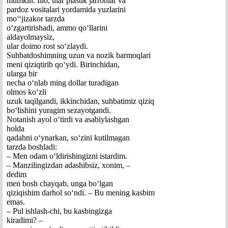
mumkin. Illo, ular plastik jarrohlar va
pardoz vositalari yordamida yuzlarini
mo‘‘jizakor tarzda
o‘zgartirishadi, ammo qo‘llarini
aldayolmaysiz,
ular doimo rost so‘zlaydi.
Suhbatdoshimning uzun va nozik barmoqlari
meni qiziqtirib qo‘ydi. Birinchidan,
ularga bir
necha o‘nlab ming dollar turadigan
olmos ko‘zli
uzuk taqilgandi, ikkinchidan, suhbatimiz qiziq
bo‘lishini yuragim sezayotgandi.
Notanish ayol o‘tirdi va asabiylashgan
holda
qadahni o‘ynarkan, so‘zini kutilmagan
tarzda boshladi:
– Men odam o‘ldirishingizni istardim.
– Manzilingizdan adashibsiz, xonim, –
dedim
men bosh chayqab, unga bo‘lgan
qiziqishim darhol so‘ndi. – Bu mening kasbim
emas.
– Pul ishlash-chi, bu kasbingizga
kiradimi? –