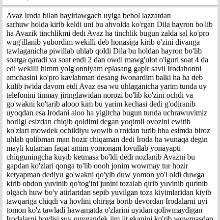
Avaz Iroda bilan hayirlawgach uyiga behol lazzatdan
sarhuw holda kirib keldi uni bu ahvolda ko'rgan Dila hayron bo'lib
ha Avazik tinchlikmi dedi Avaz ha tinchlik bugun zalda sal ko'pro
wug'illanib yubordim wekilli deb honasiga kirib o'zini divanga
tawlaganicha piwillab uhlab qoldi Dila bu holdan hayron bo'lib
soatga qaradi va soat endi 2 dan owdi mawg'ulot o'lguri soat 4 da
edi wekilli himm yolg'onniyam eplasang gapir savil Irodahonni
amchasini ko'pro kavlabman desang iwonardim balki ha ha deb
kulib iwida davom etdi Avaz esa wu uhlaganicha yarim tunda uy
telefonini tinmay jiringlawidan norozi bo'lib ko'zini ochdi va
go'wakni ko'tarib alooo kim bu yarim kechasi dedi g'odiranib
uyoqdan esa Irodani aloo ha yigitcha bugun tunda uchrawuvimiz
borligi esizdan chiqib qoldimi degan yoqimli ovozini ewitib
ko'zlari mowdek ochildiyu wowib o'rnidan turib hha esimda biroz
uhlab qolibman man hozir chiqaman dedi Iroda ha wunaqa degin
mayli kutaman faqat amim yomonam lovullab yonayapti
chiqguningcha kuyib ketmasa bo'ldi dedi nozlanib Avazni bu
gapdan ko'zlari qonga to'lib oooh jonim wowmay tur hozir
ketyapman dediyu go'wakni qo'yib duw yomon yo'l oldi duwga
kirib obdon yuvinib qo'tog'ini junini tozalab qirib yuvinib qurinib
olgach huw bo'y atirlaridan sepib yuvilgan toza kiyimlaridan kiyib
tawqariga chiqdi va hovlini ohiriga borib devordan Irodalarni uyi
tomon ko'z tawladi hawamatda o'zlarini uyidan qoliwmaydigan
Irodalarni hovlisi suv quygandek jim jit ekanini ko'rib wowmasdan