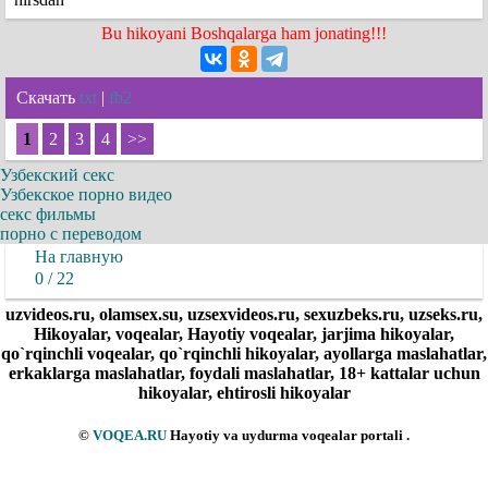
Bu hikoyani Boshqalarga ham jonating!!!
Скачать
txt
|
fb2
1
2
3
4
>>
Узбекский секс
Узбекское порно видео
секс фильмы
порно с переводом
На главную
0 / 22
uzvideos.ru, olamsex.su, uzsexvideos.ru, sexuzbeks.ru, uzseks.ru,
Hikoyalar, voqealar, Hayotiy voqealar, jarjima hikoyalar,
qo`rqinchli voqealar, qo`rqinchli hikoyalar, ayollarga maslahatlar,
erkaklarga maslahatlar, foydali maslahatlar, 18+ kattalar uchun
hikoyalar, ehtirosli hikoyalar
©
VOQEA.RU
Hayotiy va uydurma voqealar portali .