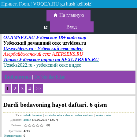
Привет, Гость!
VOQEA.RU ga hush kelibsiz!
На главную
Вход
OLAMSEX.SU Узбекское 18+ видеолар
Узбекский домашний секс uzvideos.ru
Uzsexvideos.ru - Узбекский секс-видео
Азербайджанский секс AZERSEKS.RU
Только Узбекское порно на SEXUZBEKS.RU
Uzseks2022.ru - узбекский секс видео
Библиотека
|
Qo`shnilar bilan
1
2
3
4
>>
Dardi bedavoning hayot daftari. 6 qism
Тэги:
uzbekcha minet
|
uzbekcha seks videolar
|
uzbek erotikasi
|
sevinch seks
Добавил:
admin
(10.06.2019 / 12:27)
(0)
Рейтинг:
Прочтений:
4213
Комментарии
:
0