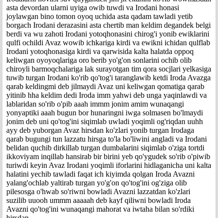
asta devordan ularni uyiga owib tuwdi va Irodani honasi
joylawgan bino tomon oyoq uchida asta qadam tawladi yetib
borgach Irodani derazasini asta chertib man keldim degandek belgi
berdi va wu zahoti Irodani yotoqhonasini chirog'i yonib ewiklarini
qulfi ochildi Avaz wowib ichkariga kirdi va ewikni ichidan qulflab
Irodani yotoqhonasiga kirdi va qarwisida kalta halatda oppoq
keliwgan oyoyoqlariga oro berib yo'g'on sonlarini ochib olib
chiroyli barmoqchalariga lak surayotgan tim qora socjlari yelkasiga
tuwib turgan Irodani ko'rib qo'tog'i taranglawib ketdi Iroda Avazga
qarab keldingmi deb jilmaydi Avaz uni keliwgan qomatiga qarab
yitinib hha keldim dedi Iroda imm yahwi deb unga yaqinlawdi va
lablaridan so'rib o'pib aaah immm jonim amim wunaqangi
yonyaptiki aaah bugun bor hunaringni iwga solmasen bo'lmaydi
jonim deb uni qo'tog'ini siqimlab uwladi yoqimli og'riqdan uuhh
ayy deb yuborgan Avaz hirsdan ko'zlari yonib turgan Irodaga
qarab bugungi tun lazzatu hirsga to'la bo'liwini angladi va Irodani
belidan quchib dirkillab turgan dumbalarini siqimlab o'ziga tortdi
ikkoviyam inqillab hansirab bir birini yeb qo'ygudek so'rib o'piwib
turiwdi keyin Avaz Irodani yoqimli iforlarini hidlaganicha uni kalta
halatini yechib tawladi faqat ich kiyimda qolgan Iroda Avazni
yalang'ochlab yaltirab turgan yo'g'on qo'tog'ini og'ziga olib
pilesosga o'hwab so'riwni bowladi Avazni lazzatdan ko'zlari
suzilib uuooh ummm aaaaah deb kayf qiliwni bowladi Iroda
Avazni qo'tog'ini wunaqangi mahorat va iwtaha bilan so'rdiki
hirsdan