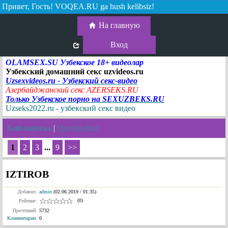
Привет, Гость!
VOQEA.RU ga hush kelibsiz!
На главную
Вход
OLAMSEX.SU Узбекское 18+ видеолар
Узбекский домашний секс uzvideos.ru
Uzsexvideos.ru - Узбекский секс-видео
Азербайджанский секс AZERSEKS.RU
Только Узбекское порно на SEXUZBEKS.RU
Uzseks2022.ru - узбекский секс видео
Библиотека
|
Qarindoshlar
1
2
3
...
9
>>
IZTIROB
Добавил:
admin
(02.06.2019 / 01:35)
(0)
Рейтинг:
Прочтений:
5732
Комментарии
:
0