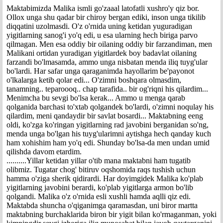
Maktabimizda Malika ismli go'zaaal latofatli xushro'y qiz bor.
Ollox unga shu qadar bir chiroy bergan ediki, inson unga tikilib
diqqatini uzolmasdi. O'z o'rnida uning ketidan yuguradigan
yigitlarning sanog'i yo'q edi, u esa ularning hech biriga parvo
qilmagan. Men esa oddiy bir oilaning oddiy bir farzandiman, men
Malikani ortidan yuradigan yigitlardek boy badavlat oilaning
farzandi bo'lmasamda, ammo unga nisbatan menda iliq tuyg'ular
bo'lardi. Har safar unga qaraganimda hayollarim be'payonot
o'lkalarga ketib qolar edi... O'zimni boshqara olmasdim,
tanamning.. teparoooq.. chap tarafida.. bir og'riqni his qilardim...
Menimcha bu sevgi bo'lsa kerak... Ammo u menga qarab
qolganida barchasi to'xtab qolgandek bo'lardi, o'zimni noqulay his
qilardim, meni qandaydir bir savlat bosardi... Maktabning eeng
oldi, ko'zga ko'ringan yigitlarning rad javobini berganidan so'ng,
menda unga bo'lgan his tuyg'ularimni aytishga hech qanday kuch
ham xohishim ham yo'q edi. Shunday bo'lsa-da men undan umid
qilishda davom etardim.
..........Yillar ketidan yillar o'tib mana maktabni ham tugatib
olibmiz. Tugatar chog' bitiruv oqshomida raqs tushish uchun
hamma o'ziga sherik qidirardi. Har doyimgidek Malika ko'plab
yigitlarning javobini berardi, ko'plab yigitlarga armon bo'lib
qolgandi. Malika o'z o'rnida esli xushli hamda aqlli qiz edi.
Maktabda shuncha o'qiganimga qaramasdan, uni biror martta
maktabning burchaklarida biron bir yigit bilan ko'rmaganman, yoki