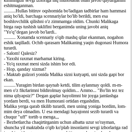
kimningdir sevgi izhoriga iliq munosabat bilan javob qaytarganini
eshitmaganman.
..........Hullas bitiruv oqshomida bo'ladigan tadbirlar ham hammasi
aniq bo'ldi, barchaga scennariylar bo'lib berildi, men esa
boshlovchilik qilishni o'z zimmamga oldim. Chunki Malikaga
birga raqs tushish taklifini berganimda uning javobi aniq
"Yo'q"degan javob bo'lardi..
.......... Xonamda scennariy o'qib mashq qilar ekanman, nogahon
eshik taqilladi. Ochib qarasam Malikaning yaqin dugonasi Humora
turardi.
- Salom! Qalesiz?
- Yaxshi raxmat marhamat kiring.
- Yo'q raxmat meni sizda ishim bor edi.
- Hop, qanday xizmat?
- Maktab gulzori yonida Malika sizni kutyapti, uni sizda gapi bor
ekan.
..........Yuragim birdan qaynab ketdi, tilim aylanmay qoldi. m-m-
men o'z fikrlarimni bildirolmay qoldim... Ammo... "Bo'lin tez tez
nima qilyapsiz?" Degan gaplar hayolimni bir joyga jamlashga
yordam berdi, va men Humorani ortidan ergashdim.
Malika yerga qarab tikilib turardi, men uning yoniga bordim, lom-
mim deya olmadim. U esa mendagi hayajonni sezib turardi va
chuqur "uff" tortib u menga,,,
- Bezbetlarcha chaqirtirganim uchun albatta uzur so'rayman,
shuncha yil maktabda o'qib ko'plab insonlarni sevgi izhorlariga rad