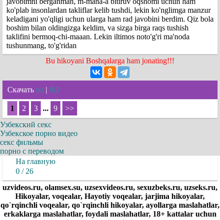
javobimni berganman, m-mana-a bitiruv oqshomi uchun ham
ko'plab insonlardan takliflar kelib tushdi, lekin ko'nglimga manzur
keladigani yo'qligi uchun ularga ham rad javobini berdim. Qiz bola
boshim bilan oldingizga keldim, va sizga birga raqs tushish
taklifini bermoq-chi-maaan. Lekin iltimos noto'g'ri ma'noda
tushunmang, to'g'ridan
Bu hikoyani Boshqalarga ham jonating!!!
Скачать
txt
|
fb2
1
2
3
...
9
>>
Узбекский секс
Узбекское порно видео
секс фильмы
порно с переводом
На главную
0 / 26
uzvideos.ru, olamsex.su, uzsexvideos.ru, sexuzbeks.ru, uzseks.ru,
Hikoyalar, voqealar, Hayotiy voqealar, jarjima hikoyalar,
qo`rqinchli voqealar, qo`rqinchli hikoyalar, ayollarga maslahatlar,
erkaklarga maslahatlar, foydali maslahatlar, 18+ kattalar uchun