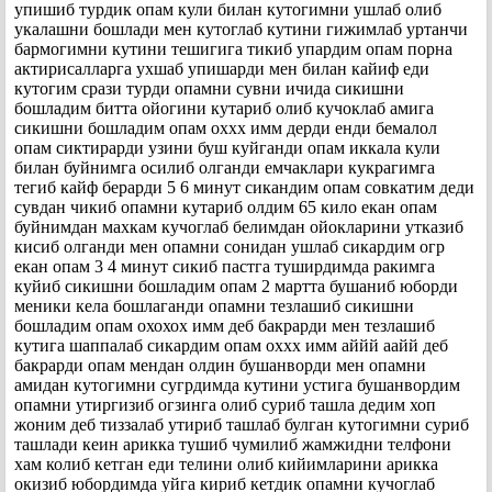
упишиб турдик опам кули билан кутогимни ушлаб олиб
укалашни бошлади мен кутоглаб кутини гижимлаб уртанчи
бармогимни кутини тешигига тикиб упардим опам порна
актирисалларга ухшаб упишарди мен билан кайиф еди
кутогим срази турди опамни сувни ичида сикишни
бошладим битта ойогини кутариб олиб кучоклаб амига
сикишни бошладим опам оххх имм дерди енди бемалол
опам сиктирарди узини буш куйганди опам иккала кули
билан буйнимга осилиб олганди емчаклари кукрагимга
тегиб кайф берарди 5 6 минут сикандим опам совкатим деди
сувдан чикиб опамни кутариб олдим 65 кило екан опам
буйнимдан махкам кучоглаб белимдан ойокларини утказиб
кисиб олганди мен опамни сонидан ушлаб сикардим огр
екан опам 3 4 минут сикиб пастга туширдимда ракимга
куйиб сикишни бошладим опам 2 мартта бушаниб юборди
меники кела бошлаганди опамни тезлашиб сикишни
бошладим опам охохох имм деб бакрарди мен тезлашиб
кутига шаппалаб сикардим опам оххх имм аййй аайй деб
бакрарди опам мендан олдин бушанворди мен опамни
амидан кутогимни сугрдимда кутини устига бушанвордим
опамни утиргизиб огзинга олиб суриб ташла дедим хоп
жоним деб тиззалаб утириб ташлаб булган кутогимни суриб
ташлади кеин арикка тушиб чумилиб жамжидни телфони
хам колиб кетган еди телини олиб кийимларини арикка
окизиб юбордимда уйга кириб кетдик опамни кучоглаб