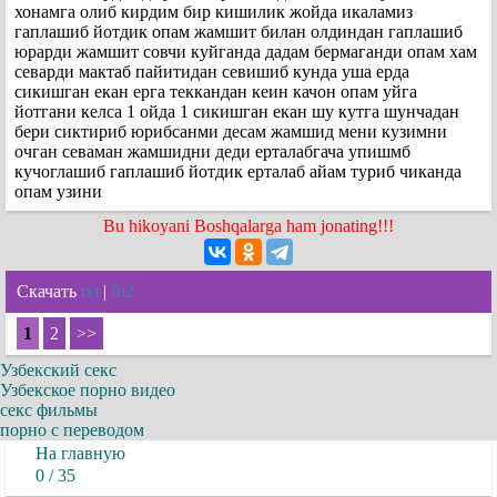
хонамга олиб кирдим бир кишилик жойда икаламиз
гаплашиб йотдик опам жамшит билан олдиндан гаплашиб
юрарди жамшит совчи куйганда дадам бермаганди опам хам
севарди мактаб пайитидан севишиб кунда уша ерда
сикишган екан ерга теккандан кеин качон опам уйга
йотгани келса 1 ойда 1 сикишган екан шу кутга шунчадан
бери сиктириб юрибсанми десам жамшид мени кузимни
очган севаман жамшидни деди ерталабгача упишмб
кучоглашиб гаплашиб йотдик ерталаб айам туриб чиканда
опам узини
Bu hikoyani Boshqalarga ham jonating!!!
Скачать
txt
|
fb2
1
2
>>
Узбекский секс
Узбекское порно видео
секс фильмы
порно с переводом
На главную
0 / 35