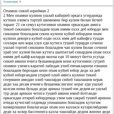
Комментарии
:
0
Опамни сикиб юрибман 2
2 Мен опамни кулини ушлаб кайириб оркага угирдимда
кутини узимга тортиб шимимни бир кулим билан йечиб
таранг 21 см семуз кутогимни опамни оркасидан амига
тикиб сикишни бошладим опам иммм оххх деб юборди мен
сикишни бошладим секин кулини куйиб юбордим опам
кулини деворга куйиб олди оххх имм деб кайифга тушди
сочлари коп кора узун еди кутига тушиб турарди сочини
ушлаб тортиб сикишни бошладим чап кулим билан сочини
ураб унг кулим билан кутига шаппатлаб сикардим опам оххх
иммм деб кайф киларди маззза еди 10 минут битта усулда
сикиб амини ичига бушанвордим кеин кутогимни сугриб
опамни узимга каратиб лабидан упиб емчакларини езишни
бошладим бироздан кеин опам куйиб юбор деди ха деб
куйиб юборгандим утириб олиб амига кулини тикиб
спермани амидан олиб ташларди сийиб ташлашим керак
деди хаа десам ичимга бушанмаслигинг кераг еди ушлаб
колсам нима булади деди арикка тушиб юв дедим ке ушлаб
тур деди арикни четига тушиб амини ювиб йотганди
оркасидан итариб юбордимда узим хам сакраб тушиб арикни
ичида кучоглаб олдимда упишишни бошладик кутогим
кимирлашни бошлаганди опам ооо калласи кутарилябдими
деди ха хозир бассенинга калла ташлайди дедим жинни деди