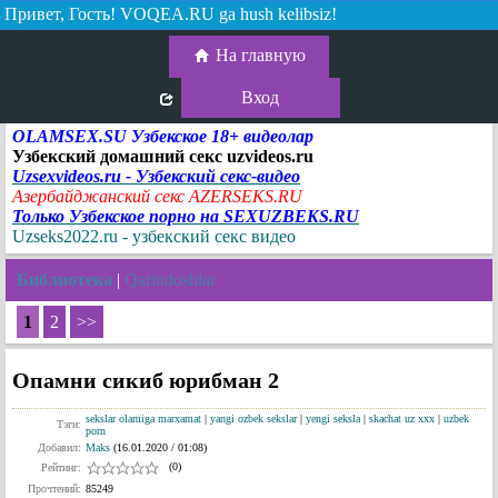
Привет, Гость!
VOQEA.RU ga hush kelibsiz!
На главную
Вход
OLAMSEX.SU Узбекское 18+ видеолар
Узбекский домашний секс uzvideos.ru
Uzsexvideos.ru - Узбекский секс-видео
Азербайджанский секс AZERSEKS.RU
Только Узбекское порно на SEXUZBEKS.RU
Uzseks2022.ru - узбекский секс видео
Библиотека
|
Qarindoshlar
1
2
>>
Опамни сикиб юрибман 2
sekslar olamiga marxamat
|
yangi ozbek sekslar
|
yengi seksla
|
skachat uz xxx
|
uzbek
Тэги:
porn
Добавил:
Maks
(16.01.2020 / 01:08)
(0)
Рейтинг:
Прочтений:
85249