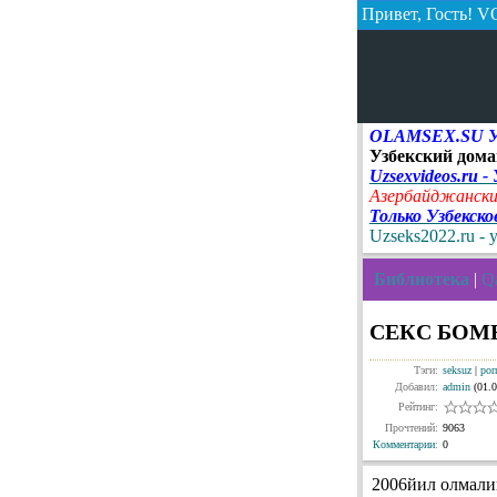
Привет, Гость!
VO
OLAMSEX.SU Узб
Узбекский дома
Uzsexvideos.ru -
Азербайджански
Только Узбекск
Uzseks2022.ru - 
Библиотека
|
Qa
СЕКС БОМБА
Тэги:
seksuz
|
por
Добавил:
admin
(01.0
Рейтинг:
Прочтений:
9063
Комментарии
:
0
2006йил олмали