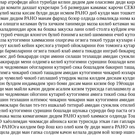
лар атрофиди айол турибди келин дидим дам оласизми диди ки
ди комати дахшат кукрелари 5-6 размердан камамас карочи СЕ
кулиб мазза кисам булди диди исмим РАНО диб кулди ман тошке
иман дидим РАНО манам фарход бозор олдида олмаликда нима к
м олишги келаман бута хичким танимиди мазза килиб кетаман м
халадинидан арок ва бошка закуска лани олиб столга куйдим ич
 туриб ечинди ялонгоч булиб ёонимга келиб шимимни ечиб куто
зза кутогимни хаммасини охиргача огзига тикиб турди кузлари
нут килиб кейин креслога утириб ойокларини ёон томонга кута
и бармоларини огзига тикиб ялаб амига тикарди инграб бикари
имос диб бикарарди охри амини силаши тезлашди амидан суюкли
акирарди мени олдимга келиб кутогимни суришни бошлади кеи
ин чидомиман оёогларини кутириб сика бошладим бакирип таша
тимга чикариб сикиб ташадим амидан кутогимни чикариб юзлар
ди чумилиб чикиб гаплашиб утирдик мазза килдим дисиам кулди
рон булдим индамадим эриз боми дисам мани кизим бор 19ёошд
ди ман майли качон дидим асалим кизим турисида гаплашмилу 
ни чидомиман ойогини кутариб кутогимни амига тикиб сика бо
ашин тезлашин илтимос чикарин чикарин ман кутогимни амида
рмоклари билан тез-тез ишкалаб титираб амидан суюклик отили
елиб кутогимни суришни бошлади шунака сурирди бир паста ог
унака мазза кимаганман дидим РАНО кулиб хаммаси олдинда То
 хаёолимдан чикмасди айникса кизи турисида эткан ган гаплар
 РАНОга килдим бир йош киз олиб ким бу диди манга РАНО опа
дила диди ман гапка солдим качон келала дидим вой хозир ишиз