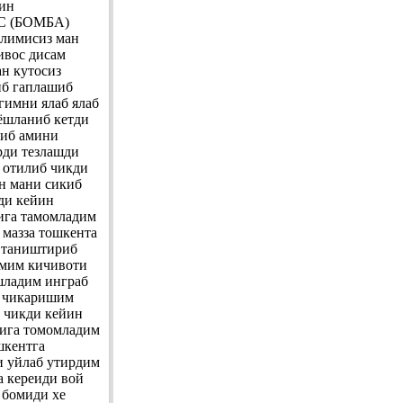
рин
КС (БОМБА)
тлимисиз ман
ивос дисам
ан кутосиз
иб гаплашиб
гимни ялаб ялаб
 ёшланиб кетди
риб амини
рди тезлашди
 отилиб чикди
н мани сикиб
ди кейин
ига тамомладим
 мазза тошкента
и таништириб
амим кичивоти
шладим инграб
н чикаришим
б чикди кейин
зига томомладим
шкентга
и уйлаб утирдим
 кереиди вой
 бомиди хе