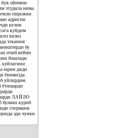
с йук ойимни
им этудила нима
кремли пирожни
аман адрисни
очди келин
олга куйдим
сиз кизиз
ада этканим
таништирди бу
ан ичиб кейин
шни бошлади
А куйлагини
а юрин диди
ди ёнимизда
б уйлирдим
б ётишарди
рарди
ашарди ЛАЙЛО
б булани куриб
иди спермани
динда эди чунки