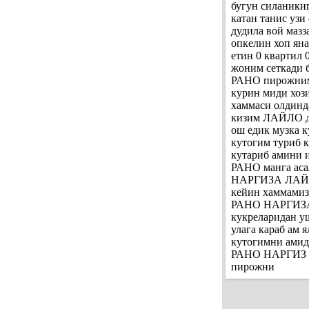
бугун силаники
катан танис узи
дудила вой маз
опкелин хоп яна
етин 0 квартил 
жоним сеткади 
РАНО пирожними
курин миди хоз
хаммаси олдинд
кизим ЛАЙЛО д
ош едик музка 
кутогим туриб 
кутариб амини
РАНО манга аса
НАРГИЗА ЛАЙЛО
кейин хаммамиз
РАНО НАРГИЗАн
кукреларидан у
улага караб ам 
кутогимни ами
РАНО НАРГИЗ ял
пирожни