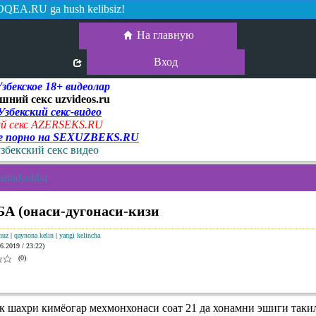
QEA.RU ga hush kelibsiz!
На главную
Вход
екское 18+ видеолар
шний секс uzvideos.ru
 Узбекский секс-видео
й секс AZERSEKS.RU
ое порно на SEXUZBEKS.RU
узбекский секс видео
rindoshlar
 (онаси-дугонаси-кизи
nuz
|
qaynona kelin
|
yangi kelincha
6.2019 / 23:22)
(0)
к шахри кимёогар мехмонхонаси соат 21 да хонамни эшиги таки