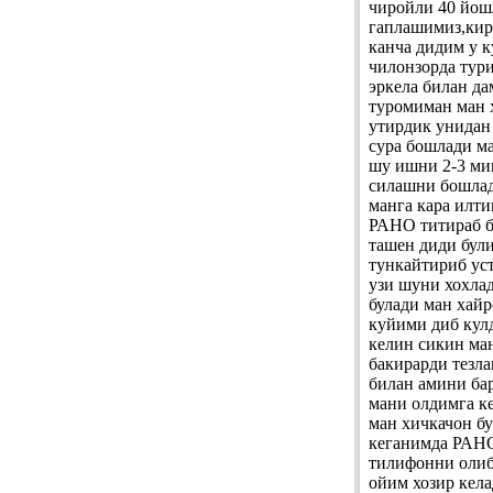
чиройли 40 йош
гаплашимиз,кир
канча дидим у 
чилонзорда тур
эркела билан да
туромиман ман 
утирдик унидан
сура бошлади ма
шу ишни 2-3 ми
силашни бошлад
манга кара илт
РАНО титираб б
ташен диди бул
тункайтириб ус
узи шуни хохла
булади ман хай
куйими диб кул
келин сикин ма
бакирарди тезл
билан амини ба
мани олдимга к
ман хичкачон б
кеганимда РАНО
тилифонни олиб
ойим хозир кела