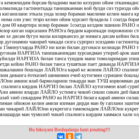
га кемокчидим борсам буладими маели келурин ойим этканмади
 олмаликда гастинитцада танишканман вой булди сиз туризда ой
за киганилани эткала унда хозир бораман маелими келин манга 
 нима оли узис тезро келин ойим хурсант буладила 1 соатда бор
0 дом 00 квартира хозир бораман 1соатда келдим эшикни РАНО 
бозор киган нарсалани РАНОга бердим каропкади пирожнини ст
 хе дисам бугун мазза киларкансиз де нимага дисам кейин била
ир дугонамни чакириб чикади сизга сурприз эсиздами гастинитц
а 15минутларда РАНО ни кизи билан дугонаси келишди РАНО 
угонам НАРГИЗА танишканимдан хурсандман утириб арок шап
куйилди НАРГИЗА билан танса тушдик мани томоларимдан упи
кетди кейин РАНО билан танса тушяткан пает диванда НАРГИЗ
 ишкалашни бошлади ЛАЙЛОга караб ке жоним ЛАЙЛО спалниг
лим диванга ёоткизиб шимимни ечиб кутогмни суришни бошла
ни амини ялаб бармоларини тикарди ман ТУШ корвомман ди
 спалнига кирдик НАРГИ3 билан ЛАЙЛО кутогимнн ялаб сури
и амини яларди ЛАЙЛО устимга чикиб сикин сикин диб баки
шлаб эзиб сикардим РАНО ва НАРГИЗ бизага караб амини сил
ялиман ойижон келин амизи ялиман дирди ман бу гаплани эшити
дан чикариб ЛАЙЛОни кукрегига тамомладим ЛАЙЛОни кукрег
ашарди ман чумилиб чикиб спалнига кирдим хаммаси хали ол
Bu hikoyani Boshqalarga ham jonating!!!