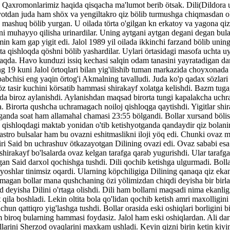
 Qaxromonlarimiz haqida qisqacha ma'lumot berib ötsak. Dili(Dildora un
yotdan juda ham shöx va yengiltakro qiz bölib turmushga chiqmasdan o
a mashuq bölib yurgan. U oilada törta o'gilgan kn erkatoy va yagona qiz
ni muhayyo qilisha urinardilar. Uning aytgani aytgan degani degan bular
in kam gap yigit edi. Jalol 1989 yil oilada ikkinchi farzand bölib uning
tta qishloqda qöshni bölib yashardilar. Uylari örtasidagi masofa uchta u
qda. Havo kunduzi issiq kechasi salqin odam tanasini yayratadigan da
ng 19 kuni Jalol örtoqlari bilan yig'ilishib tuman markazida choyxonad
abchisi eng yaqin örtog'i Akmalning tavalludi. Juda ko'p qadax sözlari 
 öz tasir kuchini körsatib hammasi shirakayf xolatga kelishdi. Bazm tug
da biroz aylanishdi. Aylanishdan maqsad birorta tungi kapalakcha uchr
a. Birorta qushcha uchramagach noiloj qishloqga qaytishdi. Yigitlar shir
ganda soat ham allamahal chamasi 23:55 bölgandi. Bollar xursand bölis
 qishloqdagi maktab yonidan o'tib ketishyotganda qandaydir qiz bolani
 mastro bulsalar ham bu ovazni eshitmaslikni iloji yöq edi. Chunki ovaz 
biri Said bn uchrashuv ötkazayotgan Dilining ovazi edi. Ovaz sababi es
shirakayf bo'lsalarda ovaz kelgan tarafga qarab yugurishdi. Ular tarafga
gan Said darxol qochishga tushdi. Dili qochib ketishga ulgurmadi. Boll
 yoshlar tinimsiz oqardi. Ularning köpchiligiga Dilining qanaqa qiz ekan
lmagan bollar mana qushchaning özi yölimizdan chiqdi deyisha bir birla
eyisha Dilini o'rtaga olishdi. Dili ham bollarni maqsadi nima ekanligi
qila boshladi. Lekin oltita bola qo'lidan qochib ketish amri maxolligini 
uchun qattiqro yig'lashga tushdi. Bollar orasida eski oshiqlari borligini bi
 biroq bularning hammasi foydasiz. Jalol ham eski oshiqlardan. Ali darx
llarini Sherzod oyaqlarini maxkam ushladi. Keyin qizni birin ketin kiyi