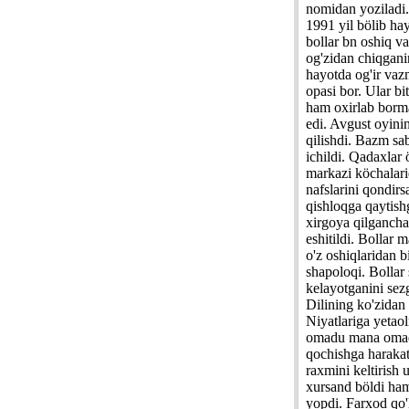
nomidan yoziladi.
1991 yil bölib ha
bollar bn oshiq v
og'zidan chiqgani
hayotda og'ir vazm
opasi bor. Ular bi
ham oxirlab borma
edi. Avgust oyini
qilishdi. Bazm sab
ichildi. Qadaxlar
markazi köchalari
nafslarini qondirs
qishloqga qaytish
xirgoya qilgancha
eshitildi. Bollar
o'z oshiqlaridan 
shapoloqi. Bollar 
kelayotganini sez
Dilining ko'zidan
Niyatlariga yetao
omadu mana omad d
qochishga harakat 
raxmini keltirish 
xursand böldi ham
yopdi. Farxod qo'