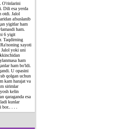
. O'rinlarini
. Dili esa yerda
 otdi. Jalol
aridan afsuslanib
gan yigitlar ham
'ylamasdi ham.
i 6 yigit
r. Taqdirning
i Ra'noning xayoti
 Jalol yoki uni
 Ikkinchidan
 uylanmasa ham
ganlar ham bo'ldi.
gandi. U opasini
jrab qolgan uchun
am kam harajat va
im sirimlar
 yosh kelin
dan qaraganda esa
ladi kunlar
or.. . . .