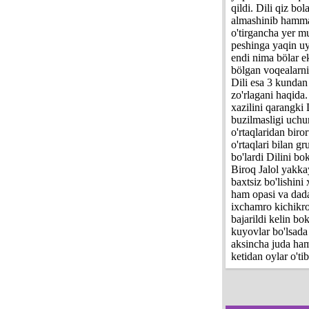
qildi. Dili qiz bol
almashinib hammasi
o'tirgancha yer mu
peshinga yaqin uy
endi nima bölar ek
bölgan voqealarni
Dili esa 3 kundan
zo'rlagani haqida
xazilini qarangki 
buzilmasligi uchu
o'rtaqlaridan biro
o'rtaqlari bilan 
bo'lardi Dilini bo
Biroq Jalol yakka
baxtsiz bo'lishin
ham opasi va dada
ixchamro kichikro 
bajarildi kelin bo
kuyovlar bo'lsada
aksincha juda ham
ketidan oylar o'ti