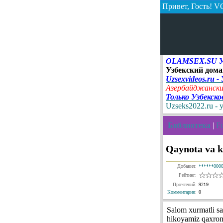
Привет, Гость!
VO
OLAMSEX.SU Узб
Узбекский дома
Uzsexvideos.ru -
Азербайджански
Только Узбекск
Uzseks2022.ru - 
Библиотека
|
Fo
Qaynota va k
Добавил:
******000
Рейтинг:
Прочтений:
9219
Комментарии
:
0
Salom xurmatli sa
hikoyamiz qaxromo