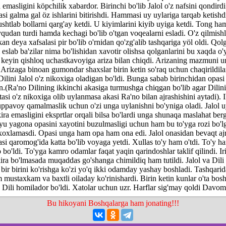
a emasligini köpchilik xabardor. Birinchi bo'lib Jalol o'z nafsini qondirdi
 galma gal öz ishlarini bitirishdi. Hammasi uy uylariga tarqab ketishdi
shtlab bollarni qarg'ay ketdi. U kiyimlarini kiyib uyiga ketdi. Tong ham
qudan turdi hamda kechagi bo'lib o'tgan voqealarni esladi. O'z qilmishl
an deya xafsalasi pir bo'lib o'rnidan qo'zg'alib tashqariga yöl oldi. Qol
 eslab ba'zilar nima bo'lishidan xavotir olishsa qolganlarini bu xaqda o
 keyin qishloq uchastkavoyiga ariza bilan chiqdi. Arizaning mazmuni un
. Arizaga binoan gumondar shaxslar birin ketin so'raq uchun chaqirildila
Dilini Jalol o'z nikoxiga oladigan bo'ldi. Bunga sabab birinchidan opas
n.(Ra'no Dilining ikkinchi akasiga turmushga chiqgan bo'lib agar Dilini
rtasi o'z nikoxiga olib uylanmasa akasi Ra'no bilan ajrashishini aytadi).
gruppavoy qamalmaslik uchun o'zi unga uylanishni bo'yniga oladi. Jalol
kira emasligini eksprtlar orqali bilsa bo'lardi unga shunaqa maslahat ber
yu yagona opasini xayotini buzulmasligi uchun ham bu to'yga rozi bo'l
i xoxlamasdi. Opasi unga ham opa ham ona edi. Jalol onasidan bevaqt a
si qaromog'ida katta bo'lib voyaga yetdi. Xullas to'y ham o'tdi. To'y h
bo'ldi. To'yga kamro odamlar faqat yaqin qarindoshlar taklif qilindi. Ir
kira bo'lmasada muqaddas go'shanga chimildiq ham tutildi. Jalol va Dili
 bir birini ko'rishga ko'zi yo'q ikki odamday yashay boshladi. Tashqari
 mustaxkam va baxtli oiladay ko'rinishardi. Birin ketin kunlar o'ta bosh
b Dili homilador bo'ldi. Xatolar uchun uzr. Harflar sig'may qoldi Davomi b
Bu hikoyani Boshqalarga ham jonating!!!