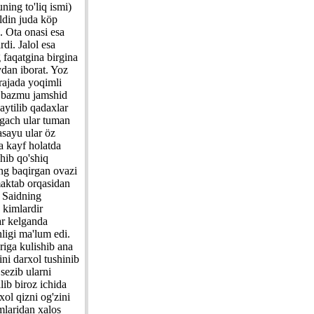
ing to'liq ismi)
ldin juda köp
. Ota onasi esa
di. Jalol esa
 faqatgina birgina
ydan iborat. Yoz
rajada yoqimli
a bazmu jamshid
aytilib qadaxlar
agach ular tuman
asayu ular öz
a kayf holatda
hib qo'shiq
ng baqirgan ovazi
maktab orqasidan
a Saidning
 kimlardir
ar kelganda
ligi ma'lum edi.
riga kulishib ana
ni darxol tushinib
sezib ularni
lib biroz ichida
ol qizni og'zini
mlaridan xalos