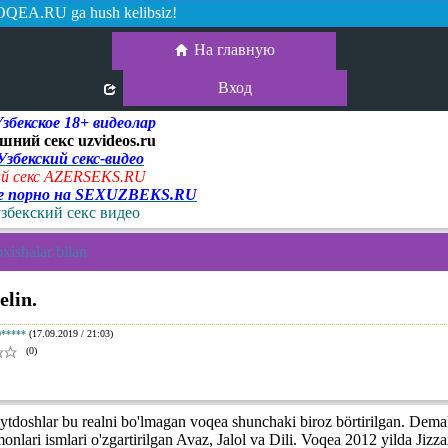
QEA.RU ga hush kelibsiz!
На главную
Вход
екское 18+ видеолар
шний секс uzvideos.ru
 Узбекский секс-видео
й секс AZERSEKS.RU
ое порно на SEXUZBEKS.RU
узбекский секс видео
xishalar bilan
elin.
0*****
(17.09.2019 / 21:03)
(0)
ytdoshlar bu realni bo'lmagan voqea shunchaki biroz börtirilgan. Dem
nlari ismlari o'zgartirilgan Avaz, Jalol va Dili. Voqea 2012 yilda Jizza