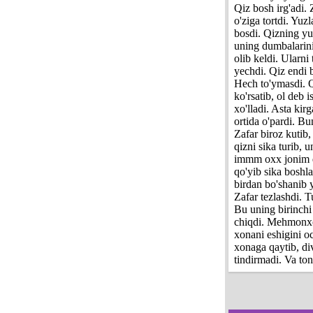
Qiz bosh irg'adi.
o'ziga tortdi. Yuz
bosdi. Qizning yuz
uning dumbalarini
olib keldi. Ularn
yechdi. Qiz endi 
Hech to'ymasdi. Q
ko'rsatib, ol deb 
xo'lladi. Asta kir
ortida o'pardi. B
Zafar biroz kutib,
qizni sika turib, 
immm oxx jonim qat
qo'yib sika boshla
birdan bo'shanib y
Zafar tezlashdi. 
Bu uning birinchi
chiqdi. Mehmonxona
xonani eshigini oc
xonaga qaytib, di
tindirmadi. Va to