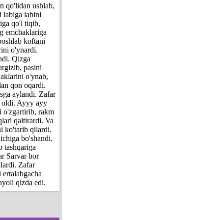
n qo'lidan ushlab,
 labiga labini
ga qo'l tiqib,
ing emchaklariga
boshlab koftani
ni o'ynardi.
hdi. Qizga
rgizib, pasini
aklarini o'ynab,
dan qon oqardi.
osga aylandi. Zafar
a oldi. Ayyy ayy
 o'zgartirib, rakm
ari qaltirardi. Va
 ko'tarib qilardi.
ichiga bo'shandi.
b tashqariga
ar Sarvar bor
lardi. Zafar
i ertalabgacha
yoli qizda edi.