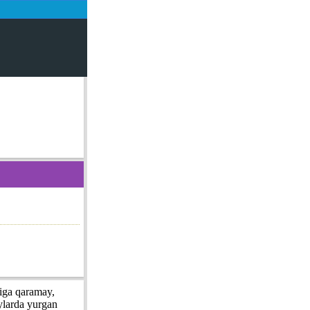
niga qaramay,
oylarda yurgan