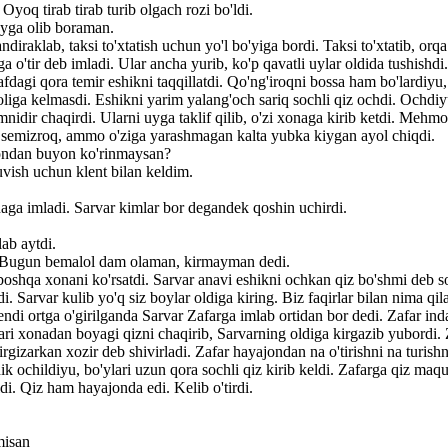
Oyoq tirab tirab turib olgach rozi bo'ldi.
joyga olib boraman.
iraklab, taksi to'xtatish uchun yo'l bo'yiga bordi. Taksi to'xtatib, orqa
 o'tir deb imladi. Ular ancha yurib, ko'p qavatli uylar oldida tushishdi
arafdagi qora temir eshikni taqqillatdi. Qo'ng'iroqni bossa ham bo'lardiyu,
liga kelmasdi. Eshikni yarim yalang'och sariq sochli qiz ochdi. Ochdiy
nidir chaqirdi. Ularni uyga taklif qilib, o'zi xonaga kirib ketdi. Meh
i semizroq, ammo o'ziga yarashmagan kalta yubka kiygan ayol chiqdi.
hondan buyon ko'rinmaysan?
vish uchun klent bilan keldim.
a imladi. Sarvar kimlar bor degandek qoshin uchirdi.
ab aytdi.
 Bugun bemalol dam olaman, kirmayman dedi.
oshqa xonani ko'rsatdi. Sarvar anavi eshikni ochkan qiz bo'shmi deb s
 Sarvar kulib yo'q siz boylar oldiga kiring. Biz faqirlar bilan nima qila
ndi ortga o'girilganda Sarvar Zafarga imlab ortidan bor dedi. Zafar in
ari xonadan boyagi qizni chaqirib, Sarvarning oldiga kirgazib yubordi. 
gizarkan xozir deb shivirladi. Zafar hayajondan na o'tirishni na turishni
k ochildiyu, bo'ylari uzun qora sochli qiz kirib keldi. Zafarga qiz maqu
ildi. Qiz ham hayajonda edi. Kelib o'tirdi.
misan