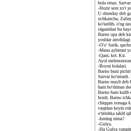
bola emas. Sarvar 
-Hozir seni zo'r 
U shunday deb gand
ochkancha, Zafarga
ko'tarilib, o'ng t
olganidan bu hayo
Barno opa deb kim
yoshlar atrofidag
-O'o' Sarik, qac
-Mana aybimni yu
-Qani, kel. Kir.
Ayol mehmonxonag
-Boyni bolalari.
Barno buni pichirl
Sarvar ko'nmadi.
Barno mayli deb b
ham bo'shman dedi.
Barno ham kulib e
bordi. Barno ichk
chiqqan xonaga kir
vaqtdan keyin eshi
o'tirishka taklif q
-Isming nima?
-Gulya.
-Ha Gulya yangi