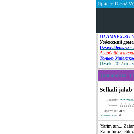
Привет, Гость!
VO
OLAMSEX.SU Узб
Узбекский дома
Uzsexvideos.ru -
Азербайджански
Только Узбекск
Uzseks2022.ru - 
Библиотека
|
Fo
Selkali jalab
Добавил:
******000
Рейтинг:
Прочтений:
3178
Комментарии
:
0
Yarim tun... Zafar
Zafar biroz tetikr