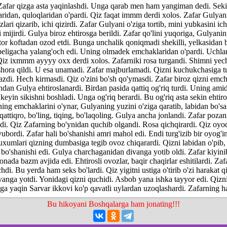
 Zafar qizga asta yaqinlashdi. Unga qarab men ham yangiman dedi. Seki
laridan, quloqlaridan o'pardi. Qiz faqat immm derdi xolos. Zafar Gulyani
lari qizarib, ichi qizirdi. Zafar Gulyani o'ziga tortib, mini yubkasini ichi
 mijirdi. Gulya biroz ehtirosga berildi. Zafar qo'lini yuqoriga, Gulyan
i tor koftadan ozod etdi. Bunga unchalik qoniqmadi shekilli, yelkasidan 
beligacha yalang'och edi. Uning olmadek emchaklaridan o'pardi. Uchlari
iz ixmmm ayyyy oxx derdi xolos. Zafarniki rosa turgandi. Shimni yec
ishora qildi. U esa unamadi. Zafar majburlamadi. Qizni kuchukchasiga tu
gazdi. Hech kirmasdi. Qiz o'zini bo'sh qo'ymasdi. Zafar biroz qizni emch
undan Gulya ehtiroslanardi. Birdan pasida qattiq og'riq turdi. Uning ami
 keyin sikishni boshladi. Unga og'riq berardi. Bu og'riq asta sekin ehtir
uning emchaklarini o'ynar, Gulyaning yuzini o'ziga qaratib, labidan bo's
tiqro, bo'ling, tiqing, bo'laqoling. Gulya ancha jonlandi. Zafar pozani
di. Qiz Zafarning bo'ynidan quchib olgandi. Rosa qichqirardi. Qiz oyoql
ubordi. Zafar hali bo'shanishi amri mahol edi. Endi turg'izib bir oyog'ini
Tuxumlari qizning dumbasiga tegib ovoz chiqarardi. Qizni labidan o'pib, 
 bo'shanishi edi. Gulya charchaganidan divanga yotib oldi. Zafar kiyini
da bazm avjida edi. Ehtirosli ovozlar, baqir chaqirlar eshitilardi. Zaf
hdi. Bu yerda ham seks bo'lardi. Qiz yigitni ustiga o'tirib o'zi harakat qi
vanga yotdi. Yonidagi qizni quchidi. Asbob yana ishka tayyor edi. Qizn
nga yaqin Sarvar ikkovi ko'p qavatli uylardan uzoqlashardi. Zafarning ha
Bu hikoyani Boshqalarga ham jonating!!!