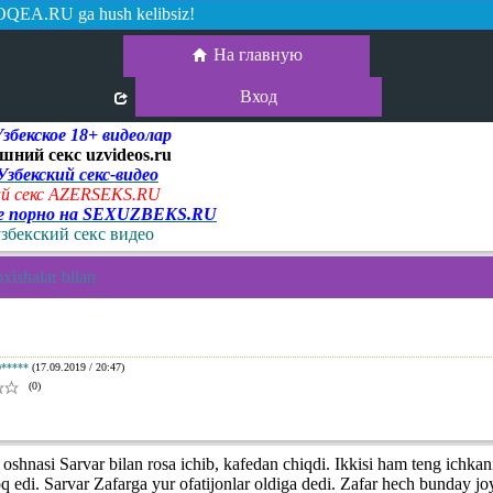
QEA.RU ga hush kelibsiz!
На главную
Вход
екское 18+ видеолар
шний секс uzvideos.ru
 Узбекский секс-видео
й секс AZERSEKS.RU
ое порно на SEXUZBEKS.RU
узбекский секс видео
xishalar bilan
0*****
(17.09.2019 / 20:47)
(0)
 oshnasi Sarvar bilan rosa ichib, kafedan chiqdi. Ikkisi ham teng ichka
oq edi. Sarvar Zafarga yur ofatijonlar oldiga dedi. Zafar hech bunday j