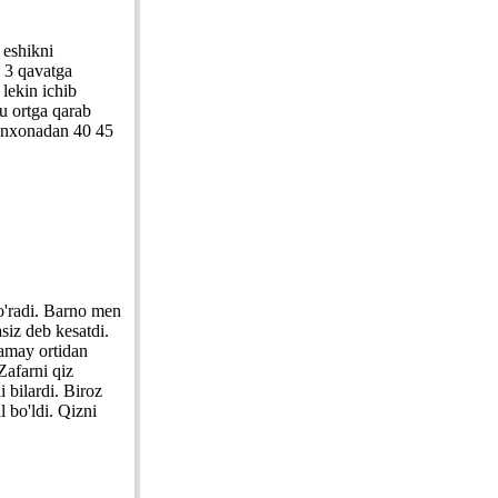
 eshikni
. 3 qavatga
 lekin ichib
u ortga qarab
monxonadan 40 45
o'radi. Barno men
siz deb kesatdi.
damay ortidan
Zafarni qiz
 bilardi. Biroz
l bo'ldi. Qizni