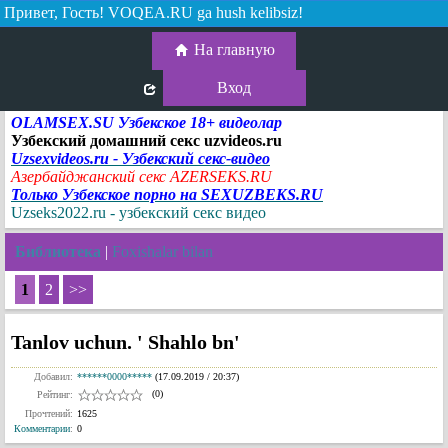
Привет, Гость!
VOQEA.RU ga hush kelibsiz!
На главную
Вход
OLAMSEX.SU Узбекское 18+ видеолар
Узбекский домашний секс uzvideos.ru
Uzsexvideos.ru - Узбекский секс-видео
Азербайджанский секс AZERSEKS.RU
Только Узбекское порно на SEXUZBEKS.RU
Uzseks2022.ru - узбекский секс видео
Библиотека
|
Foxishalar bilan
1
2
>>
Tanlov uchun. ' Shahlo bn'
Добавил:
******0000*****
(17.09.2019 / 20:37)
(0)
Рейтинг:
Прочтений:
1625
Комментарии
:
0