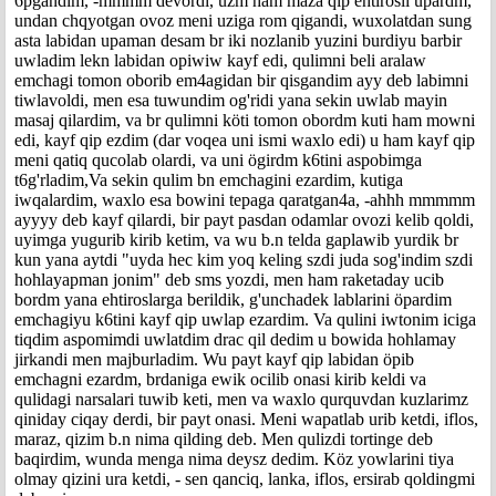
6pgandim, -mmmm devordi, uzm ham maza qip ehtirosli upardm,
undan chqyotgan ovoz meni uziga rom qigandi, wuxolatdan sung
asta labidan upaman desam br iki nozlanib yuzini burdiyu barbir
uwladim lekn labidan opiwiw kayf edi, qulimni beli aralaw
emchagi tomon oborib em4agidan bir qisgandim ayy deb labimni
tiwlavoldi, men esa tuwundim og'ridi yana sekin uwlab mayin
masaj qilardim, va br qulimni köti tomon obordm kuti ham mowni
edi, kayf qip ezdim (dar voqea uni ismi waxlo edi) u ham kayf qip
meni qatiq qucolab olardi, va uni ögirdm k6tini aspobimga
t6g'rladim,Va sekin qulim bn emchagini ezardim, kutiga
iwqalardim, waxlo esa bowini tepaga qaratgan4a, -ahhh mmmmm
ayyyy deb kayf qilardi, bir payt pasdan odamlar ovozi kelib qoldi,
uyimga yugurib kirib ketim, va wu b.n telda gaplawib yurdik br
kun yana aytdi "uyda hec kim yoq keling szdi juda sog'indim szdi
hohlayapman jonim" deb sms yozdi, men ham raketaday ucib
bordm yana ehtiroslarga berildik, g'unchadek lablarini öpardim
emchagiyu k6tini kayf qip uwlap ezardim. Va qulini iwtonim iciga
tiqdim aspomimdi uwlatdim drac qil dedim u bowida hohlamay
jirkandi men majburladim. Wu payt kayf qip labidan öpib
emchagni ezardm, brdaniga ewik ocilib onasi kirib keldi va
qulidagi narsalari tuwib keti, men va waxlo qurquvdan kuzlarimz
qiniday ciqay derdi, bir payt onasi. Meni wapatlab urib ketdi, iflos,
maraz, qizim b.n nima qilding deb. Men qulizdi tortinge deb
baqirdim, wunda menga nima deysz dedim. Köz yowlarini tiya
olmay qizini ura ketdi, - sen qanciq, lanka, iflos, ersirab qoldingmi