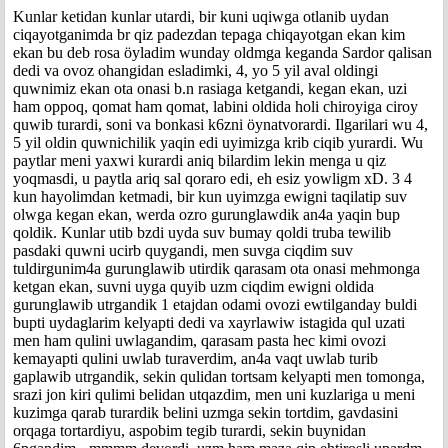
Kunlar ketidan kunlar utardi, bir kuni uqiwga otlanib uydan
ciqayotganimda br qiz padezdan tepaga chiqayotgan ekan kim
ekan bu deb rosa öyladim wunday oldmga keganda Sardor qalisan
dedi va ovoz ohangidan esladimki, 4, yo 5 yil aval oldingi
quwnimiz ekan ota onasi b.n rasiaga ketgandi, kegan ekan, uzi
ham oppoq, qomat ham qomat, labini oldida holi chiroyiga ciroy
quwib turardi, soni va bonkasi k6zni öynatvorardi. Ilgarilari wu 4,
5 yil oldin quwnichilik yaqin edi uyimizga krib ciqib yurardi. Wu
paytlar meni yaxwi kurardi aniq bilardim lekin menga u qiz
yoqmasdi, u paytla ariq sal qoraro edi, eh esiz yowligm xD. 3 4
kun hayolimdan ketmadi, bir kun uyimzga ewigni taqilatip suv
olwga kegan ekan, werda ozro gurunglawdik an4a yaqin bup
qoldik. Kunlar utib bzdi uyda suv bumay qoldi truba tewilib
pasdaki quwni ucirb quygandi, men suvga ciqdim suv
tuldirgunim4a gurunglawib utirdik qarasam ota onasi mehmonga
ketgan ekan, suvni uyga quyib uzm ciqdim ewigni oldida
gurunglawib utrgandik 1 etajdan odami ovozi ewtilganday buldi
bupti uydaglarim kelyapti dedi va xayrlawiw istagida qul uzati
men ham qulini uwlagandim, qarasam pasta hec kimi ovozi
kemayapti qulini uwlab turaverdim, an4a vaqt uwlab turib
gaplawib utrgandik, sekin qulidan tortsam kelyapti men tomonga,
srazi jon kiri qulimi belidan utqazdim, men uni kuzlariga u meni
kuzimga qarab turardik belini uzmga sekin tortdim, gavdasini
orqaga tortardiyu, aspobim tegib turardi, sekin buynidan