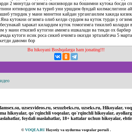
арди 2 минутда огзимга окизиворди ва бошимни кутока босди с
упини ютивордим ва туриб уни уршдим бундай килмаслигини ай
оашиб утирдик у мани минетни кайдан урганганлим хакида кизи
Яна кутокни огзимга олиб келди сурдим ва куток турди у огзим
бесунакай харакат килардим куток томогимга тикилиб коларди 
м у мани еткизиб кутогни амимга ишкалади ва тикди ох барбир
чада кутоги исик роса сикиб ичимга окизди эрталабгача 5 марта
кетди давоми бор
Bu hikoyani Boshqalarga ham jonating!!!
видео
olamsex.su, uzsexvideos.ru, sexuzbeks.ru, uzseks.ru, Hikoyalar, voq
ima hikoyalar, qo`rqinchli voqealar, qo`rqinchli hikoyalar, ayollar
slahatlar, foydali maslahatlar, 18+ kattalar uchun hikoyalar, ehtir
©
VOQEA.RU
Hayotiy va uydurma voqealar portali .