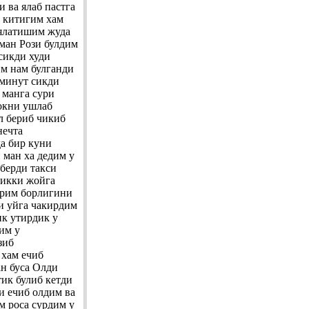
 ва ялаб пастга
а китигим хам
 ялатишим жуда
ман Рози булдим
 сикди худи
м нам булганди
 минут сикди
 манга сури
окни ушлаб
л бериб чикиб
нечта
а бир куни
 ман ха дедим у
берди такси
 икки жойга
 эрим борлигини
и уйга чакирдим
ик утирдик у
им у
зиб
 хам ечиб
ан буса Олди
тик булиб кетди
и ечиб олдим ва
м роса сурдим у