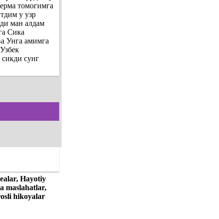
перма томогимга
тдим у узр
кди ман алдам
га Сика
ва Унга амимга
 Узбек
 сикди сунг
ealar, Hayotiy
ga maslahatlar,
osli hikoyalar