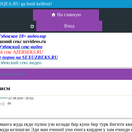
QEA.RU ga hush kelibsiz!
На главную
Вход
екское 18+ видеолар
шний секс uzvideos.ru
 Узбекский секс-видео
й секс AZERSEKS.RU
ое порно на SEXUZBEKS.RU
узбекский секс видео
xishalar bilan
кисм
0*****
(17.09.2019 / 20:32)
(0)
анга жуда екди пулни узи келади бир куни бир турк йигити ква
 жуда келишган Эди ман ечиниб уни енига кирдим у хам ечинди 