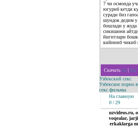
7 чи осмонда уч
югуриб кетди к
суради биз гап
шундок дедим у 
бошлади у жуда 
сикишини айтди
йигитлари бошка
кийиниб чикиб 
Скачать
txt
|
fb2
Узбекский секс
Узбекское порно 
секс фильмы
На главную
0 / 29
uzvideos.ru, 
voqealar, jarj
erkaklarga ma