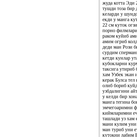
жуда котта Эди 
тушди тоза бир 
келарди у шунд
екди у манга к
22 см куток огз
порно филмлари
раком куйиб ами
амим огриб колд
деди ман Рози 
сурдим сперман
кетди кунлар ут
кубокларни кур
таксига утириб 
хам Узбек экан
керак Булса тел
олиб бориб куйд
узбдалигини айт
у келди бир хон
манга тегина б
эмчегоаримни ф
киймларимни еч
ташлади уз хам 
мани кулим уни 
ман туриб уни 
кутокни лабим Б