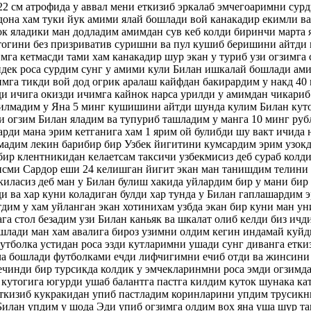
22 см атрофида у аввал мени еткизиб эркалаб эмчегоаримни сурди
дона хам туки йук амими ялай бошлади вой канакадир екимли в
ок яладики ман додладим амимдан сув кеб колди биринчи марта
утогини без призриватив суришни ва пул кушиб беришини айтди 
имга кетмасди тами хам канакадир шур экан у туриб узи огзимга
дек роса сурдим сунг у амими кули Билан ишкалай бошлади ами
мга тикди вой дод огрик аралаш кайфдан бакирардим у накд 40
и ичига окизди ичимга кайнок нарса урилди у амимдан чикариб
билмадим у Яна 5 минг кушишини айтди шунда кулим Билан кут
и огзим Билан яладим ва тупуриб ташладим у манга 10 минг руб
арди мана эрим кетганига хам 1 ярим ой булибди шу вакт ичида 
мадим лекин барибир бир Узбек йигитини кумсардим эрим узокд
бир клентникидан келаетсам таксичи узбекмисиз деб сураб колди
 исми Сардор еши 24 келишган йигит экан ман танишдим телини 
 киласиз деб ман у Билан булиш хакида уйлардим бир у мани бир
и ва хар куни коладиган булди хар тунда у Билан гаплашардим
дим у хам уйланган экан хотинихам узбда экан бир куни ман ун
ага стол безадим узи Билан каньяк ва шкалат олиб келди биз ичд
ошлади ман хам авалига бироз узимни олдим кегин индамай куйд
утболка устидан роса эзди кутларимни ушади сунг диванга етки
а бошлади футболками ечди лифчигимни ечиб отди ва жинсини
ечинди бир турсикда колдик у эмчекларинмни роса эмди огзимд
кутогига югурди ушаб балантга пастга килдим куток шунака ка
еткизиб кукракидан упиб пастладим коринларини упдим трусикн
илан упдим у шода Эди упиб огзимга олдим вох яна уша шур та