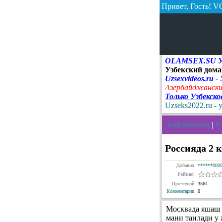
Привет, Гость!
VO
OLAMSEX.SU Узб
Узбекский дома
Uzsexvideos.ru -
Азербайджански
Только Узбекск
Uzseks2022.ru - 
Библиотека
|
Fo
Россияда 2 
Добавил:
******000
Рейтинг:
Прочтений:
3564
Комментарии
:
0
Москвада яшаш м
мани танлади у