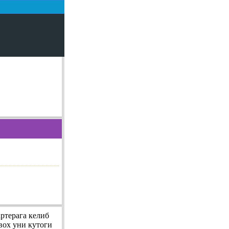
ртерага келиб
вох уни кутоги