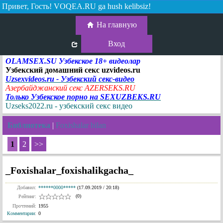
Привет, Гость!
VOQEA.RU ga hush kelibsiz!
На главную
Вход
OLAMSEX.SU Узбекское 18+ видеолар
Узбекский домашний секс uzvideos.ru
Uzsexvideos.ru - Узбекский секс-видео
Азербайджанский секс AZERSEKS.RU
Только Узбекское порно на SEXUZBEKS.RU
Uzseks2022.ru - узбекский секс видео
Библиотека
|
Foxishalar bilan
1
2
>>
_Foxishalar_foxishalikgacha_
Добавил:
******0000*****
(17.09.2019 / 20:18)
(0)
Рейтинг:
Прочтений:
1955
Комментарии
:
0