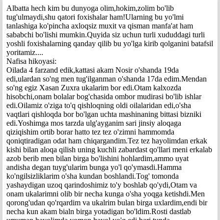
Albatta hech kim bu dunyoga olim,hokim,zolim bo'lib
tug'ulmaydi,shu qatori foxishalar ham!Ularning bu yo'lmi
tanlashiga ko'pincha axloqsiz muxit va qisman manfa'at ham
sababchi bo'lishi mumkin.Quyida siz uchun turli xududdagi turli
yoshli foxishalarning qanday qilib bu yo'lga kirib qolganini batafsil
yoritamiz....
Nafisa hikoyasi:
Oilada 4 farzand edik,kattasi akam Nosir o'shanda 19da
edi,ulardan so'ng men tug'ilganman o'shanda 17da edim.Mendan
so'ng egiz Xasan Zuxra ukalarim bor edi.Otam kalxozda
hisobchi,onam bolalar bog'chasida ombor mudirasi bo'lib ishlar
edi.Oilamiz o'ziga to'q qishloqning oldi oilalaridan edi,o'sha
vaqtlari qishloqda bor bo'lgan uchta mashinaning bittasi bizniki
edi.Yoshimga mos tarzda ulg'ayganim sari jinsiy aloqaga
qiziqishim ortib borar hatto tez tez o'zimni hammomda
qoniqtiradigan odat ham chiqargandim.Tez tez hayolimdan erkak
kishi bilan aloqa qilish uning kuchli zabardast qo'llari meni erkalab
azob berib men bilan birga bo'lishini hohlardim,ammo uyat
andisha degan tuyg'ularim bunga yo'l qo'ymasdi.Hamma
ko'ngilsizliklarim o'sha kundan boshlandi.Tog' tomonda
yashaydigan uzoq qarindoshimiz to'y boshlab qo'ydi,Otam va
onam ukalarimni olib bir necha kunga o'sha yoqga ketishdi.Men
qorong'udan qo'rqardim va ukalrim bulan birga uxlardim,endi bir
necha kun akam bialn birga yotadigan bo'ldim.Rosti dastlab