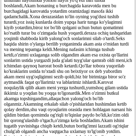
umuman hayolimda yomon hayol yo'q edi bari tunda
boshlandi,Akam honaning u burchagida karavotda men bu
burchagidagi karovatda yotardim oramizdagi masofa ikki
qadamchalik.Xona derazasidan to'lin oyning yog'dusi tushib
turardi,yoz issiq kunlarda doim yupqa harir tunga ko'ylagimni
kiyib yotardim,biroz tor bo'lib qolgani uchun butun qomatimni
ko'rsatib turar bu o'zimgada hush yoqardi.deraza ochiq tashqaridan
yoqimli shabboda kirib yalong'och sonlarimni silab o'tardi.Seks
haqida shirin o'ylarga berilib yotganimda akam asta o'rnidan turdi
va mening tepamga keldi.Mening nafasim ichimga tushub
ketdi,o'zimni uxlaganga solib olgandim akam esa oxista qo'llarini
sonlarim ustida yurgazdi juda g'alati tuyg'ular qamrab oldi meni,ich
ichimdan qaynoq harorat bosib ketardi.Qo'llar tobora yuqorilab
ko'kraklarim ustida to'xtadi shu on beixtiyor ox deb yubordim
akam meni uyg'oqligimni sezib qoldi,biz bir birimizga biror so'z
aytmasdik faqat qo'llarimiz va lablarimiz ishlardi.Karovat
noqulaylik qilib akam meni yerga tushurdi,yumshoq gilam ustida
ikkimiz u yoqdan bu yoqqa to'lgonardik.Men o'zimni butkul
akamga topshirgandim,allaqachon yalong'och bo'lib
olganmiz.Akamning erkalab silab o'pishlaridan hushimdan ketib
qolay derdim,shu vaqt oyoqlarim orasida men hohlagan narsani his
qildim birdan qornimda og'riqli to'lqinlar paydo bo'ldi,ko'zim oldi
bir qorong'ulashib o'tgach,o'zimga kela boshladim.Akam ishini
tugatib yuvinishga chiqib ketdi,butun borlig'imni lazzatli og'riqlar
chulg'ab olgandi ancha vaqtgacha uxlamay to'lg'onib yotdim.