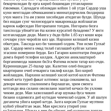
бекорчилидан бу ерга кириб бошимдан утганларини
ёзвомман. Саунадаги обломдан кейин 1 ой утди Сардор уша
куни ментладан обчикканимга миннатдорчилик билдириш
учун манга 1та ам узини хисобидан атидиган булди. Шунда
биз ишдан сунг чилонзордаги макаронкада жойлашган
карнок кафесидан Нигорапани топдик. Нигорапа бизга
тансполда уйнаётган ёш кизни курсатиб буладими? У янги
келганлардан диди. Манга у ёкди буйи 1.65 куз коши кора
сочлари узун чиройли киз эди. Нархини келишиб кизни
обкетдик. Таксида киз бн танишиб олдим. Уни исми Гулхаё
эди. Сардор менга омад тилаб гаплашиб куйган хатани
эгасини номерини берди. Биз Гагарин кинотеатри ёнидаги
домга бориб телефон килдик. Адресни аниклаштириб
борганимизда эшикни би3га Фатима исмли татар киз очди.
Куринишидан 25 ёшлар эди. Калитни олиб ёнидаги
квартирани очиб ичкарига таклиф килди. Биз кириб
жойлашдик. Нархини келишиб хисоб китоб килгач Фатима
чикиб кета туриб факат илтимос залда сикишмела, зал
девори менинг спалниимга бирлашган, эрим сменга
кетганди яна силани овозилани эшитиб кечаси бн ухломи
чикми деди. Ман хазиллашиб агар шунака буса чикин
бизани олдимизга диб кутидан чимчилаб олдим. У ай шалун
диганича уйига кириб кетди. Залга кирсам Гулхае музтвни
куйиб уйнаётган экан. Ман креслога утириб уни
ку3атардим. Шунда у мен бн уйнанг деб кулимдан тортди.