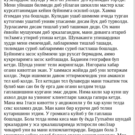
Мени уйнаши билмиди диб уйлаган шекилли мастер клас
курсатганимдан кейин буйнимга осилиб олди. Хамма
ёгимдан упа бошлади. Кулидан ушаб шимими ичида турган
кутогими ушатиб униям упасанми дисам йук диб турволди.
Зурласамчи дисам тишлаб узиб ташиман диди. Ох мани
ёввойи мушукчам диб эркалагандим, мани диванга итариб
ти3замга утириб упиша кетди. Шунаканги упишардики
худди мени емокчидай, лабларимми тишлаб ташади,
тилимдан суриб лабларимми суриб пастлаша бошлади.
Буйнимга засос куймокчи эди рухсат бермадим, аммо
кукреларимга засос кибташади. Баданим география буп
кетди. Шунда унинг тели жиринглади. Нигорапа хабар
огани кивотган экан. У хаммаси жойида диб уни хотиржам
килди. Эмди ишимизи давом эттирмокчидик уни амакиси
тел киб колди. Тел кетидан тел булаверди мани токатим ток
булиб ман сан бн бу ерга дам огани келдим телда
гаплашишини кургани эмас дидим. Нима кили хар куни шу
ахвол диди ва узининг клиентлари хакида гапира кетди.
Мана яна 1таси кивотти у андижонли у бн хар куни телда
секс киламиз диди. Ман кани бир куричи диб телни
кутаришини этдим. У громкига куйиб у бн гаплаша
бошлади. Бола телда нима киса ман бу ёкда Гулхаёни шундай
эркалардим у эса эркалашларимда эхтиросли ово3лар
чикариб уни ва мани илхомлантирарди. Бирдан бола 3