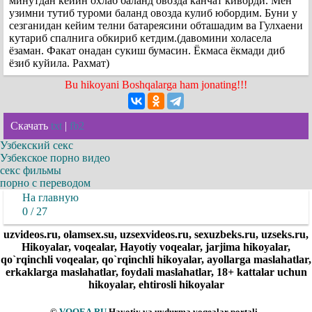
минутдан кейин охлаб баланд овозда канчат киворди. Мен
узимни тутиб туроми баланд овозда кулиб юбордим. Буни у
сезганидан кейим телни батареясини обташадим вa Гулхаени
кутариб спалнига обкириб кетдим.(давомини холасела
ёзаман. Факат онадан сукиш бумасин. Ёкмаса ёкмади диб
ёзиб куйила. Рахмат)
Bu hikoyani Boshqalarga ham jonating!!!
Скачать
txt
|
fb2
Узбекский секс
Узбекское порно видео
секс фильмы
порно с переводом
На главную
0 / 27
uzvideos.ru, olamsex.su, uzsexvideos.ru, sexuzbeks.ru, uzseks.ru,
Hikoyalar, voqealar, Hayotiy voqealar, jarjima hikoyalar,
qo`rqinchli voqealar, qo`rqinchli hikoyalar, ayollarga maslahatlar,
erkaklarga maslahatlar, foydali maslahatlar, 18+ kattalar uchun
hikoyalar, ehtirosli hikoyalar
©
VOQEA.RU
Hayotiy va uydurma voqealar portali .