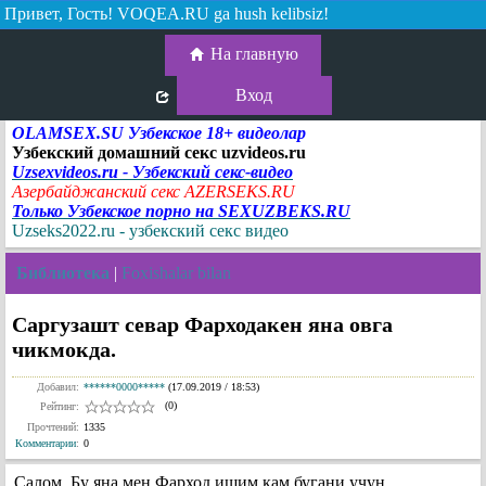
Привет, Гость!
VOQEA.RU ga hush kelibsiz!
На главную
Вход
OLAMSEX.SU Узбекское 18+ видеолар
Узбекский домашний секс uzvideos.ru
Uzsexvideos.ru - Узбекский секс-видео
Азербайджанский секс AZERSEKS.RU
Только Узбекское порно на SEXUZBEKS.RU
Uzseks2022.ru - узбекский секс видео
Библиотека
|
Foxishalar bilan
Саргузашт севар Фарходакен яна овга
чикмокда.
Добавил:
******0000*****
(17.09.2019 / 18:53)
(0)
Рейтинг:
Прочтений:
1335
Комментарии
:
0
Салом. Бу яна мен Фарход ишим кам бугани учун