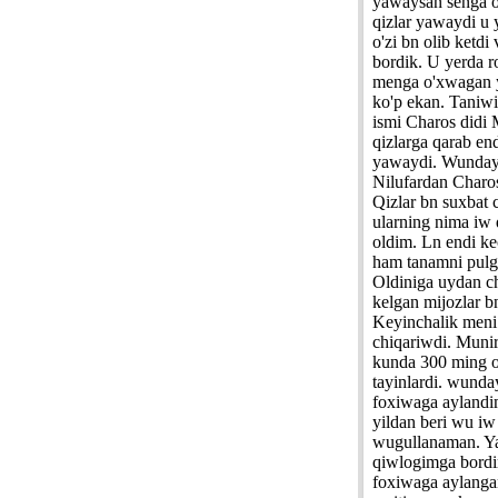
yawaysan senga 
qizlar yawaydi u 
o'zi bn olib ketdi
bordik. U yerda 
menga o'xwagan 
ko'p ekan. Taniwi
ismi Charos didi
qizlarga qarab end
yawaydi. Wunday 
Nilufardan Charo
Qizlar bn suxbat 
ularning nima iw q
oldim. Ln endi ke
ham tanamni pulga
Oldiniga uydan 
kelgan mijozlar b
Keyinchalik men
chiqariwdi. Munir
kunda 300 ming o
tayinlardi. wunday
foxiwaga ayland
yildan beri wu i
wugullanaman. Y
qiwlogimga bord
foxiwaga aylanga