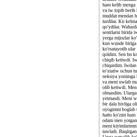
ham kelib menga
va iw topib berib 
muddat mendan ha
turdilar. Kn kel
qo'ydilar. Wahard
sentrlarni birida 
yerga mijozlar ko'
kun wunde biriga
ko'rsatayotib ular
qoldim. Sen bn k
chiqib ketiwdi. I
chiqardim. Iwdan 
to'xtatiw uchun t
neksiya yonimga k
va meni uwlab m
olib ketiwdi. Men
olmasdim. Ularg
yetmasdi. Meni w
bir dala hivliga o
oyogimni boglab 
hatto ko'zim ham 
odam men yotgan 
meni kiyimlarimn
tawladi. Baqirgan
Unga qarwilik ko