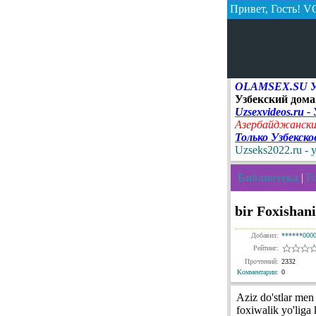
Привет, Гость!
VO
OLAMSEX.SU Узб
Узбекский дома
Uzsexvideos.ru -
Азербайджански
Только Узбекск
Uzseks2022.ru - 
Библиотека
|
Fo
bir Foxishani
Добавил:
******000
Рейтинг:
Прочтений:
2332
Комментарии
:
0
Aziz do'stlar men
foxiwalik yo'liga 