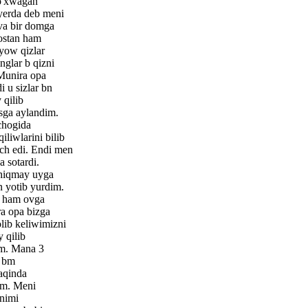
o'xwagan
yerda deb meni
 va bir domga
rostan ham
yow qizlar
nglar b qizni
 Munira opa
i u sizlar bn
qilib
sga aylandim.
chogida
iliwlarini bilib
ch edi. Endi men
 sotardi.
chiqmay uyga
n yotib yurdim.
i ham ovga
a opa bizga
lib keliwimizni
 qilib
im. Mana 3
w bm
aqinda
im. Meni
nimi