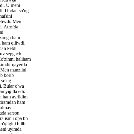
di. U meni
i. Undan so'ng
nafsini
etiwdi. Men
di. Atrofda
ni
zimga ham
 ham qiliwdi.
an ketdi.
suv sepgach
Ko'zimni haliham
imdir qayerda
. Men manzilni
ib borib
 so'ng
i. Bular o'wa
n yigitla edi.
n ham ayrildim.
tiramdan ham
erolmay
ada sarson
a ismli opa bn
'qligini bilib
meni uyimda