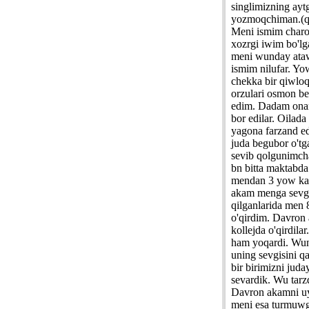
singlimizning ayt
yozmoqchiman.(q
Meni ismim charo
xozrgi iwim bo'lg
meni wunday ataw
ismim nilufar. Y
chekka bir qiwloq
orzulari osmon b
edim. Dadam on
bor edilar. Oilad
yagona farzand e
juda begubor o't
sevib qolgunimc
bn bitta maktabda
mendan 3 yow kat
akam menga sevgi
qilganlarida men 
o'qirdim. Davron
kollejda o'qirdila
ham yoqardi. Wu
uning sevgisini q
bir birimizni jud
sevardik. Wu tarzd
Davron akamni u
meni esa turmuwg