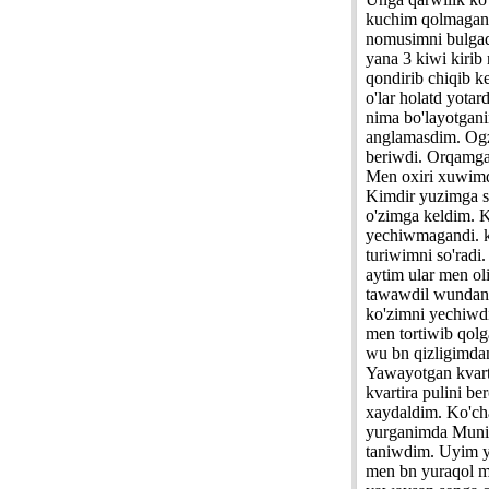
kuchim qolmagan
nomusimni bulgad
yana 3 kiwi kirib 
qondirib chiqib k
o'lar holatd yotar
nima bo'layotgani
anglamasdim. Og
beriwdi. Orqamga
Men oxiri xuwimd
Kimdir yuzimga 
o'zimga keldim. 
yechiwmagandi. k
turiwimni so'radi
aytim ular men ol
tawawdil wundan
ko'zimni yechiwd
men tortiwib qolga
wu bn qizligimda
Yawayotgan kvar
kvartira pulini b
xaydaldim. Ko'ch
yurganimda Munir
taniwdim. Uyim yo
men bn yuraqol 