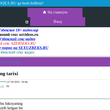
QEA.RU ga hush kelibsiz!
На главную
Вход
екское 18+ видеолар
шний секс uzvideos.ru
 Узбекский секс-видео
й секс AZERSEKS.RU
ое порно на SEXUZBEKS.RU
узбекский секс видео
xishalar bilan
ng tarixi
0*****
(17.09.2019 / 18:46)
(0)
 bu hikoyaning
kirib ketgan bir