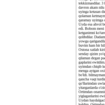
tekkizmasdilar. 3
davron akam nilu 
uyinga ketasan did
qolaman ketmaym
qaramay uyimga ob
Uyda esa ahvol b
edi. Bobom meni
ketganimni ko'tar
qolibdilar. Dadam
yowga qarigandil
buvim ham bir hil
Ostona xatlab ki
senday qizim yo'q
qilaman degan pa
gaplarini ewitdim
uyimdan chiqib ke
menga aytgan oxir
bo'ldi. bilmayma
qancha vaqt turd
qo'llarimdan uwl
yitarganlarda o'z
Ortimdan onamni
yiglaganlarini ew
Uydan haydalgac
keldim. Ortimdan