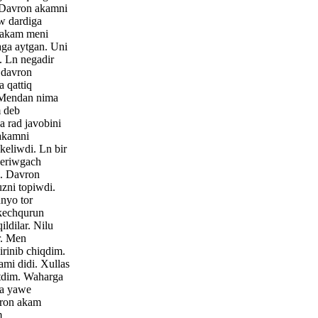
 Davron akamni
w dardiga
 akam meni
aga aytgan. Uni
i. Ln negadir
 davron
 qattiq
. Mendan nima
 deb
a rad javobini
akamni
keliwdi. Ln bir
veriwgach
. Davron
zni topiwdi.
nyo tor
 kechqurun
ldilar. Nilu
r. Men
rinib chiqdim.
ami didi. Xullas
etdim. Waharga
ida yawe
vron akam
m