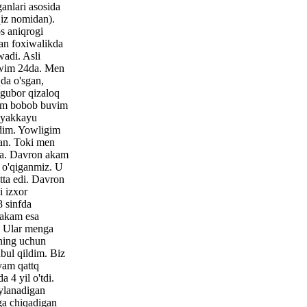
ganlari asosida
iz nomidan).
s aniqrogi
an foxiwalikda
adi. Asli
owim 24da. Men
da o'sgan,
egubor qizaloq
am bobob buvim
a yakkayu
dim. Yowligim
gan. Toki men
ha. Davron akam
 o'qiganmiz. U
ta edi. Davron
 izxor
8 sinfda
 akam esa
r. Ular menga
ning uchun
abul qildim. Biz
ayam qattq
a 4 yil o'tdi.
ylanadigan
a chiqadigan