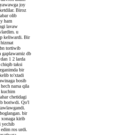
 yawawga joy
ketdilar. Biroz
bar olib
may ham
agi lavaw
iwlardim. u
p keliwardi. Bir
 hizmat
 bn tortiwib
n gaplawamiz db
wdan 1 2 larda
chiqib taksi
urganimda bir
elib to'xtadi
awinaga bosib
 hech narsa qila
a kuchim
ahar chetidagi
lib boriwdi. Qo'l
tawlawgandi.
boglangan. bir
xonaga kirib
i yechib
 edim ros urdi.
'rsatiwga