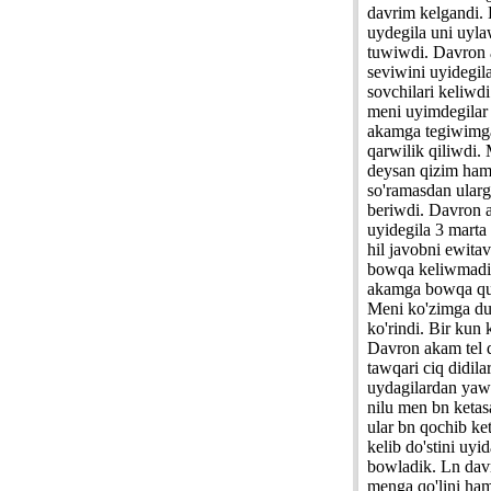
davrim kelgandi.
uydegila uni uyla
tuwiwdi. Davron
seviwini uyidegil
sovchilari keliwd
meni uyimdegilar
akamga tegiwimga
qarwilik qiliwdi
deysan qizim ham
so'ramasdan ularg
beriwdi. Davron 
uyidegila 3 marta 
hil javobni ewita
bowqa keliwmadi
akamga bowqa qu
Meni ko'zimga du
ko'rindi. Bir kun
Davron akam tel qi
tawqari ciq didila
uydagilardan yawi
nilu men bn ketas
ular bn qochib k
kelib do'stini uy
bowladik. Ln da
menga qo'lini ha