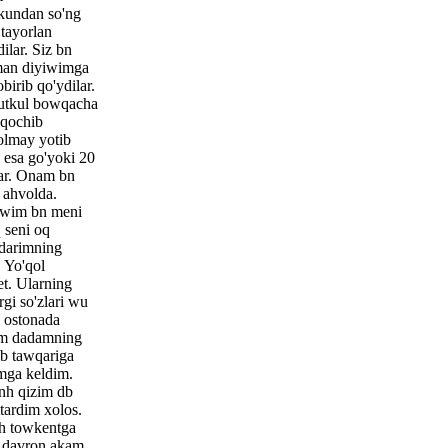
 kundan so'ng
tayorlan
ilar. Siz bn
an diyiwimga
irib qo'ydilar.
utkul bowqacha
 qochib
olmay yotib
 esa go'yoki 20
ar. Onam bn
 ahvolda.
riwim bn meni
 seni oq
darimning
. Yo'qol
t. Ularning
gi so'zlari wu
n ostonada
im dadamning
ab tawqariga
imga keldim.
nh qizim db
itardim xolos.
h towkentga
 davron akam