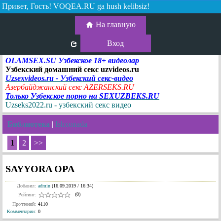
Привет, Гость!
VOQEA.RU ga hush kelibsiz!
На главную
Вход
OLAMSEX.SU Узбекское 18+ видеолар
Узбекский домашний секс uzvideos.ru
Uzsexvideos.ru - Узбекский секс-видео
Азербайджанский секс AZERSEKS.RU
Только Узбекское порно на SEXUZBEKS.RU
Uzseks2022.ru - узбекский секс видео
Библиотека
|
Ishxonada
1
2
>>
SAYYORA OPA
Добавил:
admin
(16.09.2019 / 16:34)
(0)
Рейтинг:
Прочтений:
4110
Комментарии
:
0