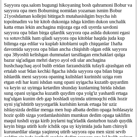
Sayyora opa.salom bugungi hikoyaning bosh qahramoni Bobur va
sayyora opa men Boburning nomidan yozaman ismim Bobur
21yoshdaman kollejni bitirgach mutahasisligim buycha ish
topolmadim va bir kitob dukoniga ishga kirdim dukon unchalik
katta emas lekin anchagina mijozga ega edi uyerda savdoni
sayyora opa bilan birga qilardik sayyora opa aslida dukonni egasi
va sotuvchilik ham qiladi sayyora opa kitoblar haqida juda kup
bilimga ega edilar va kuplab kitoblarni uqib chiqqanlar 1hafta
davomida sayyora opa bilan ancha chiqishib olgan edik sayyora
opa 38yoshli kelishgan dummalari tarsillagan emchaklari qulga
bazur sig'adigan mehri daryo ayol edi ular anchagina
hushchaqchaq ayol bulib eridan farzandsizlik tufayli ajrashgan edi
ertalab soat 9dan kechki 8gacha ishda sayyora opa bilan birga
ishlardik meni sayyora opaning kulishlari kurinishi uziga rom
etgan edi har kuni ishdan sung opani uyigacha kuzatib quyardim
va keyin uz uyimga ketardim shunday kunlarning birida ishdan
sung opani uyigacha kuzatib quydim opa yolg'iz yashardi ertaga
tug'ulgan kunim deb gap boshladi uyimda utirmoqchi edik hozir
uyni yig'ishtirib tayyorgarlik kurishim kerak ertaga bir uziz
ishlaysizda dedilar menga men hup albatta dedim opaga hohlasayiz
hozir qolib sizga yordamlashishim mumkun dedim opaga taklifim
maqul tushdi uyga kirib joylarni tug'irladik dasturhon tuzab quydik
keyin birga utirib kofe ichdik opa uy kiyimida juda ham chiroyli
kurunardilar ularga yaqinroq utirib sayyora opa men sizni sevib