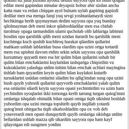
qoldim siz juda jozibali ayolsiz dedim sayyora opa lol bulib qolgan
edilar meni gapimdan nimalar deyapsiz bobur ahir sizdan ancha
katta man va erdan chiqqan ayol bulsam uylab gapiring gapizdi
dedilar men esa menga farqi yuq sevgi yoshtanlamaydi sizni
hechkimga berib quymayman dedim sayyora opa yuq bunday
qilolmayman deb meni inkor qilaboshladilar men esa chidab
turolmay opaga tarmashdim ularni qucholab olib lablariga labimni
bosdim opa qarshilik qilib meni uzidan itarardi bu qarshilik meni
kuchimga kuch qushib kuchliroq harakat qilardim qullarini
mahkam ushlab lablaridan busa olardim opa uzini ortga tortardi
mem esa upishni davom etdim sekin sekin sayyora opa qarshilik
kurzatmay quyardi men esa bir qulim bilan qullarini ushab bir
qulim bilan emchaklarini kuylaridan tashqariga chiqordim va
kukraklarini yalashga utdim tishim bilan emchak uchlari mayingina
tishlab ham quyardim keyin qulim bilan kuylakni kutarib
tursuklarini ustidan omlarini siladim bu qilig'imdan sung opa uzini
bush quyib yubordi qullarini quyvorib emchaklarini yalab qulim
esa omlarini silardi keyin sayyora opani yechintirdim va uzim ham
yechindim oyoqlarini ikki tomonga kerib tarrang turgan qutog'imni
omlariga ishqalab ohistalik bilan opani omiga tiqib sikishni boshlab
yubordim opa uzini menga topshirib quyib inqillab yotardi
qutog'imni ohirgacha tiqib sikaboshladim opa ox voh deb
yotaverardi men opani dunqaytirib quyib omlariga sikishga utdim
bellaridan ushlab mazza qib sikardim sayyora opa ham kayf
qilayotgan edi sungmen yotdim