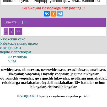
murdani bu yerdan uzoqroqqa gumdon qiliw kerak. Bahrom aka
Bu hikoyani Boshqalarga ham jonating!!!
Скачать
txt
|
fb2
1
2
>>
Узбекский секс
Узбекское порно видео
секс фильмы
порно с переводом
На главную
0 / 36
uzvideos.ru, olamsex.su, uzsexvideos.ru, sexuzbeks.ru, uzseks.ru,
Hikoyalar, voqealar, Hayotiy voqealar, jarjima hikoyalar,
qo`rqinchli voqealar, qo`rqinchli hikoyalar, ayollarga maslahatlar,
erkaklarga maslahatlar, foydali maslahatlar, 18+ kattalar uchun
hikoyalar, ehtirosli hikoyalar
©
VOQEA.RU
Hayotiy va uydurma voqealar portali .