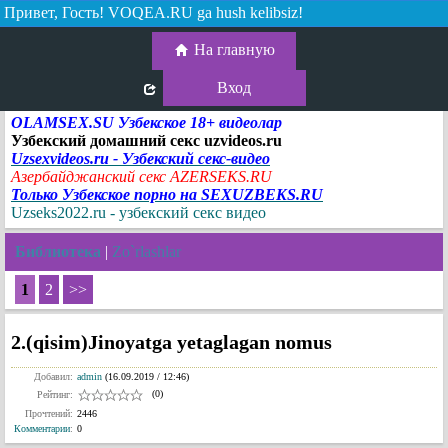
Привет, Гость!
VOQEA.RU ga hush kelibsiz!
На главную
Вход
OLAMSEX.SU Узбекское 18+ видеолар
Узбекский домашний секс uzvideos.ru
Uzsexvideos.ru - Узбекский секс-видео
Азербайджанский секс AZERSEKS.RU
Только Узбекское порно на SEXUZBEKS.RU
Uzseks2022.ru - узбекский секс видео
Библиотека
|
Zo`rlashlar
1
2
>>
2.(qisim)Jinoyatga yetaglagan nomus
Добавил:
admin
(16.09.2019 / 12:46)
(0)
Рейтинг:
Прочтений:
2446
Комментарии
:
0