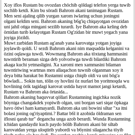
Xoy iflos Rustam bu ovozdan chöchib qöldagi telefon yerga tuwib
sochlib ketdi. Kim bu söradi Bahrom akani tanimagan Rustam.
Men seni ajaling qilib yurgan xarom iwlaring uchun joningni
olgani keldim seni. Bahrom akaning b6g'iq chiqayotgan ovozidan
uni jahil otiga mingani sezilib turardi. Iye Bahrom aka keling deb
örnidan turib kelayotgan Rustam Og'zidan bir muwt yegach yana
joyiga jözildi.
Muwt zarbidan Rustam ag'anab yana karovatga yotgan joyiga
joylawib qoldi. U sezdi Bahrom akani nim maqsadda kelganini va
özini oqlawga tuwdi. Wowmang Bahrom aka töxtang hammasini
tuwntirib beraman sizga deb yolvoriwga tuwdi bilardiki Bahrom
akaga kuchi yetmasligini. Xa xaromi men xammasini bilaman
tuwntiriwing wartmas men allaqachon tuwnib olganman xoy it
deya bitta harakat bn Rustamni ustga chiqib oldi va uni bög'a
b6wladi... Sokin tun, tölin oy hovlini öz nurlari bn yoritmoqda wu
hovlining örik tagidagi karovat ustida hayot mamot jangi ketardi,
Rustam va Bahrom aka örtasida...
Bahrom akaning baquvvat qöllari Rustamning ingichka nozik
böyniga changakdek yopiwib olgan, uni borgan sari siqar öpkaga
havo ötiwi ham kamayardi. Bahrom aka uni bowini siltar "xa itni
bolasi joning og'riyaptimi.? Battar b6l it azobida öldraman sen
iflosni qarab tur" degancha unga azob berardi. Wunda Rustamning
ichidan qandaydir kuch paydo bölib Bahrom akani bir siltab
karovatdan yerga uloqtirib yubordi va b6ynini silagancha töyib