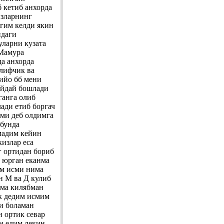
 кетиб анхорда
изларнинг
агим келди якин
идаги
уларни кузата
 Мамура
а анхорда
лифчик ва
лийо бб мени
айдай бошлади
ганга олиб
ади етиб боргач
зми деб олдимга
 бунда
лмадим кейин
излар еса
 ортидан бориб
 юрган еканма
им исми нима
н М ва Д кулиб
има килябман
ик дедим исмим
и боламан
 ортик севар
н едим лекин