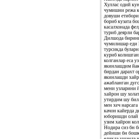
Хуллас одий ку
чумишни режа к
довуши етибори
бориб кузата б
касалхонада фел
туриб деярли ба
Дилшода бирини
чумилишар еди 
турсикда буларн
куриб колишган
колганлар еса 
якинлашдим йак
бирдан дарахт о
якинлашди хайр
ажабланган дуго
мени узларини 
хайрон шу хола
утирдим шу бил
мен хеч нарсаг
качон кайерда д
юборишди олай 
узим хайрон ко
Нодира сиз бн 
дейиши бн бошк
едикда ушанда 