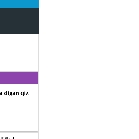
za digan qiz
пилган.