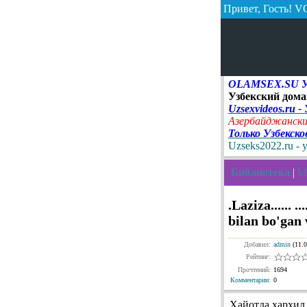
Привет, Гость!
VO
OLAMSEX.SU Узб
Узбекский дома
Uzsexvideos.ru -
Азербайджански
Только Узбекск
Uzseks2022.ru - 
Библиотека
|
Ma
.Laziza...... 
bilan bo'gan
Добавил:
admin
(11.0
Рейтинг:
Прочтений:
1694
Комментарии
:
0
Хайотда хархил 