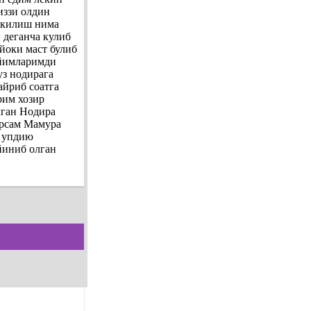
иззи олдин
а килиш нима
 деганча кулиб
йоки маст булиб
ийимларимди
уз нодирага
айриб соатга
рим хозир
лган Нодира
урсам Мамура
р упдию
йиниб олган