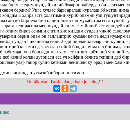
сида билмас едим шундай килиб буларни кайердан биласиз мен с
 савол бердим? Унга хуллас бари аралаш куралаш бб кетди ним
 койдим Нодира аста холатимни куриб опамни узи тушунтиради
им гангиб бирнеча йил олдин йокотган мухабатим есга тушиб гу
а карата кечирасила мен шундай килмасам йониб кетаман деб к
га отдим бироз озимни енгил хис килдим сувдан чикиб саволом
умеризи берин опам бн гаплаштриб куяман кечга деди нумерми 
олибди уйдан чиканимда енди 2 еди бирдан кизлар яни кушнила
иштириб келамиз дея куздан гойиб болди шу махал йонимда ко
б лабимдан упа бошлади мен хам аста атвет кайтариб упишиб т
е деб келиб колди дугонаси еса ул кайфни белига тепдин деб би
ошлади улар тайор булиб кетикми дейишди бу оради мен хам ки
 Админ тасдикдан утказиб юборин илтимор
Bu hikoyani Boshqalarga ham jonating!!!
видео