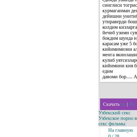
синглиси тогри
курмаганман дея
дейишни унитиб
утираверди бош
колдим кизларг
йечиб узимн сув
бокдим шунда н
карасам уже 5 б
кийимимизни ал
менга якинлаши
кулиб уятсизлар
кийимини кия б
едим
давоми бор.....
Скачать
txt
|
fb2
Узбекский секс
Узбекское порно 
секс фильмы
На главную
0 / 28