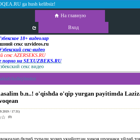
QEA.RU ga hush kelibsiz!
На главную
Вход
екское 18+ видеолар
шний секс uzvideos.ru
 Узбекский секс-видео
й секс AZERSEKS.RU
ое порно на SEXUZBEKS.RU
узбекский секс видео
ktab/kollej/insitut
....asalim b.n..! o'qishda o'qip yurgan payitimda Lazi
 voqean
9.2019 / 17:31)
(0)
вокеалар булиб туради хозир укийотган хикоя шунчаки уйлаб то