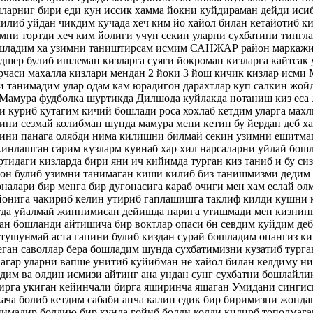
нларниг бири еди кун иссик хамма йокни куйдираман дейди исиб
илиб уйдан чикдим кучада хеч ким йо хайол билан кетайотиб к
мни тортди хеч ким йолиги учун секин уларни сухбатини тингл
ошладим ха узимни таништирсам исмим САНЖАР район маркаж
дшер булиб ишлеман кизларга суяги йокроман кизларга кайтсак 
рчаси махалла кизлари мендан 2 йоки 3 йош кичик кизлар исми
 танимадим улар одам кам юрадигон дарахтлар куп салкин жойд
Мамура фудболка шуртикда Дилшода куйлакда нотаниш киз еса 
и куриб кутагим кичий бошлади роса хохлаб кетдим уларга мах
ини сезмай колибман шунда мамура мени кетин бу йердан деб х
узини панага олябди нима килишни билмай секин узимни ешитма
инлашган сарим кузларм кувнаб хар хил нарсаларни уйлай бошл
ртидаги кизларда бири яни ич кийимда турган киз таниб и бу си
он булиб узимни танимаган киши килиб биз танишмизми дедим
налари бир менга бир дугонасига караб очиги мен хам еслай о
йонига чакириб келин утириб гаплашишга таклиф килди кушни к
тда уйалмай жиннимисан дейишда нарига утишмади мен кизнинг
ан бошланди айтишича бир воктлар опаси бн севдим куйдим деб
а тушунмай аста гапини булиб киздан сурай бошладим опангиз к
еган саволлар бера бошладим шунда сухбатимизни кузатиб турга
агар уларни вапше унитиб куйибман не хайол билан келдиму н
лдим ва олдин исмизи айтинг ана ундан сунг сухбатни бошлайл
бирга укиган кейинчали бирга яширинча яшаган Умидани сингис
ача болиб кетдим сабаби анча калин едик бир биримизни жондан
нимадир болдию бир кунда гойиб болди колди кидирб тополмага