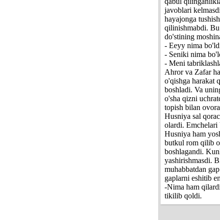
qabul qilinganlikl
javoblari kelmasd
hayajonga tushish
qilinishmabdi. Bu 
do'stining moshina
- Eeyy nima bo'ld
- Seniki nima bo'l
- Meni tabrikla
Ahror va Zafar ham
o'qishga harakat 
boshladi. Va unin
o'sha qizni uchra
topish bilan ovora
Husniya sal qorac
olardi. Emchelari 
Husniya ham yosh b
butkul rom qilib o
boshlagandi. Kunla
yashirishmasdi. Bi
muhabbatdan gap c
gaplarni eshitib e
-Nima ham qilardi
tikilib qoldi.