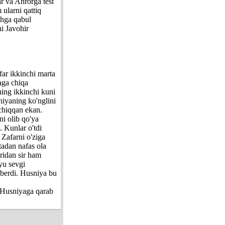
ar va Ahrorga test
ularni qattiq
shga qabul
ni Javohir
far ikkinchi marta
aga chiqa
ning ikkinchi kuni
niyaning ko'nglini
 chiqqan ekan.
ni olib qo'ya
. Kunlar o'tdi
 Zafarni o'ziga
tadan nafas ola
aridan sir ham
iyu sevgi
 berdi. Husniya bu
a Husniyaga qarab