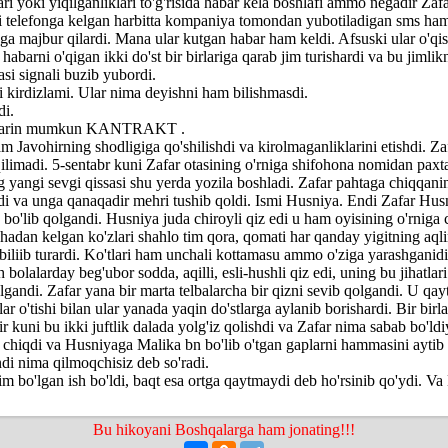
ari yoki yiqilganliklari to'g'risida habar kela boshlafi ammo negadir Zaf
i telefonga kelgan harbitta kompaniya tomondan yubotiladigan sms ham 
ga majbur qilardi. Mana ular kutgan habar ham keldi. Afsuski ular o'qi
habarni o'qigan ikki do'st bir birlariga qarab jim turishardi va bu jimlik
si signali buzib yubordi.
i kirdizlami. Ular nima deyishni ham bilishmasdi.
di.
shlarin mumkun KANTRAKT .
 Javohirning shodligiga qo'shilishdi va kirolmaganliklarini etishdi. Za
qilimadi. 5-sentabr kuni Zafar otasining o'rniga shifohona nomidan paxt
g yangi sevgi qissasi shu yerda yozila boshladi. Zafar pahtaga chiqqani
tdi va unga qanaqadir mehri tushib qoldi. Ismi Husniya. Endi Zafar Hus
 bo'lib qolgandi. Husniya juda chiroyli qiz edi u ham oyisining o'rniga
hadan kelgan ko'zlari shahlo tim qora, qomati har qanday yigitning aqli
biliib turardi. Ko'tlari ham unchali kottamasu ammo o'ziga yarashganidi
olalarday beg'ubor sodda, aqilli, esli-hushli qiz edi, uning bu jihatlari
lgandi. Zafar yana bir marta telbalarcha bir qizni sevib qolgandi. U qay
r o'tishi bilan ular yanada yaqin do'stlarga aylanib borishardi. Bir birl
r kuni bu ikki juftlik dalada yolg'iz qolishdi va Zafar nima sabab bo'ld
hiqdi va Husniyaga Malika bn bo'lib o'tgan gaplarni hammasini aytib
ndi nima qilmoqchisiz deb so'radi.
m bo'lgan ish bo'ldi, baqt esa ortga qaytmaydi deb ho'rsinib qo'ydi. V
Bu hikoyani Boshqalarga ham jonating!!!