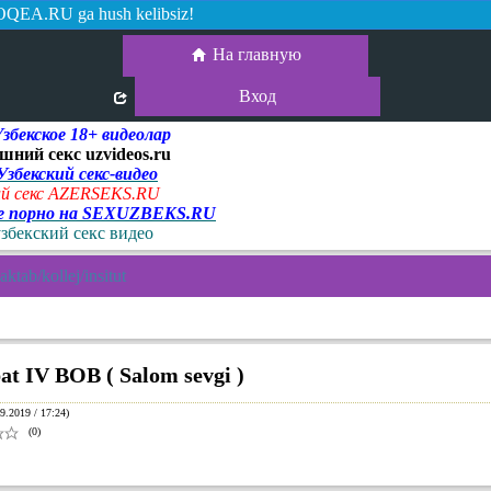
QEA.RU ga hush kelibsiz!
На главную
Вход
екское 18+ видеолар
шний секс uzvideos.ru
 Узбекский секс-видео
й секс AZERSEKS.RU
ое порно на SEXUZBEKS.RU
узбекский секс видео
ktab/kollej/insitut
t IV BOB ( Salom sevgi )
9.2019 / 17:24)
(0)