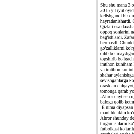
Shu shu mana 3 oy
2015 yil iyul oyid
kelishgandi bir du
hayratlanishardi. 
Qizlari esa daxsh
oppoq sonlarini n
bag'ishlardi. Zafa
bermasdi. Chunki b
go'zalliklarni ko'
qilib bo'lmaydigan
topshirib bo'lgach
imtihon kuniham k
va imtihon kunini
shahar aylanishga
sevishganlarga ko'
orasidan chiqayot
tomonga qarab yo'l
-Ahror qayt sen u
baloga qolib ketma
-E nima diyapsan
mani hichkim ko'r
Ahror shunday deb 
turgan ishlarni ko
futbolkasi ko'tari