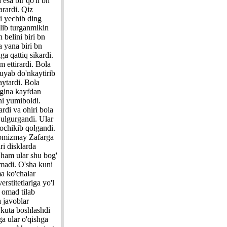
esa bir qo'li bn
arardi. Qiz
i yechib ding
'lib turganmikin
 belini biri bn
a yana biri bn
a qattiq sikardi.
 ettirardi. Bola
suyab do'nkaytirib
 aytardi. Bola
irgina kayfdan
ni yumiboldi.
ardi va ohiri bola
 ulgurgandi. Ular
 ochikib qolgandi.
 tomizmay Zafarga
ri disklarda
 ham ular shu bog'
madi. O'sha kuni
a ko'chalar
erstitetlariga yo'l
a omad tilab
a javoblar
 kuta boshlashdi
ga ular o'qishga