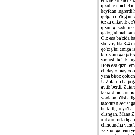
emchelari ancha ko
qizning emchelarin
kayfdan ingrardi 
qotgan qo'tog'ini
tezga enkayib qo't
qizning boshini o'
qo'tog'ni mahkam 
Qiz esa ba'zida h
shu zayilda 3-4 m
qo'tog'ini amiga is
biroz amiga qo'tog
sarhush bo'lib tu
Bola esa qizni emc
chiday olmay oohh
yana biroz qolucho
U Zafarri chaqirg
aytib berdi. Zafar
ko'rardimu ammo j
yonidan o'tishadi
tasodifan secishg
berkitilgan yo'llar
olishgan. Mana Zaf
imtxon bo'ladigan 
chiqquncha vaqt b
va shunga ham yeti