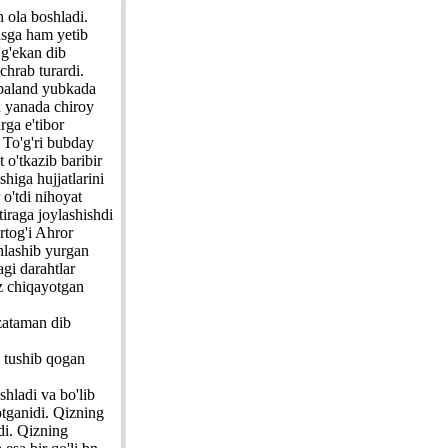
 ola boshladi.
kusga ham yetib
'g'ekan dib
chrab turardi.
h baland yubkada
a yanada chiroy
rga e'tibor
. To'g'ri bubday
 o'tkazib baribir
shiga hujjatlarini
 o'tdi nihoyat
iraga joylashishdi
rtog'i Ahror
shlashib yurgan
agi darahtlar
oz chiqayotgan
zataman dib
 tushib qogan
shladi va bo'lib
yotganidi. Qizning
edi. Qizning