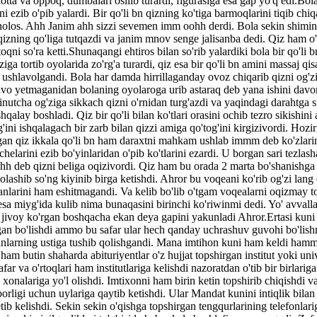
tta va oppoq, dumbalari osilib turardi, figurasiga esa gap yo'q edi.Bola 
i ezib o'pib yalardi. Bir qo'li bn qizning ko'tiga barmoqlarini tiqib chiq
holos. Ahh Janim ahh sizzi sevemen imm oohh derdi. Bola sekin shimin
 qizning qo'liga tutqazdi va janim mnov senge jalisanba dedi. Qiz ham o
oqni so'ra ketti.Shunaqangi ehtiros bilan so'rib yalardiki bola bir qo'li bn
ziga tortib oyolarida zo'rg'a turardi, qiz esa bir qo'li bn amini massaj qis
ushlavolgandi. Bola har damda hirrillaganday ovoz chiqarib qizni og'zig
avo yetmaganidan bolaning oyolaroga urib astaraq deb yana ishini davom
inutcha og'ziga sikkach qizni o'rnidan turg'azdi va yaqindagi darahtga 
hqalay boshladi. Qiz bir qo'li bilan ko'tlari orasini ochib tezro sikishini
'ini ishqalagach bir zarb bilan qizzi amiga qo'tog'ini kirgizivordi. Hoz
rgan qiz ikkala qo'li bn ham daraxtni mahkam ushlab immm deb ko'zlari
helarini ezib bo'yinlaridan o'pib ko'tlarini ezardi. U borgan sari tezlash
h deb qizni beliga oqizivordi. Qiz ham bu orada 2 marta bo'shanishga
lashib so'ng kiyinib birga ketishdi. Ahror bu voqeani ko'rib og'zi lang
anlarini ham eshitmagandi. Va kelib bo'lib o'tgam voqealarni oqizmay
esa miyg'ida kulib nima bunaqasini birinchi ko'riwinmi dedi. Yo' avvalla
ivoy ko'rgan boshqacha ekan deya gapini yakunladi Ahror.Ertasi kuni
gan bo'lishdi ammo bu safar ular hech qanday uchrashuv guvohi bo'lish
anlarning ustiga tushib qolishgandi. Mana imtihon kuni ham keldi hamm
 ham butin shaharda abituriyentlar o'z hujjat topshirgan institut yoki univ
ar va o'rtoqlari ham institutlariga kelishdi nazoratdan o'tib bir birlarig
xonalariga yo'l olishdi. Imtixonni ham birin ketin topshirib chiqishdi v
orligi uchun uylariga qaytib ketishdi. Ular Mandat kunini intiqlik bilan
b kelishdi. Sekin sekin o'qishga topshirgan tengqurlarining telefonlari