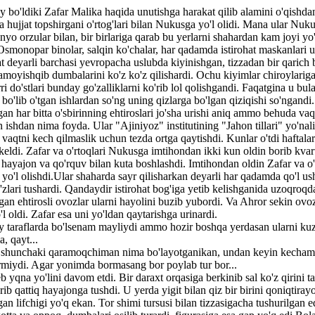
 bo'ldiki Zafar Malika haqida unutishga harakat qilib alamini o'qishdan
a hujjat topshirgani o'rtog'lari bilan Nukusga yo'l olidi. Mana ular Nu
nyo orzular bilan, bir birlariga qarab bu yerlarni shahardan kam joyi yo
Osmonopar binolar, salqin ko'chalar, har qadamda istirohat maskanlari u
at deyarli barchasi yevropacha uslubda kiyinishgan, tizzadan bir qaric
amoyishqib dumbalarini ko'z ko'z qilishardi. Ochu kiyimlar chiroylarig
rri do'stlari bunday go'zalliklarni ko'rib lol qolishgandi. Faqatgina u bula
o'lib o'tgan ishlardan so'ng uning qizlarga bo'lgan qiziqishi so'ngandi
rgan har bitta o'sbirinning ehtiroslari jo'sha urishi aniq ammo behuda vaqt
 ishdan nima foyda. Ular "Ajiniyoz" institutining "Jahon tillari" yo'nali
 vaqtni kech qilmaslik uchun tezda ortga qaytishdi. Kunlar o'tdi haftalar
eldi. Zafar va o'rtoqlari Nukusga imtihondan ikki kun oldin borib kvart
 hayajon va qo'rquv bilan kuta boshlashdi. Imtihondan oldin Zafar va o'
 yo'l olishdi.Ular shaharda sayr qilisharkan deyarli har qadamda qo'l u
zlari tushardi. Qandaydir istirohat bog'iga yetib kelishganida uzoqroqd
gan ehtirosli ovozlar ularni hayolini buzib yubordi. Va Ahror sekin ov
 oldi. Zafar esa uni yo'ldan qaytarishga urinardi.
y taraflarda bo'lsenam mayliydi ammo hozir boshqa yerdasan ularni ku
, qayt...
 shunchaki qaramoqchiman nima bo'layotganikan, undan keyin kecham
miydi. Agar yonimda bormasang bor poylab tur bor...
yqna yo'lini davom etdi. Bir daraxt orqasiga berkinib sal ko'z qirini ta
'rib qattiq hayajonga tushdi. U yerda yigit bilan qiz bir birini qoniqtira
lgan lifchigi yo'q ekan. Tor shimi tursusi bilan tizzasigacha tushurilgan 