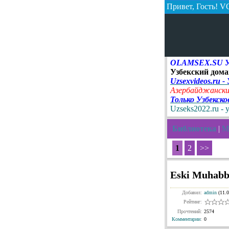
Привет, Гость!
VO
OLAMSEX.SU Узб
Узбекский дома
Uzsexvideos.ru -
Азербайджански
Только Узбекск
Uzseks2022.ru - 
Библиотека
|
Ma
1
2
>>
Eski Muhabba
Добавил:
admin
(11.0
Рейтинг:
Прочтений:
2574
Комментарии
:
0