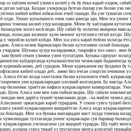
Бир оз хаёлим кочиб узимга келиб у ёк бу ёкка караб олдим, сабаб
 деган хаёлда. Биздан узокрокда булган ёшлар узи билан узи ов
сигини кийиб кейин юбкасини ечиб ташади. Ва узи тушаган соч
б олди. Унинг купальниги очик хаво рангда эди. Мен эса унинг 
рини томоша килиб узур килардим. Мени бу хаёлларим кутогим
 баландлик хосил килганди. Шу сабаб бу холатни яшириш максад
имда, нохосдан кизнинг кули менинг кутогимга тегиб кетди. Шу
а у чиройли кулиб куйди. Мен эса унга караб ёнбош холатда ёт
рдим. Алиса нозик бармоклари билан кутогимни силай бошлади. 
 учардим. Шунака хузур килардимки, таърифга тил ожиз . мен б
хам булиб секин узимни узим тухтатдим. Бунака сархушт холат
данингни куйдирганда купальнигингни чизиклари баданингда х
н куркмайсанми, деб сурадим. Мени куркканим шу булдики бу 
офтасини кийиб олади деб.. аммо биз ичган спиртли ичимлик у
. Алиса ётган холда охисталик билан купалниги ечиб, кукракла
кузларимни уни кукракларидан ололмай колгандим. Бу вактда Ал
нар билинмас ураётган нафаси кукракларини кимирлатарди. Уни
нди. Буни Алиса хам мен хам пайкагандик. Шу сабали намланг
ганидан мен дарёга тушиб чумиламан деди. –ха майли чумил де
Алисанинг оркасидан караб турардим. У секин сувга тушиб бит
алига уялиб кукракларини яшираётган Алиса энди кукракларин
ла бошлади. Мен эса бунака манзарадан маст холда томоша кил
а чумилишдан тухтаганда унинг кукраклари сув баравар баландл
г кукракларини учгинасини сув яшириб турарди. Шу пайт менга
рдию, кулини сувга тикиб уз трусигини менга курсатиб тиржай