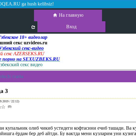
QEA.RU ga hush kelibsiz!
На главную
Вход
екское 18+ видеолар
шний секс uzvideos.ru
 Узбекский секс-видео
й секс AZERSEKS.RU
ое порно на SEXUZBEKS.RU
узбекский секс видео
rinchi marta
а 3
9.2019 / 22:12)
(0)
ан купальник олиб чикиб устидеги кофтасини ечиб ташади. Ва к
ийишга ёрдам бер деб айтди. Бу вактда мени кузларим уни кузиг