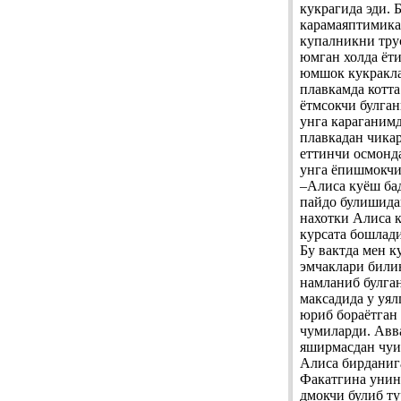
кукрагида эди. 
карамаяптимикан
купалникни тру
юмган холда ёти
юмшок кукракла
плавкамда котта
ётмсокчи булган
унга караганимд
плавкадан чика
еттинчи осмонда
унга ёпишмокчи 
–Алиса куёш ба
пайдо булишида
нахотки Алиса к
курсата бошлади
Бу вактда мен 
эмчаклари били
намланиб булга
максадида у уял
юриб бораётган 
чумиларди. Авв
яширмасдан чуи
Алиса бирданиг
Факатгина унин
дмокчи булиб ту