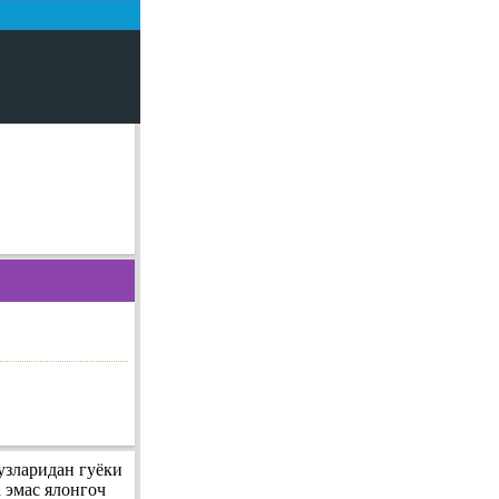
узларидан гуёки
а эмас ялонгоч