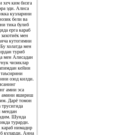
и хеч ким бизга
ора эди. Алиса
икка кузларини
нозик бели ва
ни тика булиб
ида ерга караб
 захотиёк мен
ганча кутогимни
Бу холатда мен
ирдан туриб
да мен Алисадан
унук чизиклар
гапимдан кейин
з таъсирини
рини озод килди.
исанинг
нг амии эса
ан амини яшириш
дим. Дарё томон
а трусигида
и мендан
ардим. Шунда
икда турарди.
 караб нимадир
иб куларди. Анна