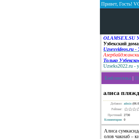
Привет, Гость!
VO
OLAMSEX.SU Узб
Узбекский дома
Uzsexvideos.ru -
Азербайджански
Только Узбекск
Uzseks2022.ru - 
Библиотека
|
Bi
алиса пляжд
Добавил:
admin
(06.0
Рейтинг:
Прочтений:
2730
Комментарии
:
0
Алиса сумкасид
олов чакнаб – к