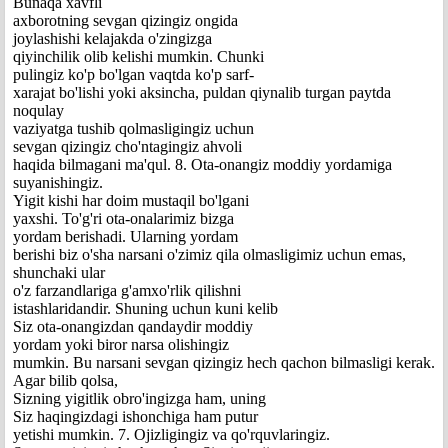
Bunaqa xavfli
axborotning sevgan qizingiz ongida
joylashishi kelajakda o'zingizga
qiyinchilik olib kelishi mumkin. Chunki
pulingiz ko'p bo'lgan vaqtda ko'p sarf-
xarajat bo'lishi yoki aksincha, puldan qiynalib turgan paytda
noqulay
vaziyatga tushib qolmasligingiz uchun
sevgan qizingiz cho'ntagingiz ahvoli
haqida bilmagani ma'qul. 8. Ota-onangiz moddiy yordamiga
suyanishingiz.
Yigit kishi har doim mustaqil bo'lgani
yaxshi. To'g'ri ota-onalarimiz bizga
yordam berishadi. Ularning yordam
berishi biz o'sha narsani o'zimiz qila olmasligimiz uchun emas,
shunchaki ular
o'z farzandlariga g'amxo'rlik qilishni
istashlaridandir. Shuning uchun kuni kelib
Siz ota-onangizdan qandaydir moddiy
yordam yoki biror narsa olishingiz
mumkin. Bu narsani sevgan qizingiz hech qachon bilmasligi kerak.
Agar bilib qolsa,
Sizning yigitlik obro'ingizga ham, uning
Siz haqingizdagi ishonchiga ham putur
yetishi mumkin. 7. Ojizligingiz va qo'rquvlaringiz.