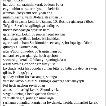
sevgan qizidan
har doim sir saqlashi kerak bo'lgan 10 ta
eng muhim narsalar ro'yxatini keltirib
o'taman. Ro'yxatni oddiydan eng
muhimigacha, ya'ni10-darajali sirdan 1-
darajali sirgacha keltirib o'taman: 10. Boshqa qizlarga e'tibor.
To'g'ri, Siz o'z sevgilingizga sodiqsiz,
undan boshqasiga qayrilib ham
qaramaysiz. Lekin bu gaplar faqat sevgan
qizingizga aytiladi, holos. Birinchidan,
agar rostdan ham Siz kimnidir sevsangiz, boshqasiga e'tibor
qilmaysiz. Ikkinchidan,
agar e'tibor qilgudek bo'lsangiz ham bu
narsani sevgan qizingiz hech qachon
sezmasligi kerak. U bilan yurganingizda u
o'zini Sizning e'tiboringiz tufayli shu
ko'chada yoki hiyobonda yurgan bitta-yu bitta qiz deb tasavvur
qilsin. Bilib qo'ying,
qanday e'tibor ko'rsatsangiz, shunga
yarasha javob olasiz! 9. Pulingiz qayerga sarflanayapti.
Pul hech qachon sevgi bilan
aralashtirilmasligi kerak. Shunday ekan,
sevgan qizingiz hech qachon Sizning
xarajatlaringiz, pulingiz nimalarga
sarflanayotganligi, xarajat va foydangiz haqida bilmasligi kerak.