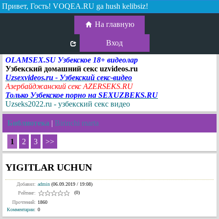
Привет, Гость!
VOQEA.RU ga hush kelibsiz!
На главную
Вход
OLAMSEX.SU Узбекское 18+ видеолар
Узбекский домашний секс uzvideos.ru
Uzsexvideos.ru - Узбекский секс-видео
Азербайджанский секс AZERSEKS.RU
Только Узбекское порно на SEXUZBEKS.RU
Uzseks2022.ru - узбекский секс видео
Библиотека
|
Birinchi marta
1
2
3
>>
YIGITLAR UCHUN
Добавил:
admin
(06.09.2019 / 19:08)
(0)
Рейтинг:
Прочтений:
1860
Комментарии
:
0