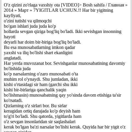
O'z qizini zo'rlaga vaxshiy ota [VIDEO]> Bosh sahifa / Главная »
2014 » Март » 7YIGITLAR UCHUN.!! Har bir yigitning
kayfiyati,
o'zini tutishi va qilmoqchi
bo'gan ishlari juda juda ko'p
hollarda sevgan qiziga bog'liq bo'ladi. Ikki sevishgan insonning
hayoti
deyarli har doim bir-biriga bog'liq bo'ladi.
Bu esa munosabatlarning imkon qadar
yaxshi va iliq bo'lishi shart ekanligini
anglatadi.
Har yerda muvozanat bor. Sevishganlar munosabatining davomiy
bo'lishida juda
ko'p narsalarning o'zaro munosabati o'ta
muhim rol o'ynaydi. Shu jumladan, ikki
kishi o'rtasidagi sir ham (garchi shu ikki
kishi bir-birlariga qanchalik yaqin
bo'lishmasin) munosabatning qay yo'sinda davom etishiga ta'sir
ko'rsatadi.
Qizlarning o'z sirlari bor. Bu sirlar
keragidan ortiq darajada ko'p deyish ham
to'g'ri bo'ladi. Shu qatorda, yigitlarda ham
o'z sevgan insonlaridan sir saqlashalari
kerak bo'lgan ba'zi narsalar bo'lishi kerak. Quyida har bir yigit o'z