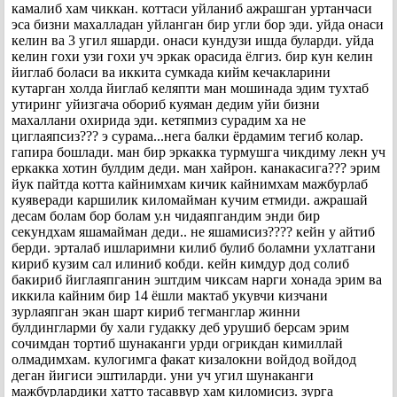
камалиб хам чиккан. коттаси уйланиб ажрашган уртанчаси
эса бизни махалладан уйланган бир угли бор эди. уйда онаси
келин ва 3 угил яшарди. онаси кундузи ишда буларди. уйда
келин гохи узи гохи уч эркак орасида ёлгиз. бир кун келин
йиглаб боласи ва иккита сумкада кийм кечакларини
кутарган холда йиглаб келяпти ман мошинада эдим тухтаб
утиринг уйизгача обориб куяман дедим уйи бизни
махаллани охирида эди. кетяпмиз сурадим ха не
циглаяпсиз??? э сурама...нега балки ёрдамим тегиб колар.
гапира бошлади. ман бир эркакка турмушга чикдиму лекн уч
еркакка хотин булдим деди. ман хайрон. канакасига??? эрим
йук пайтда котта кайнимхам кичик кайнимхам мажбурлаб
куяверади каршилик киломайман кучим етмиди. ажрашай
десам болам бор болам у.н чидаяпгандим энди бир
секундхам яшамайман деди.. не яшамисиз???? кейн у айтиб
берди. эрталаб ишларимни килиб булиб боламни ухлатгани
кириб кузим сал илиниб кобди. кейн кимдур дод солиб
бакириб йиглаяпганин эштдим чиксам нарги хонада эрим ва
иккила кайним бир 14 ёшли мактаб укувчи кизчани
зурлаяпган экан шарт кириб тегманглар жинни
булдингларми бу хали гудакку деб урушиб берсам эрим
сочимдан тортиб шунаканги урди огрикдан кимиллай
олмадимхам. кулогимга факат кизалокни войдод войдод
деган йигиси эштиларди. уни уч угил шунаканги
мажбурлардики хатто тасаввур хам киломисиз. зурга