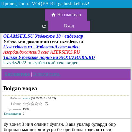
Привет, Гость!
VOQEA.RU ga hush kelibsiz!
На главную
Вход
OLAMSEX.SU Узбекское 18+ видеолар
Узбекский домашний секс uzvideos.ru
Uzsexvideos.ru - Узбекский секс-видео
Азербайджанский секс AZERSEKS.RU
Только Узбекское порно на SEXUZBEKS.RU
Uzseks2022.ru - узбекский секс видео
Библиотека
|
Birinchi marta
Bolgan voqea
Добавил:
admin
(06.09.2019 / 16:33)
(0)
Рейтинг:
Прочтений:
1988
Комментарии
:
0
бу вокея 3 йил олдинг булган. 3 ака укалар буларди бир
биридан мандит яни угри безори боллар эди. коттаси