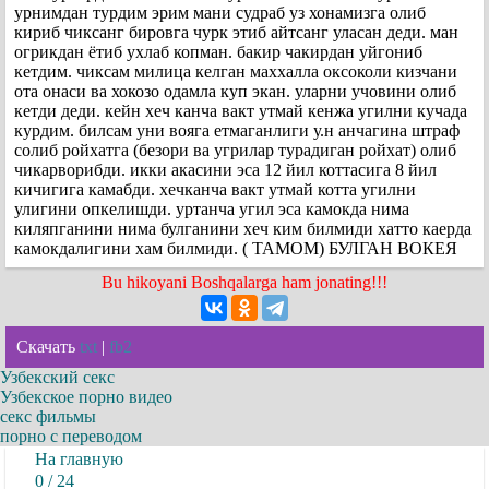
урнимдан турдим эрим мани судраб уз хонамизга олиб
кириб чиксанг бировга чурк этиб айтсанг уласан деди. ман
огрикдан ётиб ухлаб копман. бакир чакирдан уйгониб
кетдим. чиксам милица келган маххалла оксоколи кизчани
ота онаси ва хокозо одамла куп экан. уларни учовини олиб
кетди деди. кейн хеч канча вакт утмай кенжа угилни кучада
курдим. билсам уни вояга етмаганлиги у.н анчагина штраф
солиб ройхатга (безори ва угрилар турадиган ройхат) олиб
чикарворибди. икки акасини эса 12 йил коттасига 8 йил
кичигига камабди. хечканча вакт утмай котта угилни
улигини опкелишди. уртанча угил эса камокда нима
киляпганини нима булганини хеч ким билмиди хатто каерда
камокдалигини хам билмиди. ( ТАМОМ) БУЛГАН ВОКЕЯ
Bu hikoyani Boshqalarga ham jonating!!!
Скачать
txt
|
fb2
Узбекский секс
Узбекское порно видео
секс фильмы
порно с переводом
На главную
0 / 24