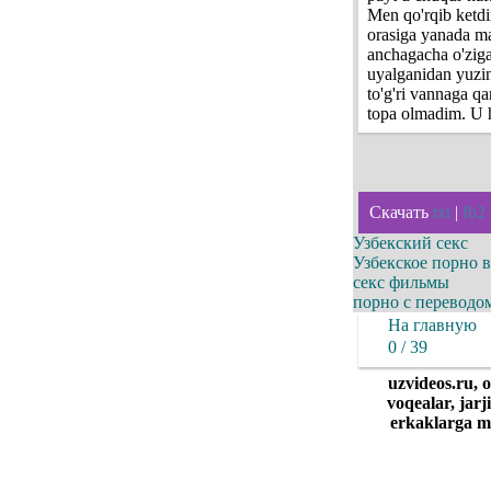
Men qo'rqib ketdi
orasiga yanada ma
anchagacha o'ziga
uyalganidan yuzin
to'g'ri vannaga q
topa olmadim. U h
Скачать
txt
|
fb2
Узбекский секс
Узбекское порно 
секс фильмы
порно с переводо
На главную
0 / 39
uzvideos.ru, 
voqealar, jarj
erkaklarga ma