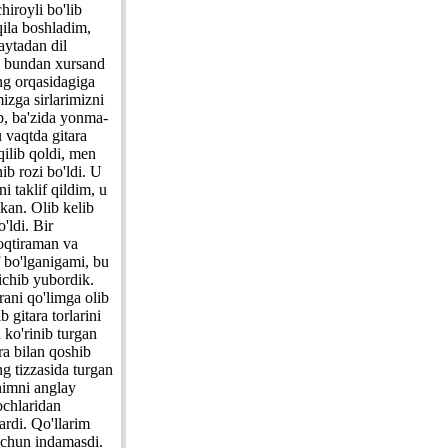
iroyli bo'lib
qila boshladim,
aytadan dil
en bundan xursand
ng orqasidagiga
izga sirlarimizni
b, ba'zida yonma-
 vaqtda gitara
qilib qoldi, men
ib rozi bo'ldi. U
i taklif qildim, u
kan. Olib kelib
'ldi. Bir
oqtiraman va
f bo'lganigami, bu
ichib yubordik.
ani qo'limga olib
 gitara torlarini
 ko'rinib turgan
ra bilan qoshib
g tizzasida turgan
animni anglay
ochlaridan
ardi. Qo'llarim
uchun indamasdi.