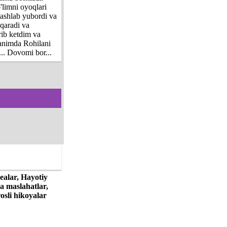
'limni oyoqlari
tashlab yubordi va
 qaradi va
rib ketdim va
ganimda Rohilani
.. Dovomi bor...
ealar, Hayotiy
ga maslahatlar,
osli hikoyalar