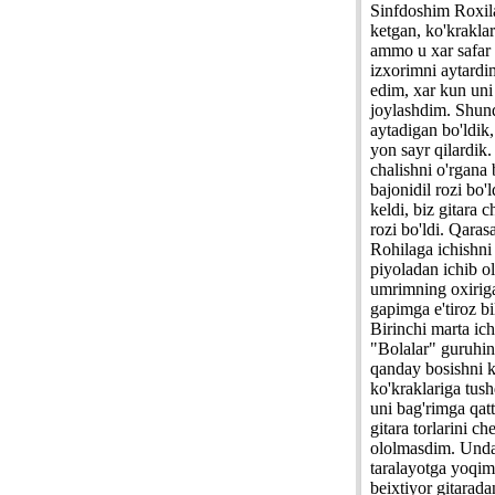
Sinfdoshim Roxila
ketgan, ko'kraklar
ammo u xar safar 
izxorimni aytardi
edim, xar kun uni
joylashdim. Shund
aytadigan bo'ldik
yon sayr qilardik
chalishni o'rgana 
bajonidil rozi bo'
keldi, biz gitara 
rozi bo'ldi. Qara
Rohilaga ichishni 
piyoladan ichib o
umrimning oxiriga
gapimga e'tiroz b
Birinchi marta ic
"Bolalar" guruhini
qanday bosishni k
ko'kraklariga tus
uni bag'rimga qat
gitara torlarini c
ololmasdim. Undan
taralayotga yoqiml
beixtiyor gitarad