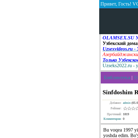
Привет, Гость!
VO
OLAMSEX.SU Узб
Узбекский дома
Uzsexvideos.ru -
Азербайджански
Только Узбекск
Uzseks2022.ru - 
Библиотека
|
Bi
Sinfdoshim R
Добавил:
admin
(05.0
Рейтинг:
Прочтений:
1819
Комментарии
:
0
Bu voqea 1997 yi
yoshda edim. Bo'y