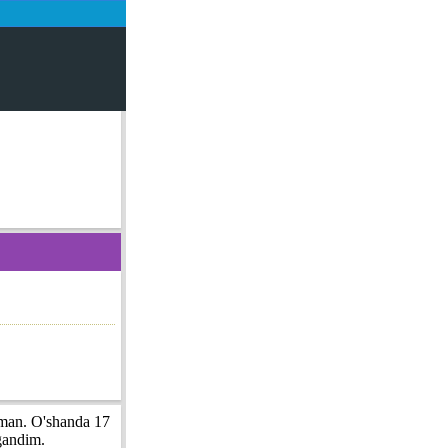
aman. O'shanda 17
gandim.