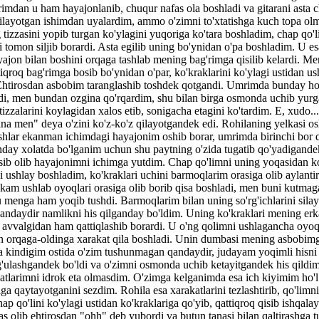
imdan u ham hayajonlanib, chuqur nafas ola boshladi va gitarani asta c
ilayotgan ishimdan uyalardim, ammo o'zimni to'xtatishga kuch topa ol
 tizzasini yopib turgan ko'ylagini yuqoriga ko'tara boshladim, chap qo'li
i tomon siljib borardi. Asta egilib uning bo'ynidan o'pa boshladim. U es
jon bilan boshini orqaga tashlab mening bag'rimga qisilib kelardi. Me
iqroq bag'rimga bosib bo'ynidan o'par, ko'kraklarini ko'ylagi ustidan ush
Ehtirosdan asbobim taranglashib toshdek qotgandi. Umrimda bunday hol
di, men bundan ozgina qo'rqardim, shu bilan birga osmonda uchib yurg
izzalarini koylagidan xalos etib, sonigacha etagini ko'tardim. E, xudo.
a men" deya o'zini ko'z-ko'z qilayotgandek edi. Rohilaning yelkasi o
ashlar ekanman ichimdagi hayajonim oshib borar, umrimda birinchi bor q
unday xolatda bo'lganim uchun shu paytning o'zida tugatib qo'yadigand
osib olib hayajonimni ichimga yutdim. Chap qo'limni uning yoqasidan k
ni ushlay boshladim, ko'kraklari uchini barmoqlarim orasiga olib aylanti
kam ushlab oyoqlari orasiga olib borib qisa boshladi, men buni kutma
enga ham yoqib tushdi. Barmoqlarim bilan uning so'rg'ichlarini sila
qandaydir namlikni his qilganday bo'ldim. Uning ko'kraklari mening er
avvalgidan ham qattiqlashib borardi. U o'ng qolimni ushlagancha oyoql
lan orqaga-oldinga xarakat qila boshladi. Unin dumbasi mening asbobim
a kindigim ostida o'zim tushunmagan qandaydir, judayam yoqimli hisni
'ulashgandek bo'ldi va o'zimni osmonda uchib ketayitgandek his qildi
atlarimni idrok eta olmasdim. O'zimga kelganimda esa ich kiyimim ho'l
ga qaytayotganini sezdim. Rohila esa xarakatlarini tezlashtirib, qo'limni
p qo'lini ko'ylagi ustidan ko'kraklariga qo'yib, qattiqroq qisib ishqala
as olib ehtirosdan "ohh" deb yubordi va butun tanasi bilan qaltirashga t