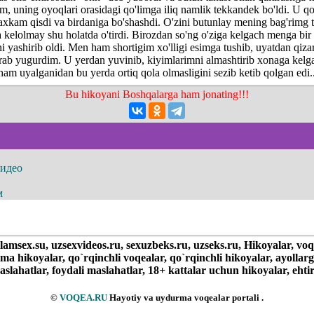
m, uning oyoqlari orasidagi qo'limga iliq namlik tekkandek bo'ldi. U qo
xkam qisdi va birdaniga bo'shashdi. O'zini butunlay mening bag'rimg 
 kelolmay shu holatda o'tirdi. Birozdan so'ng o'ziga kelgach menga bir
i yashirib oldi. Men ham shortigim xo'lligi esimga tushib, uyatdan qiza
arab yugurdim. U yerdan yuvinib, kiyimlarimni almashtirib xonaga kel
am uyalganidan bu yerda ortiq qola olmasligini sezib ketib qolgan edi..
Bu hikoyani Boshqalarga ham jonating!!!
видео
м
olamsex.su, uzsexvideos.ru, sexuzbeks.ru, uzseks.ru, Hikoyalar, voq
ima hikoyalar, qo`rqinchli voqealar, qo`rqinchli hikoyalar, ayollar
slahatlar, foydali maslahatlar, 18+ kattalar uchun hikoyalar, ehtir
©
VOQEA.RU
Hayotiy va uydurma voqealar portali .