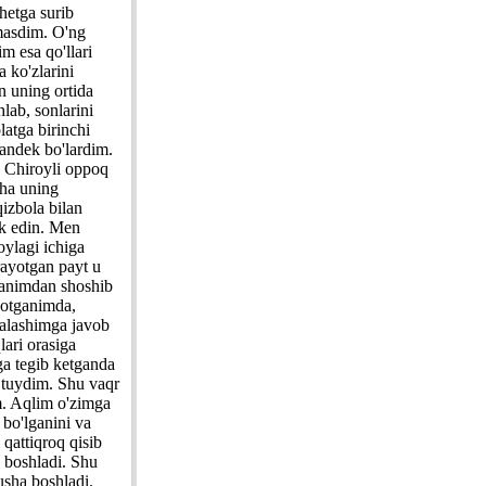
hetga surib
masdim. O'ng
m esa qo'llari
a ko'zlarini
n uning ortida
lab, sonlarini
atga birinchi
andek bo'lardim.
.. Chiroyli oppoq
sha uning
izbola bilan
ek edin. Men
oylagi ichiga
rayotgan payt u
ganimdan shoshib
yotganimda,
kalashimga javob
ari orasiga
ga tegib ketganda
 tuydim. Shu vaqr
m. Aqlim o'zimga
 bo'lganini va
 qattiqroq qisib
y boshladi. Shu
usha boshladi.