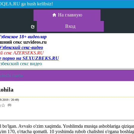
QEA.RU ga hush kelibsiz!
На главную
Вход
екское 18+ видеолар
шний секс uzvideos.ru
 Узбекский секс-видео
й секс AZERSEKS.RU
ое порно на SEXUZBEKS.RU
узбекский секс видео
rinchi marta
ohila
9.2019 / 20:49)
(0)
l bo'lgan. Avvalo o'zim xaqimda. Yoshlimda musiqa asboblariga qiziq
im 170, o'rtacha qomatli. 10 yoshimda rubob chalishni o'rgana boshla