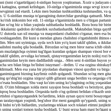
ni (ismi o'zgartirilgan) 4-sinfqan buyon yoqtiraman. Xozir u judayam ch
i kattagina, qomati kelishgan. 10-sinfga o'tganimizda unga sevgi izxor 
sevgimni rad etardi. Lekin men bundan tushkunlikka tushmasdim, va q
m. U 6-sinfdan musiqa to'garagining dutorchilar guruhiga qatnardi. M
 ko'rish imkonim bor edi. 11-sinfga o'tganimizda men u o'tirgan partani
an so'ng biz u bilan yaqinda suhbatlasha boshladik. Bora bora bir birim
, ikkalamiz qadrdon do'stlardek suxbatlashardik. Maktabdan birga qayti
. U dutorda xar-xil musiqa va maqomlarni chalishni o'rganar, men esa bu
boshlagandim. Bir kuni u mendan gitara chalishni o'rgatishimbi iltimos 
ldim. Men uni uyimizga, uyda xech kim yo'q kuni taklif qildim, u ikkilan
chalishni mashq qila bosladik. Birozdan so'ng men biror narsa ichib olishn
sam muzlatgichqa oyimni tug'ilgan kunidan qolgan shampan vinosi bor e
taklif qildim, avvaliga ko'nmadi, qistayverganimdan keyin noiloj rozi bo
lganimizdan keyin men dadillashib unga.. -Men seni 4-sinfdan buyon y
cha sen bilan birga bo'lishni istayman! - dedim. U esa ozgina shirakay
ildirmadi. Men esa yana bir piyoladan shampan vinosi quydim va birga 
hganimizgami bizning kayfimiz oshib qolgandi. Shundan so'ng men gitar
ng qo'shig'ini ozgina xirgoyi qilib gifarani unga berdim va orqasiga o'tib
o'rsata boshladim. Shu vaqt ko'zim uning ko'ylagining ochiq yoqasidan
hdi. O'zim bilmagan xolda meni xayajon bosa boshladi va beixtiyor, gita
tiqroq bosa boshladim. Orqasida turib o'ng qolimni belidan o'tkazib unin
hertishni o'rgatayotgandek bo'lardimu, lekin aynan qaysi torni bosayotg
 taralayotgan yoqimli, beg'ubor ifor meni gangitib qo'ygandi, uning s
i hidni to'yib hidlardim, yuzlarimga tekkan soch tolalari etimni junjiktir
an uning sonlari tomon tusha boshladi. U buni sezsa ham mast bo'lgani 