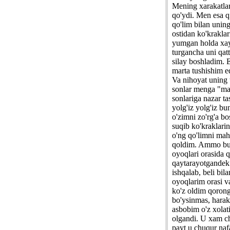
Mening xarakatlar
qo'ydi. Men esa q
qo'lim bilan uning
ostidan ko'kraklar
yumgan holda xaya
turgancha uni qatt
silay boshladim. 
marta tushishim e
Va nihoyat uning t
sonlar menga "man
sonlariga nazar t
yolg'iz yolg'iz b
o'zimni zo'rg'a b
suqib ko'kraklari
o'ng qo'limni mah
qoldim. Ammo bu m
oyoqlari orasida 
qaytarayotgandek 
ishqalab, beli bi
oyoqlarim orasi v
ko'z oldim qorong
bo'ysinmas, harak
asbobim o'z xolati
olgandi. U xam cha
payt u chuqur naf